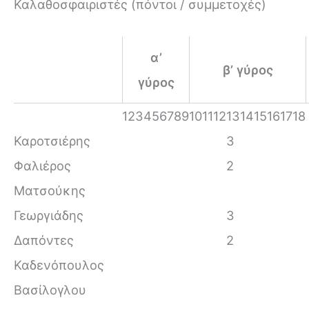
Καλαθοσφαιριστές (πόντοι / συμμετοχές)
α’
β’ γύρος
γύρος
1
2
3
4
5
6
7
8
9
10
11
12
13
14
15
16
17
18
Καροτσιέρης
3
Φαλιέρος
2
Ματσούκης
Γεωργιάδης
3
Δαπόντες
2
Καδενόπουλος
Βασίλογλου