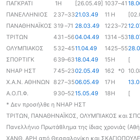
ΠΑΓΚΡΑΤΙ
1
H
[26.05.49]
10
37
–
41
18.0
ΠΑΝΕΛΛΗΝΙΟΣ
2
37
–
33
21.03.49
11
H
[02.
ΠΑΝΑΘΗΝΑΪΚΟΣ
3
19
–
71
28.03.49
12
23
–
72
12.0
ΤΡΙΤΩΝ
4
31
–
56
04.04.49
13
14
–
53
18.0
ΟΛΥΜΠΙΑΚΟΣ
5
32
–
45
11.04.49
14
25
–
55
28.0
ΣΠΟΡΤΙΓΚ
6
39
–
63
18.04.49
15
H
[
ΝΗΑΡ ΗΣΤ
7
45
–
23
02.05.49
16
2
*
0
10.0
Χ.Α.Ν. ΑΘΗΝΩΝ
8
27
–
35
06.05.49
17
H
13.0
Α.Ο.Π.Φ.
9
30
–
52
15.05.49
18
H
[
* Δεν προσήλθε η ΝΗΑΡ ΗΣΤ
ΤΡΙΤΩΝ, ΠΑΝΑΘΗΝΑΪΚΟΣ, ΟΛΥΜΠΙΑΚΟΣ και ΣΠΟ
Πανελλήνιο Πρωτάθλημα της ίδιας χρονιάς (Αθήνα
ΧΑΝΘ, ΑΡΗ από Θεσσαλονίκη και ΣΚΑΓΙΟΠΟΥΛΕ