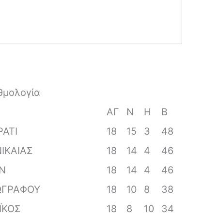
θμολογία
ΑΓ
Ν
Η
Β
ΡΑΤΙ
18
15
3
48
ΙΚΑΙΑΣ
18
14
4
46
Ν
18
14
4
46
ΩΓΡΑΦΟΥ
18
10
8
38
ΪΚΟΣ
18
8
10
34