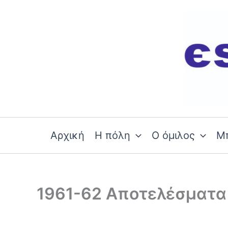
Skip
to
content
Αρχική
Η πόλη
Ο όμιλος
Μ
1961-62 Αποτελέσματα