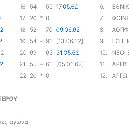
2
16
54
–
59
17.05.62
6.
ΕΘΝΙΚ
2
17
20
*
0
7.
ΦΟΙΝΙ
62
18
52
–
70
09.06.62
8.
ΑΟΠΦ
2
19
54
–
90
[13.06.62]
9.
ΕΣΠΕ
62]
20
69
–
63
31.05.62
10.
ΝΕΟΙ
62
21
55
–
63
[05.06.62]
11.
ΑΡΗΣ 
22
20
*
0
12.
ΑΡΓΩ
ΠΕΡΟΥ
.
ειες αγώνα