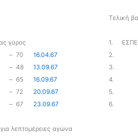
Τελικἠ β
ας γύρος
1.
ΕΣΠ
–
70
16.04.67
2.
–
48
13.09.67
3.
–
65
16.09.67
4.
–
72
20.09.67
5.
–
67
23.09.67
6.
κ για λεπτομέρειες αγώνα