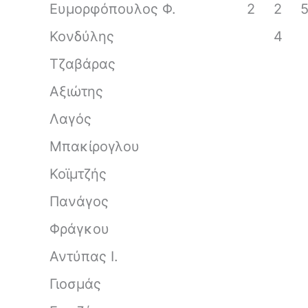
Ευμορφόπουλος Φ.
2
2
Κονδύλης
4
Τζαβάρας
Αξιώτης
Λαγός
Μπακίρογλου
Κοϊμτζής
Πανάγος
Φράγκου
Αντύπας Ι.
Γιοσμάς