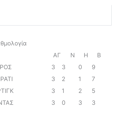
αθμολογία
ΑΓ
Ν
Η
Β
ΕΡΟΣ
3
3
0
9
ΡΑΤΙ
3
2
1
7
ΤΙΓΚ
3
1
2
5
ΝΤΑΣ
3
0
3
3