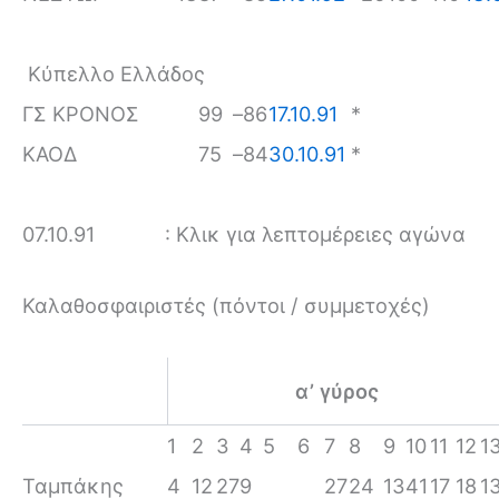
Κύπελλο Ελλάδος
ΓΣ ΚΡΟΝΟΣ
99
–
86
17.10.91
*
ΚΑΟΔ
75
–
84
30.10.91
*
07.10.91
: Κλικ για λεπτομέρειες αγώνα
Καλαθοσφαιριστές (πόντοι / συμμετοχές)
α’ γύρος
1
2
3
4
5
6
7
8
9
10
11
12
1
Ταμπάκης
4
12
27
9
27
24
13
41
17
18
1