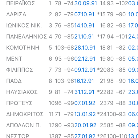
ΠΕΙΡΑΪΚΟΣ
1
78
–
74
30.09.91
14
93
–
102
03.
ΛΑΡΙΣΑ
2
82
–
79
07.10.91
*
15
79
–
90
10.
ΙΩΝΙΚΟΣ ΝΙΚ.
3
76
–
85
14.10.91
16
82
–
93
17.
ΠΑΝΕΛΛΗΝΙΟΣ
4
70
–
85
21.10.91
*
17
94
–
101
24.
ΚΟΜΟΤΗΝΗ
5
103
–
68
28.10.91
18
81
–
82
02.
ΜΕΝΤ
6
93
–
96
02.12.91
19
80
–
85
05.
ΦΙΛΙΠΠΟΣ
7
73
–
94
09.12.91
*
20
83
–
85
09.
ΠΑΟΔ
8
103
–
96
16.12.91
21
98
–
90
16.
ΗΛΥΣΙΑΚΟΣ
9
81
–
74
31.12.91
*
22
82
–
67
23.
ΠΡΩΤΕΥΣ
10
96
–
99
07.01.92
23
79
–
88
30.
ΔΗΜΟΚΡΙΤΟΣ
11
71
–
79
13.01.92
*
24
100
–
93
06.
ΑΠΟΛΛΩΝ Π.
12
90
–
93
20.01.92
25
85
–
88
09.
ΝΕΣΤΩΡ
13
87
–
85
27.01.92
*
26
100
–
110
13.