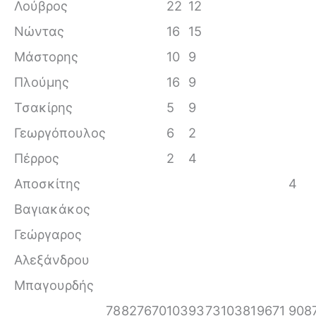
Λούβρος
22
12
Νώντας
16
15
Μάστορης
10
9
Πλούμης
16
9
Τσακίρης
5
9
Γεωργόπουλος
6
2
Πέρρος
2
4
Αποσκίτης
4
Βαγιακάκος
Γεώργαρος
Αλεξάνδρου
Μπαγουρδής
78
82
76
70
103
93
73
103
81
96
71
90
8