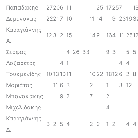
Παπαδάκης
27
20
6
11
25
17
25
7
1
Δεμέναγας
22
21
7
10
11
14
9
23
16
3
Καραγιάννης
12
3
2
15
14
9
16
4
11
25
1
Α.
Στόφας
4
26
33
9
3
5
5
Λαζαρέτος
4
1
4
4
Τουκμενίδης
10
13
10
11
10
22
18
12
6
2
8
Μαριάτος
11
6
3
2
1
3
12
Μπανακάκης
9
2
7
2
Μιχελιδάκης
4
Καραγιάννης
3
2
5
4
2
9
1
2
4
4
Δ.