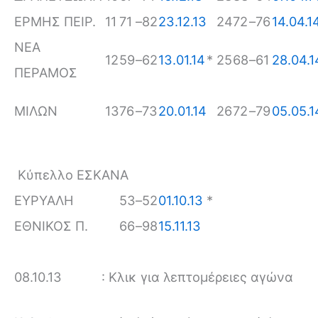
ΕΡΜΗΣ ΠΕΙΡ.
11
71
–
82
23.12.13
24
72
–
76
14.04.1
ΝΕΑ
12
59
–
62
13.01.14
*
25
68
–
61
28.04.1
ΠΕΡΑΜΟΣ
ΜΙΛΩΝ
13
76
–
73
20.01.14
26
72
–
79
05.05.1
Κύπελλο ΕΣΚΑΝΑ
ΕΥΡΥΑΛΗ
53
–
52
01.10.13
*
ΕΘΝΙΚΟΣ Π.
66
–
98
15.11.13
08.10.13
: Κλικ για λεπτομέρειες αγώνα