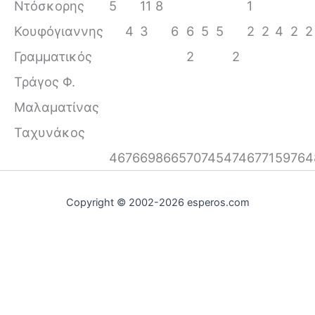
Ντόσκορης
5
11
8
1
Κουφόγιαννης
4
3
6
6
5
5
2
2
4
2
2
Γραμματικός
2
2
Τράγος Φ.
Μαλαματίνας
Ταχυνάκος
46
76
69
86
65
70
74
54
74
67
71
59
76
4
Copyright © 2002-2026 esperos.com