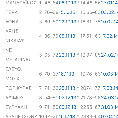
ΜΑΝΔΡΑΪΚΟΣ
1
46
–
64
08.10.13
*
14
48
–
56
27.01.14
ΠΕΡΑ
2
76
–
68
15.10.13
15
66
–
63
03.02.1
ΑΟΝΑ
3
69
–
80
22.10.13
*
16
81
–
75
10.02.1
ΑΡΗΣ
4
86
–
76
05.11.13
17
51
–
63
17.02.1
ΝΙΚΑΙΑΣ
ΝΕ
5
65
–
72
22.11.13
*
18
97
–
85
24.02.1
ΜΕΓΑΡΙΔΑΣ
ΕΛΕΥΘ.
6
70
–
37
18.11.13
19
76
–
63
10.03.1
ΜΟΣΧ.
ΠΟΡΦΥΡΑΣ
7
74
–
63
25.11.13
*
20
74
–
77
17.03.1
ΑΛΙΜΟΣ
8
54
–
80
02.12.13
*
21
78
–
58
24.03.1
ΕΥΡΥΑΛΗ
9
74
–
59
09.12.13
22
55
–
67
31.03.1
ΔΡΑΠΕΤΣΩΝΑ
10
67
–
71
16.12.13
*
23
83
–
64
07.04.1