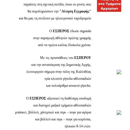
πηγαίνεις στη σχετική σελίδα, όπου οι γονείς σου
θα συμπληρώσουν την
"Αίτηση Εγγραφής"
και θα μας τη στείλουν με ηλεκτρονικό ταχυδρομείο
Ο
ΕΣΠΕΡΟΣ
έδωσε σημασία
στην παραγωγή αθλητών πρώτης γραμμής
από τα πρώτα κιόλας δύσκολα χρόνια.
Με τις προσπάθειες του
ΕΣΠΕΡΟΥ
και την ανταπόκριση της Δημοτικής Αρχής,
λειτουργούν σήμερα στην πόλη της Καλλιθέας
τρία κλειστά γήπεδα αθλοπαιδιών
και πολυάριθμα ανοικτά γήπεδα.
Ο
Ε
ΣΠΕΡΟΣ
αξιοποιεί τη διαθέσιμη υποδομή
και διατηρεί μαζικά τμήματα αθλοπαιδιών
μπάσκετ, βόλλεϋ, χάντμπωλ και πιγκ – πογκ για αγόρια
και βόλλεϋ και πιγκ – πογκ για κορίτσια,
ηλικιών 8-14 ετών.