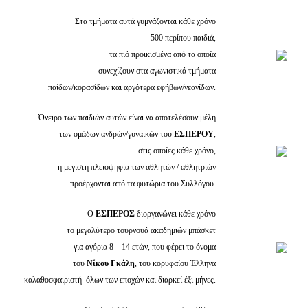
Στα τμήματα αυτά γυμνάζονται κάθε χρόνο
500 περίπου παιδιά,
τα πιό προικισμένα από τα οποία
συνεχίζουν στα αγωνιστικά τμήματα
παίδων/κορασίδων και αργότερα εφήβων/νεανίδων.
Όνειρο των παιδιών αυτών είναι να αποτελέσουν μέλη
των ομάδων ανδρών/γυναικών του
Ε
ΣΠΕΡΟΥ
,
στις οποίες κάθε χρόνο,
η μεγίστη πλειοψηφία των αθλητών / αθλητριών
προέρχονται από τα φυτώρια του Συλλόγου.
Ο
ΕΣΠΕΡΟΣ
διοργανώνει κάθε χρόνο
το μεγαλύτερο τουρνουά ακαδημιών μπάσκετ
για αγόρια 8 – 14 ετών, που φέρει το όνομα
του
Νίκου Γκάλη
, του κορυφαίου Έλληνα
καλαθοσφαιριστή όλων των εποχών και διαρκεί έξι μήνες.