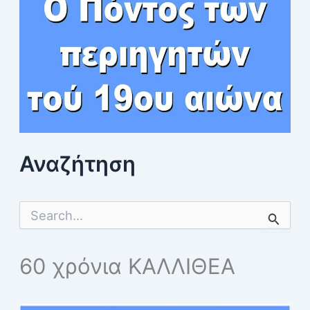
Αναζήτηση
S
e
a
r
60 χρόνια ΚΑΛΛΙΘΕΑ
c
h
f
o