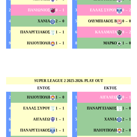
2
ΠΑΝΙΩΝΙΟΣ
0
–
1
3
ΕΛΛΑΣ ΣΥΡΟΥ
0
–
2
4
ΧΑΝΙΑ
2
–
0
5
ΟΛΥΜΠΙΑΚΟΣ Β
0
–
0
7
ΠΑΝΑΡΓΕΙΑΚΟΣ
1
–
1
6
ΚΑΛΑΜΑΤΑ
0
–
2
9
ΗΛΙΟΥΠΟΛΗ
1
–
1
8
ΜΑΡΚΟ
1
–
0
SUPER LEAGUE 2 2025-2026. PLAY OUT
ΕΝΤΟΣ
ΕΚΤΟΣ
2
ΗΛΙΟΥΠΟΛΗ
1
–
0
1
ΑΙΓΑΛΕΩ
0
–
1
4
ΕΛΛΑΣ ΣΥΡΟΥ
1
–
1
3
ΠΑΝΑΡΓΕΙΑΚΟΣ
1
–
0
6
ΑΙΓΑΛΕΩ
1
–
1
5
ΧΑΝΙΑ
2
–
1
8
ΠΑΝΑΡΓΕΙΑΚΟΣ
1
–
1
7
ΗΛΙΟΥΠΟΛΗ
2
–
0