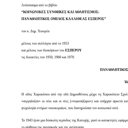
Απόσπασμα από το βιβλίο
“ΚΟΙΝΩΝΙΚΕΣ ΣΥΝΘΗΚΕΣ ΚΑΙ ΑΘΛΗΤΙΣΜΟΣ:
ΠΑΝΑΘΛΗΤΙΚΟΣ ΟΜΙΛΟΣ ΚΑΛΛΙΘΕΑΣ ΕΣΠΕΡΟΣ”
του κ. Δημ. Χιουρέα
μέλους του συλλόγου από το 1953
και μέλους των διοικήσεων του
ΕΣΠΕΡΟΥ
τις δεκαετίες του 1950, 1960 και 1970.
ΠΑΝΑΘΛΗΤΙΚΟΣ
Ί
Η οδός Χαροκόπου από την οδό Δημοσθένους μέχρι τη Χαροκόπειο Σχολή
«σεργιάνιζαν» οι νέοι και οι νέες («νυφοπάζαρο») και υπήρχαν αρκετά κα
ψυχολογία εντίμων νυκοκυραίων, που διατηρούσαν τον κοινωνικό ιστό.
Το 1943 ήταν μια δύσκολη περίοδος της Κατοχής, γιατί οι κατακτητές εφάρ
το αίσθημα της ανυπακοής και της αντίστασης.