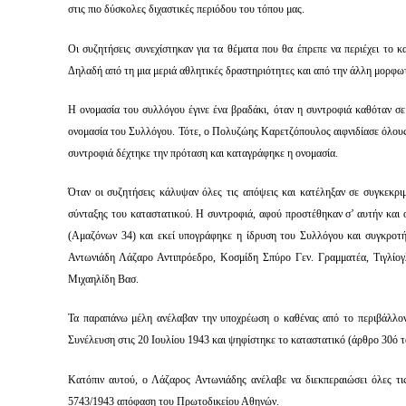
στις πιο δύσκολες διχαστικές περιόδου του τόπου μας.
Οι συζητήσεις συνεχίστηκαν για τα θέματα που θα έπρεπε να περιέχει το 
Δηλαδή από τη μια μεριά αθλητικές δραστηριότητες και από την άλλη μορφωτι
Η ονομασία του συλλόγου έγινε ένα βραδάκι, όταν η συντροφιά καθόταν σ
ονομασία του Συλλόγου. Τότε, ο Πολυζώης Καρετζόπουλος αιφνιδίασε όλους,
συντροφιά δέχτηκε την πρόταση και καταγράφηκε η ονομασία.
Όταν οι συζητήσεις κάλυψαν όλες τις απόψεις και κατέληξαν σε συγκεκριμ
σύνταξης του καταστατικού. Η συντροφιά, αφού προστέθηκαν σ’ αυτήν και ο
(Αμαζόνων 34) και εκεί υπογράφηκε η ίδρυση του Συλλόγου και συγκροτ
Αντωνιάδη Λάζαρο Αντιπρόεδρο, Κοσμίδη Σπύρο Γεν. Γραμματέα, Τιγλίο
Μιχαηλίδη Βασ.
Τα παραπάνω μέλη ανέλαβαν την υποχρέωση ο καθένας από το περιβάλλον 
Συνέλευση στις 20 Ιουλίου 1943 και ψηφίστηκε το καταστατικό (άρθρο 30ό τ
Κατόπιν αυτού, ο Λάζαρος Αντωνιάδης ανέλαβε να διεκπεραιώσει όλες τις 
5743/1943 απόφαση του Πρωτοδικείου Αθηνών.