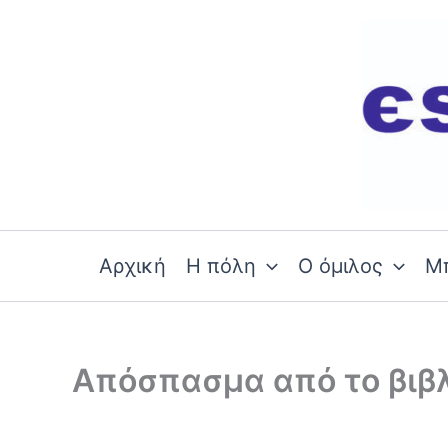
Skip
to
content
Αρχική
Η πόλη
Ο όμιλος
Μ
Απόσπασμα από το βιβλ