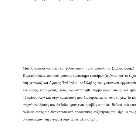
Μια συντροφιά γειτόνων και φίλων που την αποτελούσαν οι Σπύρος Κοσμί
Καρετζόπουλος που διατηρούσαν κατάστημα τροφίμων (απέναντι απ’ το ζαχα
στη γειτονιά) και Αγάπιος Τιγλίογλου υπάλληλος του γειτονικού εργοστασ
ελεύθερες, γιατί μεταξύ τους είχε αναπτυχθεί θερμό κλίμα φιλίας και εμ
«διολίσθαιναν» και στην κατάσταση που διαμόρφωναν οι κατακτητές. Το κλ
ενεργό αντίδραση σαν διέξοδο, ήταν ένας προβληματισμός. Βέβαια ανάμεσα
σκέψεις αυτές τις διεπίστωσα από προσωπικές συζητήσεις που είχα με του
οποίους είχαν ήδη ενταχθεί στην Εθνική Αντίσταση.