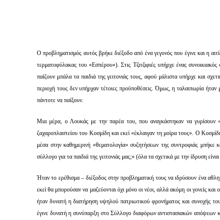
Ο προβληματισμός αυτός βρήκε διέξοδο από ένα γεγονός που έγινε και η αι
τερματοφύλακας του «Εσπέρου»). Στις Τζιτζιφιές υπήρχε ένας συνοικιακός
παίζουν μπάλα τα παιδιά της γειτονιάς τους, αφού μάλιστα υπήρχε και σχε
περιοχή τους δεν υπήρχαν τέτοιες προϋποθέσεις. Όμως, η ταλαιπωρία ήταν 
πάντοτε να παίξουν.
Μια μέρα, ο Λουκάς με την παρέα του, που αναγκάστηκαν να γυρίσουν «
ζαχαροπλαστείου του Κοσμίδη και εκεί «έκλαιγαν τη μοίρα τους». Ο Κοσμίδη
μέσα στην καθημερινή «θεματολογία» συζητήσεων της συντροφιάς μπήκε και
σύλλογο για τα παιδιά της γειτονιάς μας;» (όλα τα σχετικά με την ίδρυση είν
Ήταν το ερέθισμα – διέξοδος στην προβληματική τους να ιδρύσουν ένα αθλη
εκεί θα μπορούσαν να μαζεύονται όχι μόνο οι νέοι, αλλά ακόμη οι γονείς και 
ήταν δυνατή η διατήρηση υψηλού πατριωτικού φρονήματος και συνοχής του 
έγινε δυνατή η συνύπαρξη στο Σύλλογο διαφόρων αντιστασιακών απόψεων κ