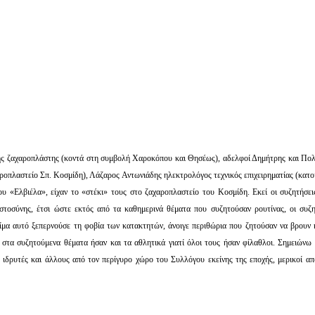
δης ζαχαροπλάστης (κοντά στη συμβολή Χαροκόπου και Θησέως), αδελφοί Δημήτρης και Πο
ροπλαστείο Σπ. Κοσμίδη), Λάζαρος Αντωνιάδης ηλεκτρολόγος τεχνικός επιχειρηματίας (κατο
ίου «Ελβιέλα», είχαν το «στέκι» τους στο ζαχαροπλαστείο του Κοσμίδη. Εκεί οι συζητήσει
πιστοσύνης, έτσι ώστε εκτός από τα καθημερινά θέματα που συζητούσαν ρουτίνας, οι συζη
ίμα αυτό ξεπερνούσε τη φοβία των κατακτητών, άνοιγε περιθώρια που ζητούσαν να βρουν 
 στα συζητούμενα θέματα ήσαν και τα αθλητικά γιατί όλοι τους ήσαν φίλαθλοι. Σημειώνω ό
ς ιδρυτές και άλλους από τον περίγυρο χώρο του Συλλόγου εκείνης της εποχής, μερικοί απ