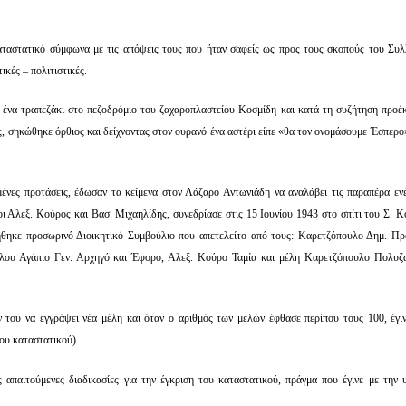
καταστατικό σύμφωνα με τις απόψεις τους που ήταν σαφείς ως προς τους σκοπούς του Συλ
κές – πολιτιστικές.
ε ένα τραπεζάκι στο πεζοδρόμιο του ζαχαροπλαστείου Κοσμίδη και κατά τη συζήτηση προέ
 σηκώθηκε όρθιος και δείχνοντας στον ουρανό ένα αστέρι είπε «θα τον ονομάσουμε Έσπερο»
ένες προτάσεις, έδωσαν τα κείμενα στον Λάζαρο Αντωνιάδη να αναλάβει τις παραπέρα ενέ
ι Αλεξ. Κούρος και Βασ. Μιχαηλίδης, συνεδρίασε στις 15 Ιουνίου 1943 στο σπίτι του Σ. Κ
ήθηκε προσωρινό Διοικητικό Συμβούλιο που απετελείτο από τους: Καρετζόπουλο Δημ. Πρ
γλου Αγάπιο Γεν. Αρχηγό και Έφορο, Αλεξ. Κούρο Ταμία και μέλη Καρετζόπουλο Πολυζ
του να εγγράψει νέα μέλη και όταν ο αριθμός των μελών έφθασε περίπου τους 100, έγιν
ου καταστατικού).
απαιτούμενες διαδικασίες για την έγκριση του καταστατικού, πράγμα που έγινε με την υ