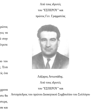
Από τους ιδρυτές
του “ΕΣΠΕΡΟΥ” και
πρώτος Γεν. Γραμματέας
πρώτος
τες να
ύ στην
έτρεπε
ιο του
ς. Έτσι
ίς ένα
Λάζαρος Αντωνιάδης.
Από τους ιδρυτές
του “ΕΣΠΕΡΟΥ” και
γχρονα
Αντιπρόεδρος του πρώτου Διοικητικού Συμβουλίου του Συλλόγου
ώστε θα
στερα,
σα και