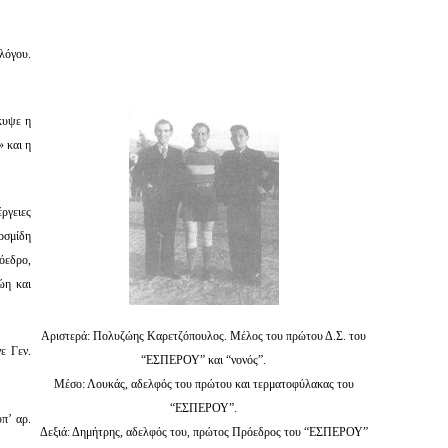
λόγου.
κυψε η
 και η
ργειες
οσμίδη
όεδρο,
ώη και
Αριστερά: Πολυζώης Καρετζόπουλος. Μέλος του πρώτου Δ.Σ. του
ε Γεν.
“ΕΣΠΕΡΟΥ” και “νονός”.
Μέσο: Λουκάς, αδελφός του πρώτου και τερματοφύλακας του
“ΕΣΠΕΡΟΥ”.
π’ αρ.
Δεξιά: Δημήτρης, αδελφός του, πρώτος Πρόεδρος του “ΕΣΠΕΡΟΥ”