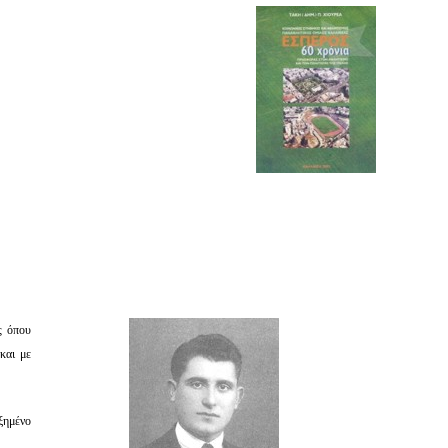
ς όπου
και με
ξημένο