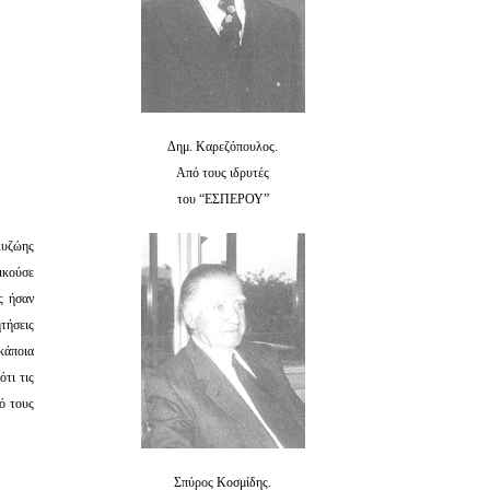
Δημ. Καρεζόπουλος.
Από τους ιδρυτές
του “ΕΣΠΕΡΟΥ”
λυζώης
ικούσε
ς ήσαν
τήσεις
κάποια
τι τις
ό τους
Σπύρος Κοσμίδης.