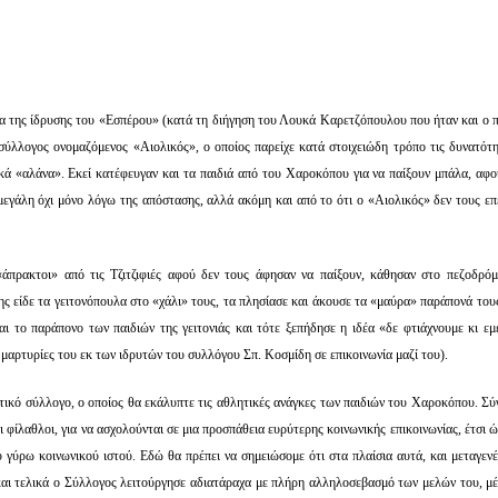
τία της ίδρυσης του «Εσπέρου» (κατά τη διήγηση του Λουκά Καρετζόπουλου που ήταν και ο 
 σύλλογος ονομαζόμενος «Αιολικός», ο οποίος παρείχε κατά στοιχειώδη τρόπο τις δυνατότη
τικά «αλάνα». Εκεί κατέφευγαν και τα παιδιά από του Χαροκόπου για να παίξουν μπάλα, αφο
μεγάλη όχι μόνο λόγω της απόστασης, αλλά ακόμη και από το ότι ο «Αιολικός» δεν τους επ
άπρακτοι» από τις Τζιτζιφιές αφού δεν τους άφησαν να παίξουν, κάθησαν στο πεζοδρόμ
ς είδε τα γειτονόπουλα στο «χάλι» τους, τα πλησίασε και άκουσε τα «μαύρα» παράπονά του
 το παράπονο των παιδιών της γειτονιάς και τότε ξεπήδησε η ιδέα «δε φτιάχνουμε κι εμε
αι μαρτυρίες του εκ των ιδρυτών του συλλόγου Σπ. Κοσμίδη σε επικοινωνία μαζί του).
τικό σύλλογο, ο οποίος θα εκάλυπτε τις αθλητικές ανάγκες των παιδιών του Χαροκόπου. Σύ
οι φίλαθλοι, για να ασχολούνται σε μια προσπάθεια ευρύτερης κοινωνικής επικοινωνίας, έτσι 
γύρω κοινωνικού ιστού. Εδώ θα πρέπει να σημειώσομε ότι στα πλαίσια αυτά, και μεταγενέ
αι τελικά ο Σύλλογος λειτούργησε αδιατάραχα με πλήρη αλληλοσεβασμό των μελών του, μέ