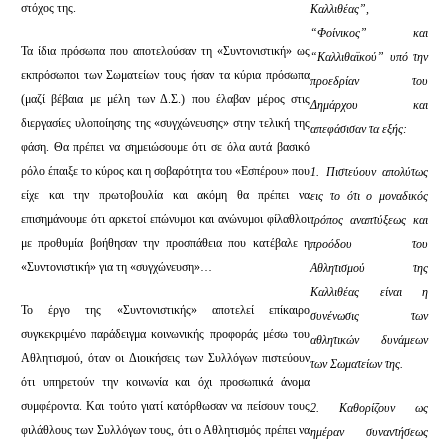
στόχος της.
Καλλιθέας”,
“Φοίνικος” και
Τα ίδια πρόσωπα που αποτελούσαν τη «Συντονιστική» ως
“Καλλιθαϊκού” υπό την
εκπρόσωποι των Σωματείων τους ήσαν τα κύρια πρόσωπα
προεδρίαν του
(μαζί βέβαια με μέλη των Δ.Σ.) που έλαβαν μέρος στις
Δημάρχου και
διεργασίες υλοποίησης της «συγχώνευσης» στην τελική της
απεφάσισαν τα εξής:
φάση. Θα πρέπει να σημειώσουμε ότι σε όλα αυτά βασικό
ρόλο έπαιξε το κύρος και η σοβαρότητα του «Εσπέρου» που
1. Πιστεύουν απολύτως
είχε και την πρωτοβουλία και ακόμη θα πρέπει να
εις το ότι ο μοναδικός
επισημάνουμε ότι αρκετοί επώνυμοι και ανώνυμοι φίλαθλοι
τρόπος αναπτύξεως και
με προθυμία βοήθησαν την προσπάθεια που κατέβαλε η
προόδου του
«Συντονιστική» για τη «συγχώνευση»…
Αθλητισμού της
Καλλιθέας είναι η
Το έργο της «Συντονιστικής» αποτελεί επίκαιρο
συνένωσις των
συγκεκριμένο παράδειγμα κοινωνικής προφοράς μέσω του
αθλητικών δυνάμεων
Αθλητισμού, όταν οι Διοικήσεις των Συλλόγων πιστεύουν
των Σωματείων της.
ότι υπηρετούν την κοινωνία και όχι προσωπικά άνομα
συμφέροντα. Και τούτο γιατί κατόρθωσαν να πείσουν τους
2. Καθορίζουν ως
φιλάθλους των Συλλόγων τους, ότι ο Αθλητισμός πρέπει να
ημέραν συναντήσεως