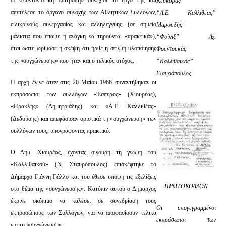
Κερκύρας
απετέλεσε το όργανο συνοχής των Αθλητικών Συλλόγων,
“Α.Ε. Καλλιθέας”
ειλικρινούς συνεργασίας και αλληλεγγύης (σε σημείο
Μαρουδής
μάλιστα που έπαψε η ανάγκη να τηρούνται «πρακτικά»),
“Φοίνιξ” Αχ.
έτσι ώστε ωρίμασε η σκέψη ότι ήρθε η στιγμή υλοποίησης
Φουντουκάς
της «συγχώνευσης» που ήταν και ο τελικός στόχος.
“Καλλιθαϊκός”
Σταυρόπουλος
Η αρχή έγινε όταν στις 20 Μαίου 1966 συναντήθηκαν οι
εκπρόσωποι των συλλόγων «Έσπερος» (Χιουρέας),
«Ηρακλής» (Δημητριάδης) και «Α.Ε. Καλλιθέας»
(Δεδούσης) και απεφάσισαν οριστικά τη «συγχώνευση» των
συλλόγων τους, υπογράφοντας πρακτικό.
Ο Δημ. Χιουρέας, έχοντας σίγουρη τη γνώμη του
«Καλλιθαϊκού» (Ν. Σταυρόπουλος) επισκέφτηκε το
Δήμαρχο Γιάννη Γάλλο και του έθεσε υπόψη τις εξελίξεις
ΠΡΩΤΟΚΟΛΛΟΝ
στο θέμα της «συγχώνευσης». Κατόπιν αυτού ο Δήμαρχος
έκρινε σκόπιμο να καλέσει σε συνεδρίαση τους
Οι υπογεγραμμένοι
εκπροσώπους των Συλλόγων, για να αποφασίσουν τελικά
εκπρόσωποι των
για τη «συγχώνευση».