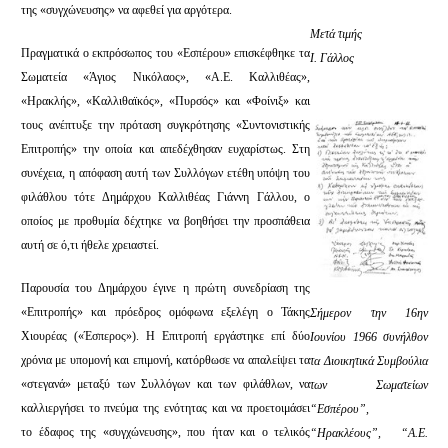
της «συγχώνευσης» να αφεθεί για αργότερα.
Μετά τιμής
Πραγματικά ο εκπρόσωπος του «Εσπέρου» επισκέφθηκε τα
Ι. Γάλλος
Σωματεία «Άγιος Νικόλαος», «Α.Ε. Καλλιθέας»,
«Ηρακλής», «Καλλιθαϊκός», «Πυρσός» και «Φοίνιξ» και
τους ανέπτυξε την πρόταση συγκρότησης «Συντονιστικής
Επιτροπής» την οποία και απεδέχθησαν ευχαρίστως. Στη
συνέχεια, η απόφαση αυτή των Συλλόγων ετέθη υπόψη του
φιλάθλου τότε Δημάρχου Καλλιθέας Γιάννη Γάλλου, ο
οποίος με προθυμία δέχτηκε να βοηθήσει την προσπάθεια
αυτή σε ό,τι ήθελε χρειαστεί.
Παρουσία του Δημάρχου έγινε η πρώτη συνεδρίαση της
«Επιτροπής» και πρόεδρος ομόφωνα εξελέγη ο Τάκης
Σήμερον την 16ην
Χιουρέας («Έσπερος»). Η Επιτροπή εργάστηκε επί δύο
Ιουνίου 1966 συνήλθον
χρόνια με υπομονή και επιμονή, κατόρθωσε να απαλείψει τα
τα Διοικητικά Συμβούλια
«στεγανά» μεταξύ των Συλλόγων και των φιλάθλων, να
των Σωματείων
καλλιεργήσει το πνεύμα της ενότητας και να προετοιμάσει
“Εσπέρου”,
το έδαφος της «συγχώνευσης», που ήταν και ο τελικός
“Ηρακλέους”, “Α.Ε.