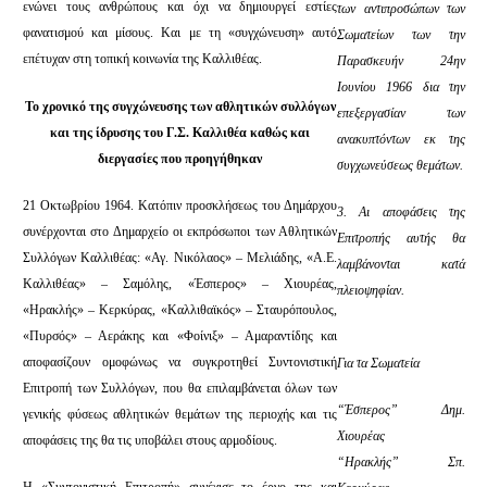
ενώνει τους ανθρώπους και όχι να δημιουργεί εστίες
των αντιπροσώπων των
φανατισμού και μίσους. Και με τη «συγχώνευση» αυτό
Σωματείων των την
επέτυχαν στη τοπική κοινωνία της Καλλιθέας.
Παρασκευήν 24ην
Ιουνίου 1966 δια την
Το χρονικό της συγχώνευσης των αθλητικών συλλόγων
επεξεργασίαν των
και της ίδρυσης του Γ.Σ. Καλλιθέα καθώς και
ανακυπτόντων εκ της
διεργασίες που προηγήθηκαν
συγχωνεύσεως θεμάτων.
21 Οκτωβρίου 1964. Κατόπιν προσκλήσεως του Δημάρχου
3. Αι αποφάσεις της
συνέρχονται στο Δημαρχείο οι εκπρόσωποι των Αθλητικών
Επιτροπής αυτής θα
Συλλόγων Καλλιθέας: «Αγ. Νικόλαος» – Μελιάδης, «Α.Ε.
λαμβάνονται κατά
Καλλιθέας» – Σαμόλης, «Έσπερος» – Χιουρέας,
πλειοψηφίαν.
«Ηρακλής» – Κερκύρας, «Καλλιθαϊκός» – Σταυρόπουλος,
«Πυρσός» – Αεράκης και «Φοίνιξ» – Αμαραντίδης και
αποφασίζουν ομοφώνως να συγκροτηθεί Συντονιστική
Για τα Σωματεία
Επιτροπή των Συλλόγων, που θα επιλαμβάνεται όλων των
“Έσπερος” Δημ.
γενικής φύσεως αθλητικών θεμάτων της περιοχής και τις
Χιουρέας
αποφάσεις της θα τις υποβάλει στους αρμοδίους.
“Ηρακλής” Σπ.
Η «Συντονιστική Επιτροπή» συνέχισε το έργο της και