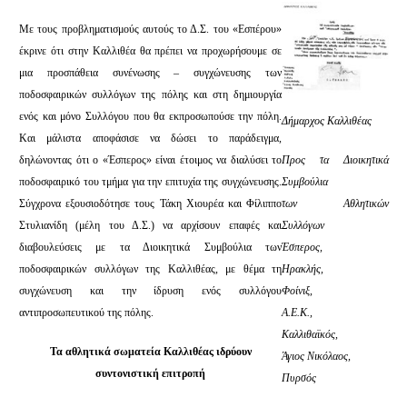
Με τους προβληματισμούς αυτούς το Δ.Σ. του «Εσπέρου»
έκρινε ότι στην Καλλιθέα θα πρέπει να προχωρήσουμε σε
μια προσπάθεια συνένωσης – συγχώνευσης των
ποδοσφαιρικών συλλόγων της πόλης και στη δημιουργία
ενός και μόνο Συλλόγου που θα εκπροσωπούσε την πόλη.
Δήμαρχος Καλλιθέας
Και μάλιστα αποφάσισε να δώσει το παράδειγμα,
δηλώνοντας ότι ο «Έσπερος» είναι έτοιμος να διαλύσει το
Προς τα Διοικητικά
ποδοσφαιρικό του τμήμα για την επιτυχία της συγχώνευσης.
Συμβούλια
Σύγχρονα εξουσιοδότησε τους Τάκη Χιουρέα και Φίλιππο
των Αθλητικών
Στυλιανίδη (μέλη του Δ.Σ.) να αρχίσουν επαφές και
Συλλόγων
διαβουλεύσεις με τα Διοικητικά Συμβούλια των
Έσπερος,
ποδοσφαιρικών συλλόγων της Καλλιθέας, με θέμα τη
Ηρακλής,
συγχώνευση και την ίδρυση ενός συλλόγου
Φοίνιξ,
αντιπροσωπευτικού της πόλης.
Α.Ε.Κ.,
Καλλιθαϊκός,
Τα αθλητικά σωματεία Καλλιθέας ιδρύουν
Άγιος Νικόλαος,
συντονιστική επιτροπή
Πυρσός