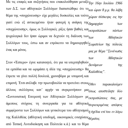
Με τις επαφές και συζητήσεις που επακολούθησαν μεταξύ
Την 16ην Ιουλίου 1966
των Δ.Σ. των αθλητικών Συλλόγων διαπιστώθηκε ότι το
και ώραν 8 μ.μ. θα λάβη
θέμα της «συγχώνευσης» είχε μεγάλες δυσκολίες και τούτο
χώραν σύσκεψις εις την
γιατί ενώ εξ αντικειμένου ήταν φανερή η ανάγκη της
Δημαρχίαν των
«συγχώνευσης», όμως οι Συλλογικές ρίζες ήσαν βαθιές και
εκπροσώπων πάντων
ψυχολογικά δεν ήσαν ώριμοι να δεχτούν τη διάλυση των
των Αθλητικών
Συλλόγων τους, έστω και αν επρόκειτο να δημιουργηθεί
Σωματείων της πόλεώς
ένας και μόνος.
μας με θέμα “Συνένωσις
των Αθλητικών
Στον «Έσπερο» έγινε κατανοητό, ότι για να υπερπηδηθούν
Δυνάμεων της
τα εμπόδια και να ωριμάσει η ιδέα της «συγχώνευσης» θα
Καλλιθέας”.
έπρεπε να γίνει πολλή δουλειά, χρονοβόρα με υπομονή και
επιμονή. Έτσι ανέλαβε την πρωτοβουλία να προτείνει στους
Όθεν παρακαλούμεν
άλλους συλλόγους κατ’ αρχήν να συγκροτήσουν μια
όπως αποστείλητε δύο
«Συντονιστική Επιτροπή των Αθλητικών Συλλόγων» με
εκπροσώπους σας, με
άμεσους στόχους τη συνεργασία για τα αθλητικά
συγκεκριμένας απόψεις
συμφέροντα των Συλλόγων και γενικότερα του αθλητισμού
ή σχέδια επί του εν λόγω
της Καλλιθέας (αθλητική υποδομή, οικονομικές ενισχύσεις
θέματος.
από Τοπική Αυτοδιοίκηση και Πολιτεία κ.ά.) και το θέμα