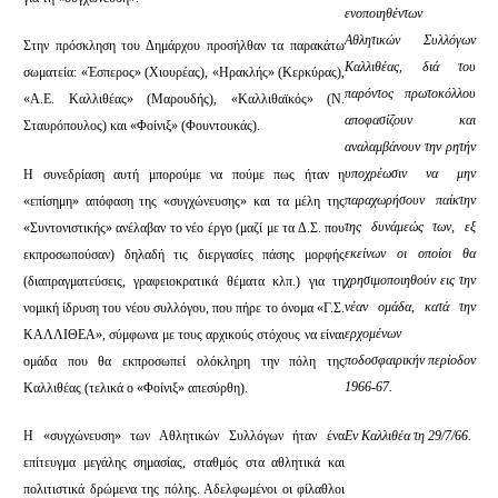
ενοποιηθέντων
Αθλητικών Συλλόγων
Στην πρόσκληση του Δημάρχου προσήλθαν τα παρακάτω
Καλλιθέας, διά του
σωματεία: «Έσπερος» (Χιουρέας), «Ηρακλής» (Κερκύρας),
παρόντος πρωτοκόλλου
«Α.Ε. Καλλιθέας» (Μαρουδής), «Καλλιθαϊκός» (Ν.
αποφασίζουν και
Σταυρόπουλος) και «Φοίνιξ» (Φουντουκάς).
αναλαμβάνουν την ρητήν
υποχρέωσιν να μην
Η συνεδρίαση αυτή μπορούμε να πούμε πως ήταν η
παραχωρήσουν παίκτην
«επίσημη» απόφαση της «συγχώνευσης» και τα μέλη της
της δυνάμεώς των, εξ
«Συντονιστικής» ανέλαβαν το νέο έργο (μαζί με τα Δ.Σ. που
εκείνων οι οποίοι θα
εκπροσωπούσαν) δηλαδή τις διεργασίες πάσης μορφής
χρησιμοποιηθούν εις την
(διαπραγματεύσεις, γραφειοκρατικά θέματα κλπ.) για τη
νέαν ομάδα, κατά την
νομική ίδρυση του νέου συλλόγου, που πήρε το όνομα «Γ.Σ.
ερχομένων
ΚΑΛΛΙΘΕΑ», σύμφωνα με τους αρχικούς στόχους να είναι
ποδοσφαιρικήν περίοδον
ομάδα που θα εκπροσωπεί ολόκληρη την πόλη της
1966-67.
Καλλιθέας (τελικά ο «Φοίνιξ» απεσύρθη).
Εν Καλλιθέα τη 29/7/66.
Η «συγχώνευση» των Αθλητικών Συλλόγων ήταν ένα
επίτευγμα μεγάλης σημασίας, σταθμός στα αθλητικά και
πολιτιστικά δρώμενα της πόλης. Αδελφωμένοι οι φίλαθλοι