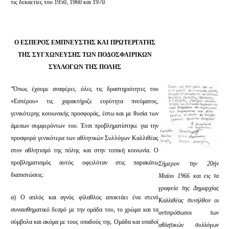
τις δεκαετίες του 1950, 1960 και 1970.
Ο ΕΣΠΕΡΟΣ ΕΜΠΝΕΥΣΤΗΣ ΚΑΙ ΠΡΩΤΕΡΓΑΤΗΣ
ΤΗΣ ΣΥΓΧΩΝΕΥΣΗΣ ΤΩΝ ΠΟΔΟΣΦΑΙΡΙΚΩΝ
ΣΥΛΛΟΓΩΝ ΤΗΣ ΠΟΛΗΣ
“Όπως έχουμε αναφέρει, όλες τις δραστηριότητες του
«Εσπέρου» τις χαρακτήριζε ευρύτητα πνεύματος,
γενικότερης κοινωνικής προσφοράς, έστω και με θυσία των
άμεσων συμφερόντων του. Έτσι προβληματίστηκε για την
προσφορά γενικότερα των αθλητικών Συλλόγων Καλλιθέας
στον αθλητισμό της πόλης και στην τοπική κοινωνία. Ο
προβληματισμός αυτός οφειλόταν στις παρακάτω
Σήμερον την 20ήν
διαπιστώσεις:
Μαίου 1966 και εις τα
γραφεία της Δημαρχίας
α) Ο απλός και αγνός φίλαθλος αποκτάει ένα στενό
Καλλιθέας συνήλθον οι
συναισθηματικό δεσμό με την ομάδα του, το χρώμα και τα
αντιπρόσωποι των
σύμβολα και ακόμα με τους οπαδούς της. Ομάδα και οπαδοί
αθλητικών συλλόγων