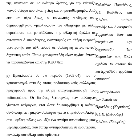
της ενώνονται σε μια ενότητα δράσης, για την επίτευξη
Καλλιθέας Ηρακλέους,
κοινού στόχου που είναι η νίκη και ο πρωταθλητισμός. Από
Α.Ε. Καλλιθεας και
εκεί και πέρα όμως, οι κοινωνικές συνθήκες που
Εσπέρου κατόπιν
δημιουργήθηκαν, «μπολιάζουν» τον αθλητισμό με άλλα
εντολής των Διοικητικών
συμφέροντα και μεταβάλλουν την αθλητική άμιλλα σε
Συμβουλίων τους και
ανταγωνισμό επικράτησης, φανατισμούς και πλήρη εκτροπή
απεφάσισαν την
μετατροπής του αθλητισμού σε συλλογική αντικοινωνική
συγχώνευσιν των
διχαστική εστία. Τέτοια φαινόμενα ήδη είχαν αρχίσει έντονα
Σωματείων των, βάσει
να παρουσιάζονται και στην Καλλιθέα.
σχεδίου το οποίον θα
επεξεργαστούν αρμόδιαι
β) Βρισκόμαστε σε μια περίοδο (1963-64), που ο
επιτροπαί.
κρυφοεπαγγελματισμός στους ποδοσφαιρικούς συλλόγους
προχωρούσε προς την πλήρη επαγγελματοποίηση του
Οι αντιπρόσωποι
ποδοσφαίρου. Οι δαπάνες λειτουργίας των συλλόγων
των σωματείων
γίνονταν υπέρογκες, έτσι ώστε δημιουργήθηκε η ανάγκη
Ηρακλέους (Κερκύρας)
συνένωσης των μικρών συλλόγων για να επιβιώσουν. Ακόμη
Α.Ε.Κ. (Δεδούσης)
στις μεγάλες πόλεις ωριμάζει ένα πνεύμα παρουσίασης μιας
Εσπέρου (Χιουρέας)
μεγάλης ομάδας, που θα την αντιπροσωπεύει σε ευρύτερους
πανελλήνιους αθλητικούς ορίζοντες.