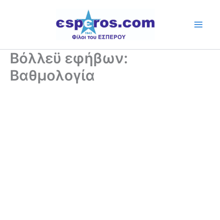
Skip
to
content
Βόλλεϋ εφήβων:
Βαθμολογία