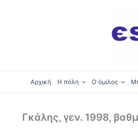
Skip
to
content
Αρχική
Η πόλη
Ο όμιλος
Μ
Γκάλης, γεν. 1998, βαθ