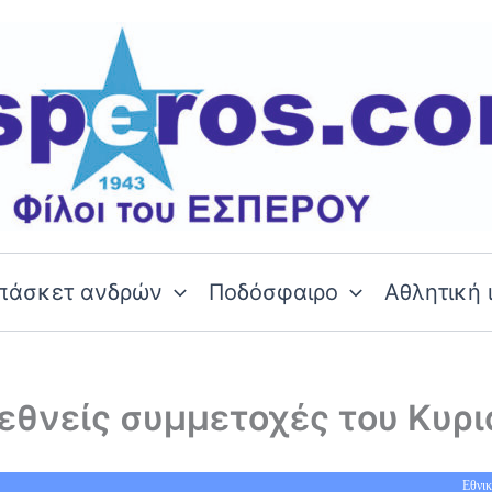
πάσκετ ανδρών
Ποδόσφαιρο
Αθλητική 
ιεθνείς συμμετοχές του Κυρ
Εθνι