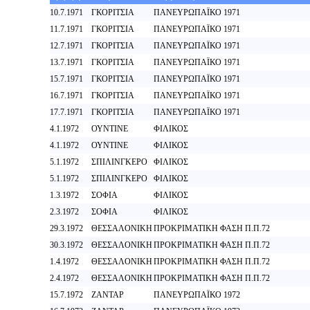
10.7.1971
ΓΚΟΡΙΤΣΙΑ
ΠΑΝΕΥΡΩΠΑΪΚΟ 1971
11.7.1971
ΓΚΟΡΙΤΣΙΑ
ΠΑΝΕΥΡΩΠΑΪΚΟ 1971
12.7.1971
ΓΚΟΡΙΤΣΙΑ
ΠΑΝΕΥΡΩΠΑΪΚΟ 1971
13.7.1971
ΓΚΟΡΙΤΣΙΑ
ΠΑΝΕΥΡΩΠΑΪΚΟ 1971
15.7.1971
ΓΚΟΡΙΤΣΙΑ
ΠΑΝΕΥΡΩΠΑΪΚΟ 1971
16.7.1971
ΓΚΟΡΙΤΣΙΑ
ΠΑΝΕΥΡΩΠΑΪΚΟ 1971
17.7.1971
ΓΚΟΡΙΤΣΙΑ
ΠΑΝΕΥΡΩΠΑΪΚΟ 1971
4.1.1972
ΟΥΝΤΙΝΕ
ΦΙΛΙΚΟΣ
4.1.1972
ΟΥΝΤΙΝΕ
ΦΙΛΙΚΟΣ
5.1.1972
ΣΠΙΛΙΝΓΚΕΡΟ
ΦΙΛΙΚΟΣ
5.1.1972
ΣΠΙΛΙΝΓΚΕΡΟ
ΦΙΛΙΚΟΣ
1.3.1972
ΣΟΦΙΑ
ΦΙΛΙΚΟΣ
2.3.1972
ΣΟΦΙΑ
ΦΙΛΙΚΟΣ
29.3.1972
ΘΕΣΣΑΛΟΝΙΚΗ
ΠΡΟΚΡΙΜΑΤΙΚΗ ΦΑΣΗ Π.Π.72
30.3.1972
ΘΕΣΣΑΛΟΝΙΚΗ
ΠΡΟΚΡΙΜΑΤΙΚΗ ΦΑΣΗ Π.Π.72
1.4.1972
ΘΕΣΣΑΛΟΝΙΚΗ
ΠΡΟΚΡΙΜΑΤΙΚΗ ΦΑΣΗ Π.Π.72
2.4.1972
ΘΕΣΣΑΛΟΝΙΚΗ
ΠΡΟΚΡΙΜΑΤΙΚΗ ΦΑΣΗ Π.Π.72
15.7.1972
ΖΑΝΤΑΡ
ΠΑΝΕΥΡΩΠΑΪΚΟ 1972