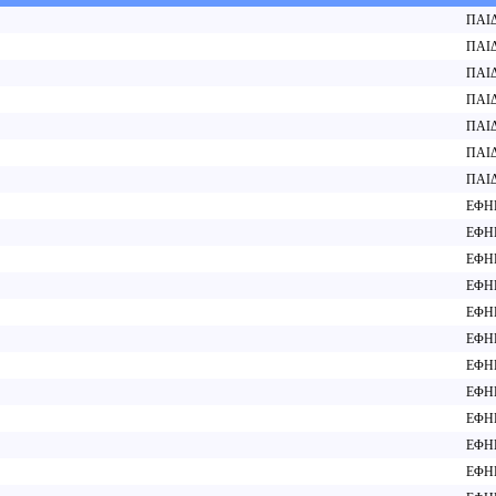
ΠΑΙ
ΠΑΙ
ΠΑΙ
ΠΑΙ
ΠΑΙ
ΠΑΙ
ΠΑΙ
ΕΦΗ
ΕΦΗ
ΕΦΗ
ΕΦΗ
ΕΦΗ
ΕΦΗ
ΕΦΗ
ΕΦΗ
ΕΦΗ
ΕΦΗ
ΕΦΗ