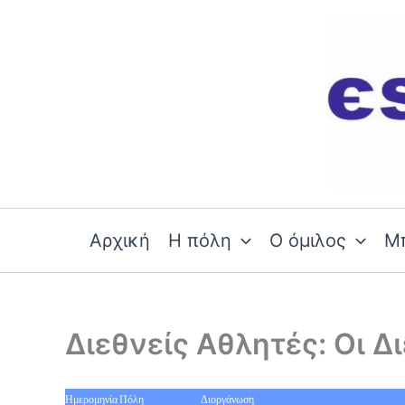
Skip
to
content
Αρχική
Η πόλη
Ο όμιλος
Μ
Διεθνείς Αθλητές: Οι Δ
Ημερομηνία
Πόλη
Διοργάνωση