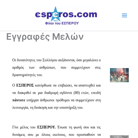
Skip
to
content
Εγγραφές Μελών
Οι δυνατότητες του Συλλόγου αυξάνονται, όσο μεγαλώνει ο
αριθμός των ανθρώπων, που συμμετέχουν στις
δραστηριότητές του.
Ο
ΕΣΠΕΡΟΣ
κατόρθωσε να επιβιώσει, να αναπτυχθεί και
να διακριθεί σε μια διαδρομή ογδόντα (80) ετών, επειδή
πάντοτε
υπήρχαν άνθρωποι πρόθυμοι να συμμετέχουν στη
λειτουργία, τη διοίκηση και την υποστήριξή του.
Γίνε μέλος του
ΕΣΠΕΡΟΥ.
Ένωσε τη φωνή σου και τις
δυνάμεις σου με όλους εκείνους, που προσπαθούν να