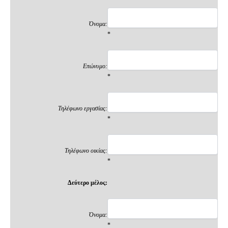
Όνομα:
*
Επώνυμο:
*
Τηλέφωνο εργασίας:
*
Τηλέφωνο οικίας:
*
Δεύτερο μέλος:
Όνομα:
*