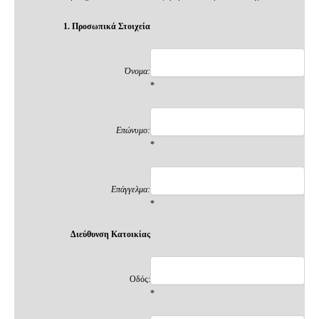
1. Προσωπικά Στοιχεία
Όνομα:
*
Επώνυμο:
*
Επάγγελμα:
*
Διεύθυνση Κατοικίας
Οδός:
*