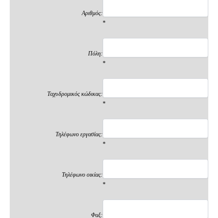
Αριθμός:
*
Πόλη:
*
Ταχυδρομικός κώδικας:
*
Τηλέφωνο εργασίας:
*
Τηλέφωνο οικίας:
*
Φαξ: