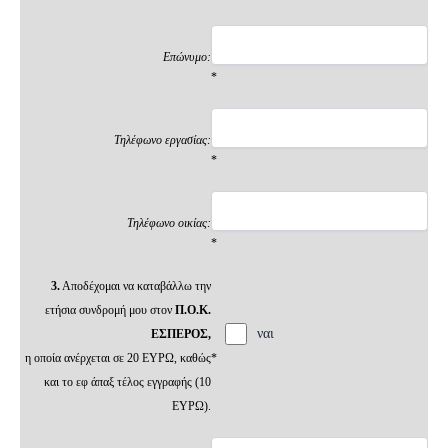
Επώνυμο:
*
Τηλέφωνο εργασίας:
*
Τηλέφωνο οικίας:
*
3.
Αποδέχομαι να καταβάλλω την
ετήσια συνδρομή μου στον
Π.Ο.Κ.
ναι
ΕΣΠΕΡΟΣ,
η οποία ανέρχεται σε 20 ΕΥΡΩ, καθώς
*
και το εφ άπαξ τέλος εγγραφής (10
ΕΥΡΩ).