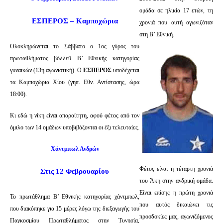
ομάδα σε ηλικία 17 ετών, τη
ΕΣΠΕΡΟΣ – Καμποχώρια
χρονιά που αυτή αγωνιζόταν
στη Β’ Εθνική.
Ολοκληρώνεται το Σάββατο ο 1ος γύρος του
πρωταθλήματος βόλλεϋ Β’ Εθνικής κατηγορίας
γυναικών (13η αγωνιστική). Ο
ΕΣΠΕΡΟΣ
υποδέχεται
τα Καμποχώρια Χίου (γηπ. Εθν. Αντίστασης, ώρα
18:00).
Κι εδώ η νίκη είναι απαραίτητη, αφού φέτος από τον
όμιλο των 14 ομάδων υποβιβάζονται οι έξι τελευταίες.
Χάντμπωλ Ανδρών
Φέτος είναι η τέταρτη χρονιά
Στις 12 Φεβρουαρίου
του Άκη στην ανδρική ομάδα.
Είναι επίσης η πρώτη χρονιά
Το πρωτάθλημα Β’ Εθνικής κατηγορίας χάντμπωλ,
που αυτός δικαιώνει τις
που διακόπηκε για 15 μέρες λόγω της διεξαγωγής του
προσδοκίες μας, αγωνιζόμενος
Παγκοσμίου Πρωταθλήματος στην Τυνησία,