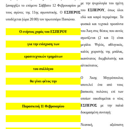
με την ψυχολογία του ηγέτη
ξαναρχίζει το επόμενο Σάββατο 12 Φεβρουαρίου με
του
ΕΣΠΕΡΟΥ
, όπως όλοι
τους αγώνες της 11ης αγωνιστικής. Ο
ΕΣΠΕΡΟΣ
εδώ και καιρό περιμέναμε. Τα
υποδέχεται (ώρα 20:00) τον πρωτοπόρο Πανιώνιο.
φυσικά και τεχνικά προσόντα
του Άκη στις θέσεις που αυτός
Ο ετήσιος χορός του ΕΣΠΕΡΟΥ
αγωνίζεται (2 και 1) είναι
για την ενίσχυση των
μεγάλα. Ψηλός, αθλητικός,
καλός χειριστής της μπάλας,
ερασιτεχνικών τμημάτων
ικανότατος διεμβολιστής και
αλτικότατος.
του συλλόγου
Ο Άκης Μητρόπουλος
θα γίνει φέτος την
αποτελεί ένα από τους
βασικούς πυλώνες επί των
οποίων οικοδομείται ο νέος
ΕΣΠΕΡΟΣ
με την παλιά
Παρασκευή 11 Φεβρουαρίου
δοκιμασμένη συνταγή:
Νεανική, αξιόπιστη