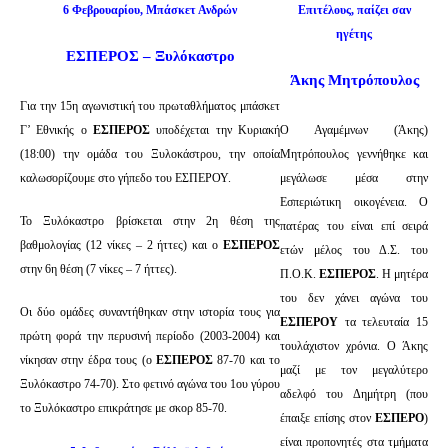
6 Φεβρουαρίου, Μπάσκετ Ανδρών
Επιτέλους, παίζει σαν
ηγέτης
ΕΣΠΕΡΟΣ – Ξυλόκαστρο
Άκης Μητρόπουλος
Για την 15η αγωνιστική του πρωταθλήματος μπάσκετ
Γ’ Εθνικής ο
ΕΣΠΕΡΟΣ
υποδέχεται την Κυριακή
Ο Αγαμέμνων (Άκης)
(18:00) την ομάδα του Ξυλοκάστρου, την οποία
Μητρόπουλος γεννήθηκε και
καλωσορίζουμε στο γήπεδο του ΕΣΠΕΡΟΥ.
μεγάλωσε μέσα στην
Εσπεριώτικη οικογένεια. Ο
Το Ξυλόκαστρο βρίσκεται στην 2η θέση της
πατέρας του είναι επί σειρά
βαθμολογίας (12 νίκες – 2 ήττες) και ο
ΕΣΠΕΡΟΣ
ετών μέλος του Δ.Σ. του
στην 6η θέση (7 νίκες – 7 ήττες).
Π.Ο.Κ.
ΕΣΠΕΡΟΣ
. Η μητέρα
του δεν χάνει αγώνα του
Οι δύο ομάδες συναντήθηκαν στην ιστορία τους για
ΕΣΠΕΡΟΥ
τα τελευταία 15
πρώτη φορά την περυσινή περίοδο (2003-2004) και
τουλάχιστον χρόνια. Ο Άκης
νίκησαν στην έδρα τους (ο
ΕΣΠΕΡΟΣ
87-70 και το
μαζί με τον μεγαλύτερο
Ξυλόκαστρο 74-70). Στο φετινό αγώνα του 1ου γύρου
αδελφό του Δημήτρη (που
το Ξυλόκαστρο επικράτησε με σκορ 85-70.
έπαιξε επίσης στον
ΕΣΠΕΡΟ
)
είναι προπονητές στα τμήματα