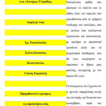
στα «Αστέρια» Γλυφάδας,
Εσπεριώτικη ομάδα, που
αξιοποιεί το ταλέντο και το
πάθος τόσο των παικτών που
προωθούνται από τα τμήματα
παρέα με τους
υποδομής του συλλόγου, όσο
κι εκείνων που επιλέγονται
προσεκτικά και αποκτούνται,
με κριτήριο τα αγωνιστικά
Χρ. Νικολόπουλο,
προσόντα αλλά και τα
Στέλιο Διονυσίου,
ψυχολογικά αποθέματα, που
θα τους επιτρέψουν να
Κωνσταντίνα,
σηκώσουν το βάρος μιας
φανέλας, ποτισμένης με τον
Γιάννη Ζουγανέλη
ιδρώτα 62 ετών.
Οι Εσπεριώτες δεν ξεχνούν ότι
η σχετική παραμέληση αυτής
Προμηθευτείτε εγκαίρως
της συνταγής την δεκαετία που
προηγήθηκε, παρά την
τις προσκλήσεις σας