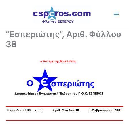
Skip
to
content
“Εσπεριώτης”, Αριθ. Φύλλου
38
Ψηλά το Αστέρι της Καλλιθέας
Περίοδος 2004 – 2005
Αριθ. Φύλλου 38
5 Φεβρουαρίου 2005