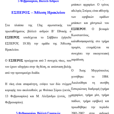
5 Φεβρουαρίου, Βόλλεϋ Ανδρών
μπάσκετ αρχαρίων. Ο τρίτος
αδελφός Σπύρος είναι αθλητής
ΕΣΠΕΡΟΣ – Άθλεση Ηρακλείου
των εφηβικών ομάδων
μπάσκετ και χάντμπωλ του
Στα πλαίσια της 13ης αγωνιστικής του
ΕΣΠΕΡΟΥ
. Ο βενιαμίν
πρωταθλήματος βόλλεϋ ανδρών Β’ Εθνικής ο
Κωνσταντίνος,
ΕΣΠΕΡΟΣ
υποδέχεται το Σάββατο (γήπεδο
καλαθοσφαιριστής στο τμήμα
ΕΣΠΕΡΟΥ, 19:30) την ομάδα της Άθλεσης
προμίνι, ετοιμάζεται να
Ηρακλείου.
συνεχίσει την οικογενειακή
παράδοση.
Ο
ΕΣΠΕΡΟΣ
προέρχεται από 5 συνεχείς νίκες, που
τον έχουν οδηγήσει στην 4η θέση, σε απόσταση βολής
Ο Άκης Μητρόπουλος
από την προνομιούχο δυάδα.
γεννήθηκε το 1984.
Ακολούθησε τη συνήθη
Η νίκη είναι απαραίτητη, ενόψει των δύο ντέρμπι
Εσπεριώτικη διαδρομή (τμήμα
κορυφής που ακολουθούν, με Φοίνικα Σύρου (εκτός,
αρχαρίων, τμήμα μίνι, τμήμα
13 Φεβρουαρίου) και Μ. Αλέξανδρο (εντός, 19
παίδων, τμήμα εφήβων) και
Φεβρουαρίου).
προωθήθηκε την περίοδο
5 Φεβρουαρίου, Βόλλεϋ Γυναικών
2001-2002 στην ανδρική