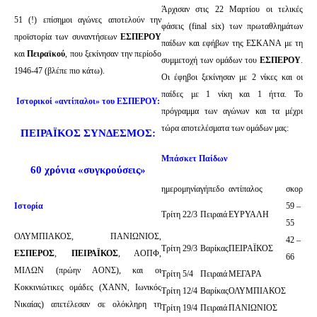
Άρχισαν στις 22 Μαρτίου οι τελικές
51 (!) επίσημοι αγώνες αποτελούν την
φάσεις (final six) των πρωταθλημάτων
προϊστορία των συναντήσεων
ΕΣΠΕΡΟΥ
παίδων και εφήβων της ΕΣΚΑΝΑ με τη
και
Πειραϊκού
, που ξεκίνησαν την περίοδο
συμμετοχή των ομάδων του
ΕΣΠΕΡΟΥ
.
1946-47 (βλέπε πιο κάτω).
Οι έφηβοι ξεκίνησαν με 2 νίκες και οι
παίδες με 1 νίκη και 1 ήττα. Το
Ιστορικοί «αντίπαλοι» του ΕΣΠΕΡΟΥ:
πρόγραμμα των αγώνων και τα μέχρι
τώρα αποτελέσματα των ομάδων μας:
ΠΕΙΡΑΪΚΟΣ ΣΥΝΔΕΣΜΟΣ:
Μπάσκετ Παίδων
60 χρόνια «συγκρούσεις»
ημερομηνία
γήπεδο
αντίπαλος
σκορ
Ιστορία
59 –
Τρίτη 22/3
Πειραιά
ΕΥΡΥΑΛΗ
55
ΟΛΥΜΠΙΑΚΟΣ, ΠΑΝΙΩΝΙΟΣ,
42 –
Τρίτη 29/3
Βαρίκας
ΠΕΙΡΑΪΚΟΣ
ΕΣΠΕΡΟΣ
,
ΠΕΙΡΑΪΚΟΣ
, ΑΟΠΦ,
66
ΜΙΛΩΝ (πρώην ΑΟΝΣ), και οι
Τρίτη 5/4
Πειραιά
ΜΕΓΑΡΑ
Κοκκινιώτικες ομάδες (ΧΑΝΝ, Ιωνικός
Τρίτη 12/4
Βαρίκας
ΟΛΥΜΠΙΑΚΟΣ
Νικαίας) απετέλεσαν σε ολόκληρη τη
Τρίτη 19/4
Πειραιά
ΠΑΝΙΩΝΙΟΣ