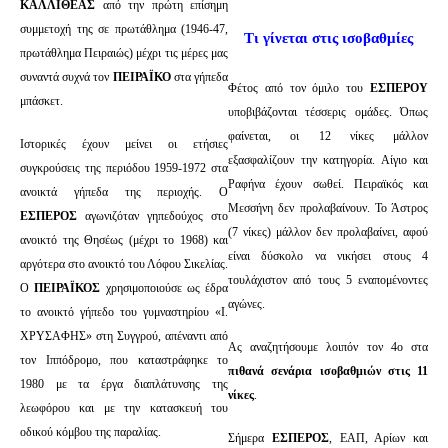
ΚΑΛΛΙΘΕΑΣ
από την πρώτη επίσημη
συμμετοχή της σε πρωτάθλημα (1946-47,
Τι γίνεται στις ισοβαθμίες
πρωτάθλημα Πειραιώς) μέχρι τις μέρες μας
συναντά συχνά τον
ΠΕΙΡΑΪΚΟ
στα γήπεδα
Φέτος από τον όμιλο του
ΕΣΠΕΡΟΥ
μπάσκετ.
υποβιβάζονται τέσσερις ομάδες. Όπως
φαίνεται, οι 12 νίκες μάλλον
Ιστορικές έχουν μείνει οι ετήσιες
εξασφαλίζουν την κατηγορία. Αίγιο και
συγκρούσεις της περιόδου 1959-1972 στα
Ραφήνα έχουν σωθεί. Πειραϊκός και
ανοικτά γήπεδα της περιοχής. Ο
Μεσσήνη δεν προλαβαίνουν. Το Άστρος
ΕΣΠΕΡΟΣ
αγωνιζόταν γηπεδούχος στο
(7 νίκες) μάλλον δεν προλαβαίνει, αφού
ανοικτό της Θησέως (μέχρι το 1968) και
είναι δύσκολο να νικήσει στους 4
αργότερα στο ανοικτό του Λόφου Σικελίας.
τουλάχιστον από τους 5 εναπομένοντες
Ο
ΠΕΙΡΑΪΚΟΣ
χρησιμοποιούσε ως έδρα
αγώνες.
το ανοικτό γήπεδο του γυμναστηρίου «Ι.
ΧΡΥΣΑΦΗΣ» στη Συγγρού, απέναντι από
Ας αναζητήσουμε λοιπόν τον 4ο στα
τον Ιππόδρομο, που καταστράφηκε το
πιθανά σενάρια ισοβαθμιών στις 11
1980 με τα έργα διαπλάτυνσης της
νίκες
.
λεωφόρου και με την κατασκευή του
οδικού κόμβου της παραλίας.
Σήμερα
ΕΣΠΕΡΟΣ
, ΕΑΠ, Αρίων και