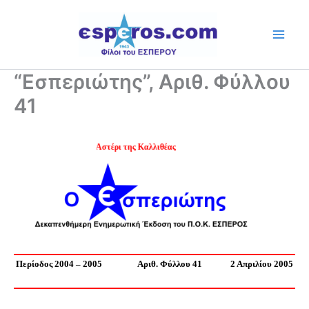
Skip
to
content
“Εσπεριώτης”, Αριθ. Φύλλου
41
Ψηλά το Αστέρι της Καλλιθέας
Περίοδος 2004 – 2005
Αριθ. Φύλλου 41
2 Απριλίου 2005