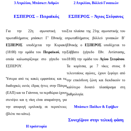
3 Απριλίου, Μπάσκετ Ανδρών
2 Απριλίου, Βόλλεϋ Γυναικών
ΕΣΠΕΡΟΣ – Πειραϊκός
ΕΣΠΕΡΟΣ – Άγιος Στέφανος
Για την 22η αγωνιστική του
Στα πλαίσια της 21ης αγωνιστικής του
πρωταθλήματος μπάσκετ Γ’ Εθνικής ο
πρωταθλήματος βόλλεϋ γυναικών Β’
ΕΣΠΕΡΟΣ
υποδέχεται την Κυριακή
Εθνικής ο
ΕΣΠΕΡΟΣ
υποδέχεται το
(18:00) την ομάδα του
Πειραϊκού
, την
Σάββατο (γήπεδο Εθν. Αντίστασης,
οποία καλωσορίζουμε στο γήπεδο του
18:00) την ομάδα του
Αγίου Στεφάνου
.
ΕΣΠΕΡΟΥ.
Τα κορίτσια, με 7 νίκες στους 8
τελευταίους αγώνες, έχουν ξεφύγει από
Ύστερα από τις κακές εμφανίσεις και τις
την επικίνδυνη ζώνη και διεκδικούν το
διαδοχικές εκτός έδρας ήττες στην Πάτρα
καλύτερο δυνατό πλασάρισμα στη
(ΕΑΠ) και τα Γιάννινα, τα περιθώρια έχουν
βαθμολογία.
στενέψει και η νίκη είναι απαραίτητη, για
την αποφυγή εμπλοκής σε περιπέτειες
Μπάσκετ Παίδων & Εφήβων
(βλέπε πιο κάτω).
Συνεχίζουν στην τελική φάση
Η προϊστορία