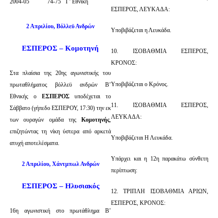
2004-05
74-75
Γ’ Εθνική
ΕΣΠΕΡΟΣ, ΛΕΥΚΑΔΑ:
2 Απριλίου, Βόλλεϋ Ανδρών
Υποβιβάζεται η Λευκάδα.
ΕΣΠΕΡΟΣ – Κομοτηνή
10. ΙΣΟΒΑΘΜΙΑ ΕΣΠΕΡΟΣ,
ΚΡΟΝΟΣ:
Στα πλαίσια της 20ης αγωνιστικής του
Υποβιβάζεται ο Κρόνος.
πρωταθλήματος βόλλεϋ ανδρών Β’
Εθνικής ο
ΕΣΠΕΡΟΣ
υποδέχεται το
11. ΙΣΟΒΑΘΜΙΑ ΕΣΠΕΡΟΣ,
Σάββατο (γήπεδο ΕΣΠΕΡΟΥ, 17:30) την εκ
ΛΕΥΚΑΔΑ:
των ουραγών ομάδα της
Κομοτηνής
,
επιζητώντας τη νίκη ύστερα από αρκετά
Υποβιβάζεται Η Λευκάδα.
ατυχή αποτελέσματα.
Υπάρχει και η 12η παρακάτω σύνθετη
2 Απριλίου, Χάντμπωλ Ανδρών
περίπτωση:
ΕΣΠΕΡΟΣ – Ηλυσιακός
12. ΤΡΙΠΛΗ ΙΣΟΒΑΘΜΙΑ ΑΡΙΩΝ,
ΕΣΠΕΡΟΣ, ΚΡΟΝΟΣ:
16η αγωνιστική στο πρωτάθλημα Β’