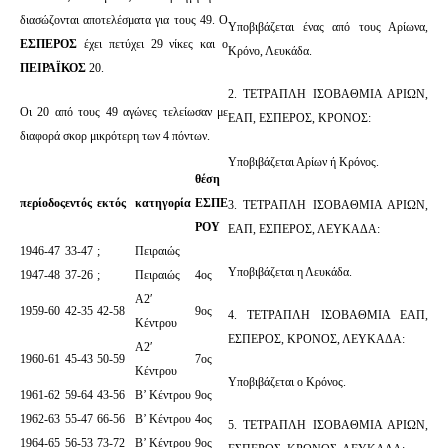
διασώζονται αποτελέσματα για τους 49. Ο
Υποβιβάζεται ένας από τους Αρίωνα,
ΕΣΠΕΡΟΣ
έχει πετύχει 29 νίκες και ο
Κρόνο, Λευκάδα.
ΠΕΙΡΑΪΚΟΣ
20.
2. ΤΕΤΡΑΠΛΗ ΙΣΟΒΑΘΜΙΑ ΑΡΙΩΝ,
Οι 20 από τους 49 αγώνες τελείωσαν με
ΕΑΠ, ΕΣΠΕΡΟΣ, ΚΡΟΝΟΣ:
διαφορά σκορ μικρότερη των 4 πόντων.
Υποβιβάζεται Αρίων ή Κρόνος.
θέση
περίοδος
εντός
εκτός
κατηγορία
ΕΣΠΕ
3. ΤΕΤΡΑΠΛΗ ΙΣΟΒΑΘΜΙΑ ΑΡΙΩΝ,
ΡΟΥ
ΕΑΠ, ΕΣΠΕΡΟΣ, ΛΕΥΚΑΔΑ:
1946-47
33-47
;
Πειραιώς
Υποβιβάζεται η Λευκάδα.
1947-48
37-26
;
Πειραιώς
4ος
Α2′
1959-60
42-35
42-58
9ος
4. ΤΕΤΡΑΠΛΗ ΙΣΟΒΑΘΜΙΑ ΕΑΠ,
Κέντρου
ΕΣΠΕΡΟΣ, ΚΡΟΝΟΣ, ΛΕΥΚΑΔΑ:
Α2′
1960-61
45-43
50-59
7ος
Κέντρου
Υποβιβάζεται ο Κρόνος.
1961-62
59-64
43-56
Β’ Κέντρου
9ος
1962-63
55-47
66-56
Β’ Κέντρου
4ος
5. ΤΕΤΡΑΠΛΗ ΙΣΟΒΑΘΜΙΑ ΑΡΙΩΝ,
1964-65
56-53
73-72
Β’ Κέντρου
9ος