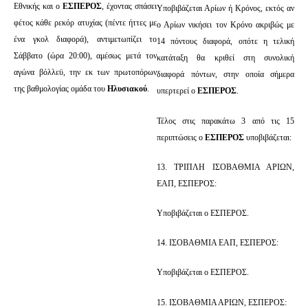
Εθνικής και ο
ΕΣΠΕΡΟΣ
, έχοντας σπάσει
Υποβιβάζεται Αρίων ή Κρόνος, εκτός αν
φέτος κάθε ρεκόρ ατυχίας (πέντε ήττες με
ο Αρίων νικήσει τον Κρόνο ακριβώς με
ένα γκολ διαφορά), αντιμετωπίζει το
14 πόντους διαφορά, οπότε η τελική
Σάββατο (ώρα 20:00), αμέσως μετά τον
κατάταξη θα κριθεί στη συνολική
αγώνα βόλλεϋ, την εκ των πρωτοπόρων
διαφορά πόντων, στην οποία σήμερα
της βαθμολογίας ομάδα του
Ηλυσιακού
.
υπερτερεί ο
ΕΣΠΕΡΟΣ
.
Τέλος στις παρακάτω 3 από τις 15
περιπτώσεις ο
ΕΣΠΕΡΟΣ
υποβιβάζεται:
13. ΤΡΙΠΛΗ ΙΣΟΒΑΘΜΙΑ ΑΡΙΩΝ,
ΕΑΠ, ΕΣΠΕΡΟΣ:
Υποβιβάζεται ο ΕΣΠΕΡΟΣ.
14. ΙΣΟΒΑΘΜΙΑ ΕΑΠ, ΕΣΠΕΡΟΣ:
Υποβιβάζεται ο ΕΣΠΕΡΟΣ.
15. ΙΣΟΒΑΘΜΙΑ ΑΡΙΩΝ, ΕΣΠΕΡΟΣ: