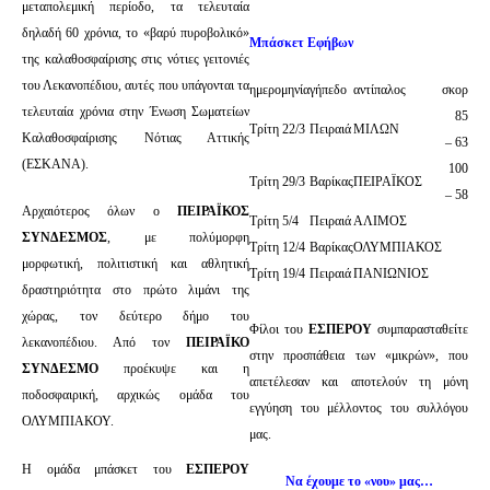
μεταπολεμική περίοδο, τα τελευταία
δηλαδή 60 χρόνια, το «βαρύ πυροβολικό»
Μπάσκετ Εφήβων
της καλαθοσφαίρισης στις νότιες γειτονιές
του Λεκανοπέδιου, αυτές που υπάγονται τα
ημερομηνία
γήπεδο
αντίπαλος
σκορ
τελευταία χρόνια στην Ένωση Σωματείων
85
Τρίτη 22/3
Πειραιά
ΜΙΛΩΝ
Καλαθοσφαίρισης Νότιας Αττικής
– 63
(ΕΣΚΑΝΑ).
100
Τρίτη 29/3
Βαρίκας
ΠΕΙΡΑΪΚΟΣ
– 58
Αρχαιότερος όλων ο
ΠΕΙΡΑΪΚΟΣ
Τρίτη 5/4
Πειραιά
ΑΛΙΜΟΣ
ΣΥΝΔΕΣΜΟΣ
, με πολύμορφη
Τρίτη 12/4
Βαρίκας
ΟΛΥΜΠΙΑΚΟΣ
μορφωτική, πολιτιστική και αθλητική
Τρίτη 19/4
Πειραιά
ΠΑΝΙΩΝΙΟΣ
δραστηριότητα στο πρώτο λιμάνι της
χώρας, τον δεύτερο δήμο του
Φίλοι του
ΕΣΠΕΡΟΥ
συμπαρασταθείτε
λεκανοπέδιου. Από τον
ΠΕΙΡΑΪΚΟ
στην προσπάθεια των «μικρών», που
ΣΥΝΔΕΣΜΟ
προέκυψε και η
απετέλεσαν και αποτελούν τη μόνη
ποδοσφαιρική, αρχικώς ομάδα του
εγγύηση του μέλλοντος του συλλόγου
ΟΛΥΜΠΙΑΚΟΥ.
μας.
Η ομάδα μπάσκετ του
ΕΣΠΕΡΟΥ
Να έχουμε το «νου» μας…