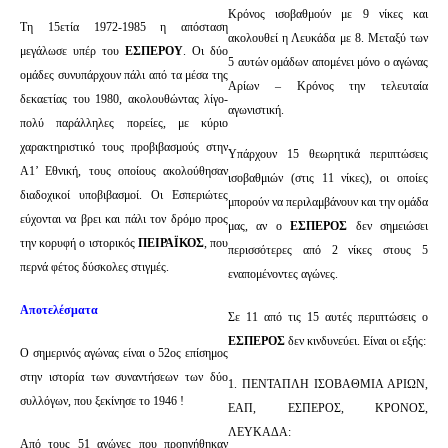
Κρόνος ισοβαθμούν με 9 νίκες και
Τη 15ετία 1972-1985 η απόσταση
ακολουθεί η Λευκάδα με 8. Μεταξύ των
μεγάλωσε υπέρ του
ΕΣΠΕΡΟΥ
. Οι δύο
5 αυτών ομάδων απομένει μόνο ο αγώνας
ομάδες συνυπάρχουν πάλι από τα μέσα της
Αρίων – Κρόνος την τελευταία
δεκαετίας του 1980, ακολουθώντας λίγο-
αγωνιστική.
πολύ παράλληλες πορείες, με κύριο
χαρακτηριστικό τους προβιβασμούς στην
Υπάρχουν 15 θεωρητικά περιπτώσεις
Α1’ Εθνική, τους οποίους ακολούθησαν
ισοβαθμιών (στις 11 νίκες), οι οποίες
διαδοχικοί υποβιβασμοί. Οι Εσπεριώτες
μπορούν να περιλαμβάνουν και την ομάδα
εύχονται να βρει και πάλι τον δρόμο προς
μας, αν ο
ΕΣΠΕΡΟΣ
δεν σημειώσει
την κορυφή ο ιστορικός
ΠΕΙΡΑΪΚΟΣ
, που
περισσότερες από 2 νίκες στους 5
περνά φέτος δύσκολες στιγμές.
εναπομένοντες αγώνες.
Αποτελέσματα
Σε 11 από τις 15 αυτές περιπτώσεις ο
ΕΣΠΕΡΟΣ
δεν κινδυνεύει. Είναι οι εξής:
Ο σημερινός αγώνας είναι ο 52ος επίσημος
στην ιστορία των συναντήσεων των δύο
1. ΠΕΝΤΑΠΛΗ ΙΣΟΒΑΘΜΙΑ ΑΡΙΩΝ,
συλλόγων, που ξεκίνησε το 1946 !
ΕΑΠ, ΕΣΠΕΡΟΣ, ΚΡΟΝΟΣ,
ΛΕΥΚΑΔΑ:
Από τους 51 αγώνες που προηγήθηκαν