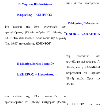
στις 21:45 στο Παπαστράτειο.
26 Μαρτίου, Βόλλεϋ Ανδρών
Κόρινθος – ΕΣΠΕΡΟΣ
25 Μαρτίου, Ποδόσφαιρο
Στα πλαίσια της 19ης αγωνιστικής του
πρωταθλήματος βόλλεϋ ανδρών Β’ Εθνικής ο
ΠΑΟΚ – ΚΑΛΛΙΘΕΑ
ΕΣΠΕΡΟΣ
αντιμετωπίζει εκτός έδρας την Κυριακή
(ώρα 19:00) την ομάδα της
ΚΟΡΙΝΘΟΥ
.
25η αγωνιστική στο
πρωτάθλημα ποδοσφαίρου Α’
25 Μαρτίου, Βόλλεϋ Γυναικών
Εθνικής και η
ΚΑΛΛΙΘΕΑ
αντιμετωπίζει το Σάββατο
ΕΣΠΕΡΟΣ – Πειραϊκός
(18:45) εκτός έδρας τον
ΠΑΟΚ
.
Στα πλαίσια της 23ης αγωνιστικής του
πρωταθλήματος Β’ Εθνικής κατηγορίας βόλλεϋ
Ο
ΕΣΠΕΡΟΣ
, εκ των