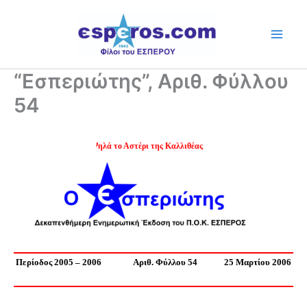
Skip
to
content
“Εσπεριώτης”, Αριθ. Φύλλου
54
Ψηλά το Αστέρι της Καλλιθέας
Περίοδος 2005 – 2006
Αριθ. Φύλλου 54
25 Μαρτίου 2006