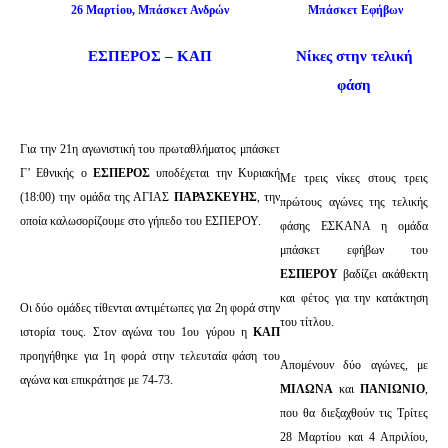
26 Μαρτίου, Μπάσκετ Ανδρών
Μπάσκετ Εφήβων
ΕΣΠΕΡΟΣ – ΚΑΠ
Νίκες στην τελική
φάση
Για την 21η αγωνιστική του πρωταθλήματος μπάσκετ
Γ’ Εθνικής ο
ΕΣΠΕΡΟΣ
υποδέχεται την Κυριακή
Με τρεις νίκες στους τρεις
(18:00) την ομάδα της ΑΓΙΑΣ
ΠΑΡΑΣΚΕΥΗΣ
, την
πρώτους αγώνες της τελικής
οποία καλωσορίζουμε στο γήπεδο του ΕΣΠΕΡΟΥ.
φάσης ΕΣΚΑΝΑ η ομάδα
μπάσκετ εφήβων του
ΕΣΠΕΡΟΥ
βαδίζει ακάθεκτη
και φέτος για την κατάκτηση
Οι δύο ομάδες τίθενται αντιμέτωπες για 2η φορά στην
του τίτλου.
ιστορία τους. Στον αγώνα του 1ου γύρου η
ΚΑΠ
προηγήθηκε για 1η φορά στην τελευταία φάση του
Απομένουν δύο αγώνες, με
αγώνα και επικράτησε με 74-73.
ΜΙΛΩΝΑ
και
ΠΑΝΙΩΝΙΟ
,
που θα διεξαχθούν τις Τρίτες
28 Μαρτίου και 4 Απριλίου,