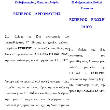
25 Φεβρουαρίου, Μπάσκετ Ανδρών
28 Φεβρουαρίου, Βόλλεϋ
Γυναικών
ΕΣΠΕΡΟΣ – ΑΡΓΟΝΑΥΤΗΣ
ΕΣΠΕΡΟΣ – ΕΝΩΣΗ
ΙΛΙΟΥ
Στα πλαίσια της 15ης αγωνιστικής του
πρωταθλήματος Γ’ Εθνικής κατηγορίας μπάσκετ
ανδρών, ο
ΕΣΠΕΡΟΣ
αντιμετωπίζει εντός έδρας την
Στα πλαίσια της 18ης
Κυριακή την ομάδα του
ΑΡΓΟΝΑΥΤΗ ΡΑΦΗΝΑΣ
,
αγωνιστικής του
την οποία καλωσορίζουμε στο γήπεδο του ΕΣΠΕΡΟΥ.
πρωταθλήματος Α’ κατηγορίας
βόλλεϋ γυναικών της
ΕΣΠΕΔΑ ο
ΕΣΠΕΡΟΣ
υποδέχεται την Τετάρτη (γηπ.
Ύστερα από το αρνητικό σερί των έξι συνεχών ηττών,
Εθν. Αντίστασης, 21:45) την
η ομάδα μας νίκησε εκτός έδρας την προηγούμενη
ομάδα της
ΕΝΩΣΗΣ ΙΛΙΟΥ
.
αγωνιστική τον
ΠΕΙΡΑΪΚΟ
και έδειξε ότι ξεπέρασε
την αρνητική ψυχολογία που διαμόρφωσαν οι
αλλεπάλληλες ήττες και ότι έχει τη δυνατότητα να