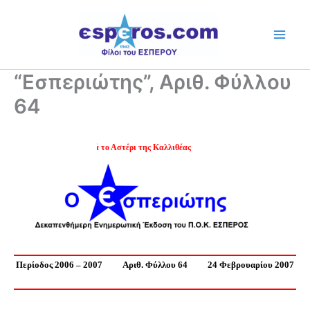
Skip
to
content
“Εσπεριώτης”, Αριθ. Φύλλου
64
Ψηλά το Αστέρι της Καλλιθέας
Περίοδος 2006 – 2007
Αριθ. Φύλλου 64
24 Φεβρουαρίου 2007