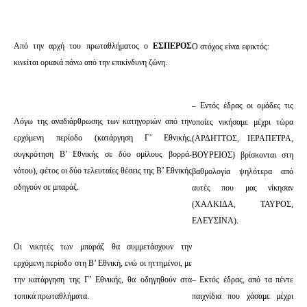
Από την αρχή του πρωταθλήματος ο
ΕΣΠΕΡΟΣ
Ο στόχος είναι εφικτός:
κινείται οριακά πάνω από την επικίνδυνη ζώνη.
– Εντός έδρας οι ομάδες τις
Λόγω της αναδιάρθρωσης των κατηγοριών από την
οποίες νικήσαμε μέχρι τώρα
ερχόμενη περίοδο (κατάργηση Γ’ Εθνικής,
(ΑΡΔΗΤΤΟΣ, ΙΕΡΑΠΕΤΡΑ,
συγκρότηση Β’ Εθνικής σε δύο ομίλους βορρά-
ΒΟΥΡΕΙΟΣ) βρίσκονται στη
νότου), φέτος οι δύο τελευταίες θέσεις της Β’ Εθνικής
βαθμολογία ψηλότερα από
οδηγούν σε μπαράζ.
αυτές που μας νίκησαν
(ΧΑΛΚΙΔΑ, ΤΑΥΡΟΣ,
ΕΛΕΥΣΙΝΑ).
Οι νικητές των μπαράζ θα συμμετάσχουν την
ερχόμενη περίοδο στη Β’ Εθνική, ενώ οι ηττημένοι, με
την κατάργηση της Γ’ Εθνικής, θα οδηγηθούν στα
– Εκτός έδρας, από τα πέντε
τοπικά πρωταθλήματα.
παιχνίδια που χάσαμε μέχρι