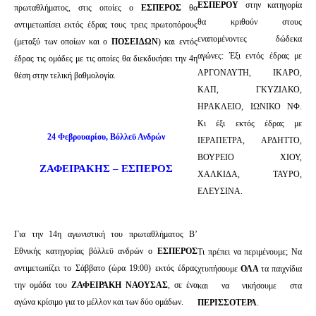
ΕΣΠΕΡΟΥ
στην κατηγορία
πρωταθλήματος, στις οποίες ο
ΕΣΠΕΡΟΣ
θα
θα κριθούν στους
αντιμετωπίσει εκτός έδρας τους τρεις πρωτοπόρους
εναπομένοντες δώδεκα
(μεταξύ των οποίων και ο
ΠΟΣΕΙΔΩΝ
) και εντός
αγώνες: Έξι εντός έδρας με
έδρας τις ομάδες με τις οποίες θα διεκδικήσει την 4η
ΑΡΓΟΝΑΥΤΗ, ΙΚΑΡΟ,
θέση στην τελική βαθμολογία.
ΚΑΠ, ΓΚΥΖΙΑΚΟ,
ΗΡΑΚΛΕΙΟ, ΙΩΝΙΚΟ ΝΦ.
Κι έξι εκτός έδρας με
24 Φεβρουαρίου, Βόλλεϋ Ανδρών
ΙΕΡΑΠΕΤΡΑ, ΑΡΔΗΤΤΟ,
ΒΟΥΡΕΙΟ ΧΙΟΥ,
ΖΑΦΕΙΡΑΚΗΣ – ΕΣΠΕΡΟΣ
ΧΑΛΚΙΔΑ, ΤΑΥΡΟ,
ΕΛΕΥΣΙΝΑ.
Για την 14η αγωνιστική του πρωταθλήματος Β’
Εθνικής κατηγορίας βόλλεϋ ανδρών ο
ΕΣΠΕΡΟΣ
Τι πρέπει να περιμένουμε; Να
αντιμετωπίζει το Σάββατο (ώρα 19:00) εκτός έδρας
χτυπήσουμε
ΟΛΑ
τα παιχνίδια
την ομάδα του
ΖΑΦΕΙΡΑΚΗ ΝΑΟΥΣΑΣ
, σε ένα
και να νικήσουμε στα
αγώνα κρίσιμο για το μέλλον και των δύο ομάδων.
ΠΕΡΙΣΣΟΤΕΡΑ
.