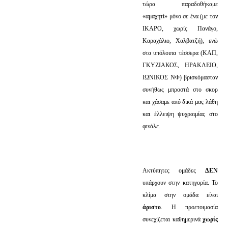
τώρα παραδοθήκαμε
«αμαχητί» μόνο σε ένα (με τον
ΙΚΑΡΟ, χωρίς Πανάγο,
Καραχάλιο, Χαλβατζή), ενώ
στα υπόλοιπα τέσσερα (ΚΑΠ,
ΓΚΥΖΙΑΚΟΣ, ΗΡΑΚΛΕΙΟ,
ΙΩΝΙΚΟΣ ΝΦ) βρισκόμασταν
συνήθως μπροστά στο σκορ
και χάσαμε από δικά μας λάθη
και έλλειψη ψυχραιμίας στο
φινάλε.
Ακτύπητες ομάδες
ΔΕΝ
υπάρχουν στην κατηγορία. Το
κλίμα στην ομάδα είναι
άριστο
. Η προετοιμασία
συνεχίζεται καθημερινά
χωρίς