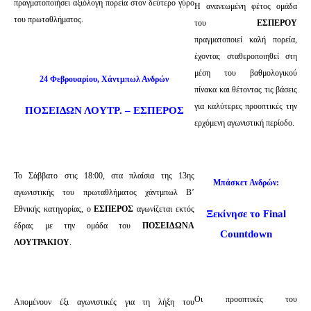
πραγματοποιήσει αξιόλογη πορεία στον δεύτερο γύρο
Η ανανεωμένη φέτος ομάδα
του πρωταθλήματος.
του
ΕΣΠΕΡΟΥ
πραγματοποιεί καλή πορεία,
έχοντας σταθεροποιηθεί στη
μέση του βαθμολογικού
24 Φεβρουαρίου, Χάντμπωλ Ανδρών
πίνακα και θέτοντας τις βάσεις
για καλύτερες προοπτικές την
ΠΟΣΕΙΔΩΝ ΛΟΥΤΡ. – ΕΣΠΕΡΟΣ
ερχόμενη αγωνιστική περίοδο.
Το Σάββατο στις 18:00, στα πλαίσια της 13ης
Μπάσκετ Ανδρών:
αγωνιστικής του πρωταθλήματος χάντμπωλ Β’
Εθνικής κατηγορίας, ο
ΕΣΠΕΡΟΣ
αγωνίζεται εκτός
Ξεκίνησε το Final
έδρας με την ομάδα του
ΠΟΣΕΙΔΩΝΑ
Countdown
ΛΟΥΤΡΑΚΙΟΥ
.
Οι προοπτικές του
Απομένουν έξι αγωνιστικές για τη λήξη του