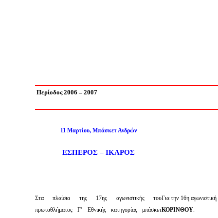
Περίοδος 2006 – 2007
11 Μαρτίου, Μπάσκετ Ανδρών
ΕΣΠΕΡΟΣ – ΙΚΑΡΟΣ
Στα πλαίσια της 17ης αγωνιστικής του
Για την 16η αγωνιστικ
πρωταθλήματος Γ’ Εθνικής κατηγορίας μπάσκετ
ΚΟΡΙΝΘΟΥ
.