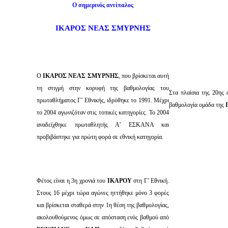
Ο σημερινός αντίπαλος
ΙΚΑΡΟΣ ΝΕΑΣ ΣΜΥΡΝΗΣ
Ο
ΙΚΑΡΟΣ ΝΕΑΣ ΣΜΥΡΝΗΣ
, που βρίσκεται αυτή
τη στιγμή στην κορυφή της βαθμολογίας του
Στα πλαίσια της 20ης
πρωταθλήματος Γ’ Εθνικής, ιδρύθηκε το 1991. Μέχρι
βαθμολογία ομάδα της
το 2004 αγωνιζόταν στις τοπικές κατηγορίες. Το 2004
αναδείχθηκε πρωταθλητής Α’ ΕΣΚΑΝΑ και
προβιβάστηκε για πρώτη φορά σε εθνική κατηγορία.
Φέτος είναι η 3η χρονιά του
ΙΚΑΡΟΥ
στη Γ’ Εθνική.
Στους 16 μέχρι τώρα αγώνες ηττήθηκε μόνο 3 φορές
και βρίσκεται σταθερά στην 1η θέση της βαθμολογίας,
ακολουθούμενος όμως σε απόσταση ενός βαθμού από