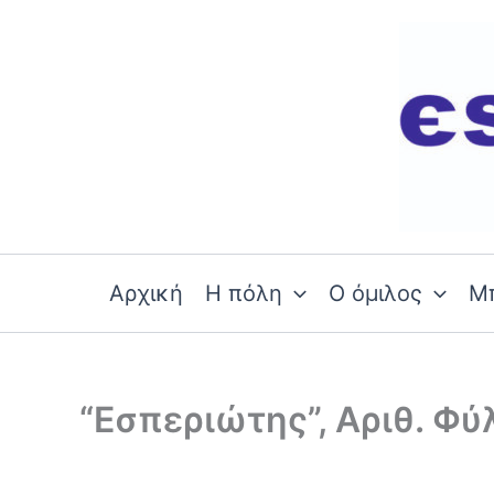
Skip
to
content
Αρχική
Η πόλη
Ο όμιλος
Μ
“Εσπεριώτης”, Αριθ. Φύ