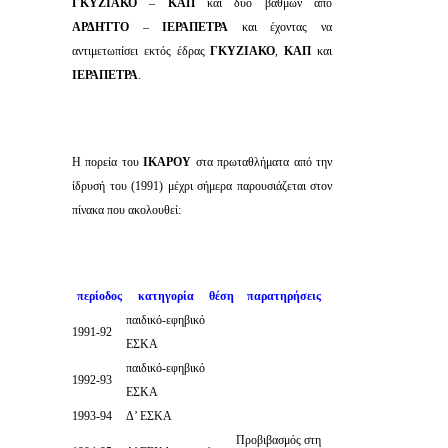
ΓΚΥΖΙΑΚΟ
–
ΚΑΠ
και δύο βαθμών από
ΑΡΔΗΤΤΟ
–
ΙΕΡΑΠΕΤΡΑ
και έχοντας να
αντιμετωπίσει εκτός έδρας
ΓΚΥΖΙΑΚΟ
,
ΚΑΠ
και
ΙΕΡΑΠΕΤΡΑ
.
Η πορεία του
ΙΚΑΡΟΥ
στα πρωταθλήματα από την
ίδρυσή του (1991) μέχρι σήμερα παρουσιάζεται στον
πίνακα που ακολουθεί:
περίοδος
κατηγορία
θέση
παρατηρήσεις
παιδικό-εφηβικό
1991-92
ΕΣΚΑ
παιδικό-εφηβικό
1992-93
ΕΣΚΑ
1993-94
Δ’ ΕΣΚΑ
Προβιβασμός στη