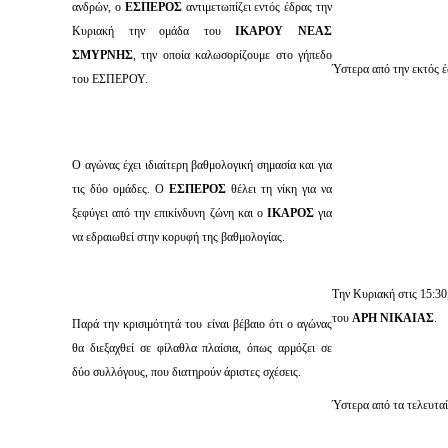
ανδρών, ο
ΕΣΠΕΡΟΣ
αντιμετωπίζει εντός έδρας την
Κυριακή την ομάδα του
ΙΚΑΡΟΥ ΝΕΑΣ
ΣΜΥΡΝΗΣ
, την οποία καλωσορίζουμε στο γήπεδο
Ύστερα από την εκτός έ
του ΕΣΠΕΡΟΥ.
Ο αγώνας έχει ιδιαίτερη βαθμολογική σημασία και για
τις δύο ομάδες. Ο
ΕΣΠΕΡΟΣ
θέλει τη νίκη για να
ξεφύγει από την επικίνδυνη ζώνη και ο
ΙΚΑΡΟΣ
για
να εδραιωθεί στην κορυφή της βαθμολογίας.
Την Κυριακή στις 15:30
του
ΑΡΗ ΝΙΚΑΙΑΣ
.
Παρά την κρισιμότητά του είναι βέβαιο ότι ο αγώνας
θα διεξαχθεί σε φίλαθλα πλαίσια, όπως αρμόζει σε
δύο συλλόγους, που διατηρούν άριστες σχέσεις.
Ύστερα από τα τελευταί