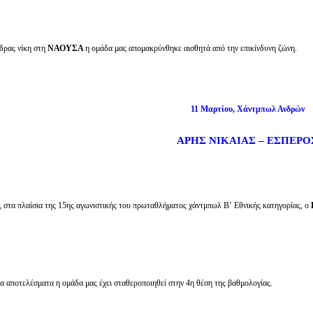
δρας νίκη στη
ΝΑΟΥΣΑ
η ομάδα μας απομακρύνθηκε αισθητά από την επικίνδυνη ζώνη.
11 Μαρτίου, Χάντμπωλ Ανδρών
ΑΡΗΣ ΝΙΚΑΙΑΣ – ΕΣΠΕΡΟ
, στα πλαίσια της 15ης αγωνιστικής του πρωταθλήματος χάντμπωλ Β’ Εθνικής κατηγορίας, ο
α αποτελέσματα η ομάδα μας έχει σταθεροποιηθεί στην 4η θέση της βαθμολογίας.