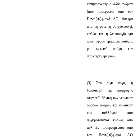
κατηγορία της ομάδας ανδρών
(που προέρχεται από τον
Παντιζιτζιφιακό ΑΟ, ύστερα
από τη φετεινή συγχώνευση),
καθώς και η λειτουργία για
πρώτη φορά τμήματος παίδων,
με φετεινό στόχο την
απόκτηση εμειριών.
(3) Στο πιγκ πογκ, η
διεκδίκηση της προαγωγής
στην Α2′ Εθνική των νεανικών
ομάδων ανδρών και γυναικών
του συλλόγου, που
συγκροτούνται κυρίως από
αθλητές προερχόμενους από
τον Παντζιτζιφιακό ΑΟ