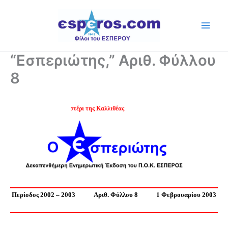
Skip
to
content
“Εσπεριώτης,” Αριθ. Φύλλου
8
Ψηλά το Αστέρι της Καλλιθέας
Περίοδος 2002 – 2003
Αριθ. Φύλλου 8
1 Φεβρουαρίου 2003