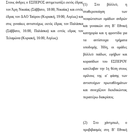
Στους άνδρες ο ΕΣΠΕΡΟΣ αντιμετωπίζει εκτός έδρας
(1) Στο βόλλεϋ, η
τον Άρη Νικαίας (Σάββατο, 18:00, Νικαίας) και εντός
σταθεροποίηση των
έδρας τον ΔΑΟ Ταύρου (Κυριακή, 19:00, Αιγέως) και
νεοφώτιστων ομάδων ανδρών
στις γυναίκες αντιστοίχως εκτός έδρας τον Παλάσκα
και γυναικών στη Β’ Εθνική
(Σάββατο, 16:00, Παλάσκα) και εντός εδρας τον
κατηγορία και η φροντίδα για
Τελαμώνα (Κυριακή, 16:00, Αιγέως).
τα αντίστοιχα τμήματα
υποδομής. Ήδη, οι ομάδες
βόλλεϋ παίδων, εφήβων και
κορασίδων του ΕΣΠΕΡΟΥ
κατέλαβαν την 1η θέση στους
ομίλους της α’ φάσης των
αντιστοίχων πρωταθλημάτων
και συνεχίζουν διεκδικώντας
περαιτέρω διακρίσεις.
(2) Στο χάντμπωλ, ο
προβιβασμός στη Β’ Εθνική