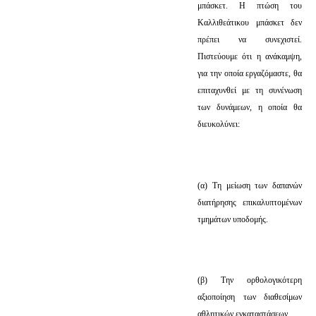
μπάσκετ. Η πτώση του
Καλλιθεάτικου μπάσκετ δεν
πρέπει να συνεχιστεί.
Πιστεύουμε ότι η ανάκαμψη,
για την οποία εργαζόμαστε, θα
επιταχυνθεί με τη συνένωση
των δυνάμεων, η οποία θα
διευκολύνει:
(α) Τη μείωση των δαπανών
διατήρησης επικαλυπτομένων
τμημάτων υποδομής.
(β) Την ορθολογικότερη
αξιοποίηση των διαθεσίμων
αθλητικών εγκαταστάσεων.