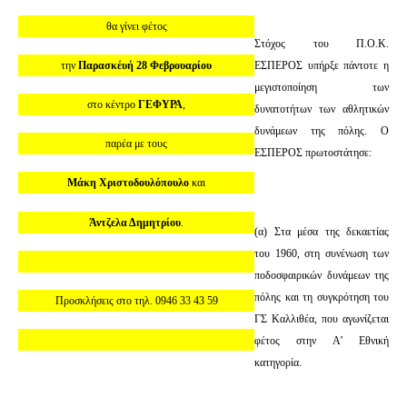
θα γίνει φέτος
Στόχος του Π.Ο.Κ.
την
Παρασκέυή 28 Φεβρουαρίου
ΕΣΠΕΡΟΣ υπήρξε πάντοτε η
μεγιστοποίηση των
στο κέντρο
ΓΕΦΥΡΑ
,
δυνατοτήτων των αθλητικών
δυνάμεων της πόλης. Ο
παρέα με τους
ΕΣΠΕΡΟΣ πρωτοστάτησε:
Μάκη Χριστοδουλόπουλο
και
Άντζελα Δημητρίου
.
(α) Στα μέσα της δεκαετίας
του 1960, στη συνένωση των
ποδοσφαιρικών δυνάμεων της
πόλης και τη συγκρότηση του
Προσκλήσεις στο τηλ. 0946 33 43 59
ΓΣ Καλλιθέα, που αγωνίζεται
φέτος στην Α’ Εθνική
κατηγορία.