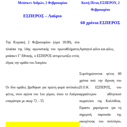
Μπάσκετ Ανδρών, 2 Φεβρουαρίου
Κοπή Πίτας ΕΣΠΕΡΟΥ, 2
Φεβρουαρίου
ΕΣΠΕΡΟΣ – Λαύριο
60 χρόνια ΕΣΠΕΡΟΣ
Την Κυριακή 2 Φεβρουαρίου (ώρα 18:00), στα
πλαίσια της 14ης αγωνιστικής του πρωταθλήματος
Αγαπητοί φίλοι και φίλες,
μπάσκετ Γ’ Εθνικής, ο ΕΣΠΕΡΟΣ αντιμετωπίζει εντός
έδρας την ομάδα του Λαυρίου.
Συμπληρώνονται φέτος 60
χρόνια από την ίδρυση του
Οι δύο ομάδες βρέθηκαν για πρώτη φορά αντίπαλες
Π.Ο.Κ. ΕΣΠΕΡΟΣ, του
φέτος, στον αγώνα του 1ου γύρου, όπου το Λαύριο
αρχαιότερου αθλητικού
επικράτησε με σκορ 72 – 55.
σωματείου της Καλλιθέας.
Είμαστε χαρούμενοι για τη
σημερινή παρουσία της
οικογένειας του συλλόγου,