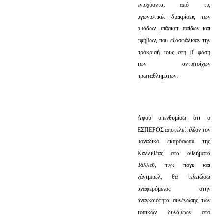
ενισχύονται από τις
αγωνιστικές διακρίσεις των
ομάδων μπάσκετ παίδων και
εφήβων, που εξασφάλισαν την
πρόκρισή τους στη β’ φάση
των αντιστοίχων
πρωταθλημάτων.
Αφού υπενθυμίσω ότι ο
ΕΣΠΕΡΟΣ αποτελεί πλέον τον
μοναδικό εκπρόσωπο της
Καλλιθέας στα αθλήματα
βόλλεϋ, πιγκ πογκ και
χάντμπωλ, θα τελειώσω
αναφερόμενος στην
αναγκαιότητα συνένωσης των
τοπικών δυνάμεων στο