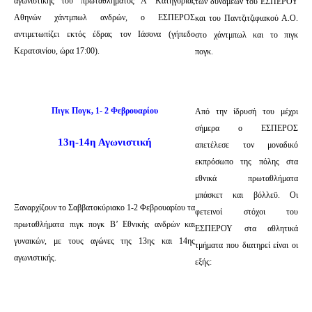
αγωνιστικής του πρωταθλήματος Α’ Κατηγορίας
των δυνάμεων του ΕΣΠΕΡΟΥ
Αθηνών χάντμπωλ ανδρών, ο ΕΣΠΕΡΟΣ
και του Παντζιτζιφιακού Α.Ο.
αντιμετωπίζει εκτός έδρας τον Ιάσονα (γήπεδο
στο χάντμπωλ και το πιγκ
Κερατσινίου, ώρα 17:00).
πογκ.
Πιγκ Πογκ, 1- 2 Φεβρουαρίου
Από την ίδρυσή του μέχρι
σήμερα ο ΕΣΠΕΡΟΣ
13η-14η Αγωνιστική
απετέλεσε τον μοναδικό
εκπρόσωπο της πόλης στα
εθνικά πρωταθλήματα
μπάσκετ και βόλλεϋ. Οι
Ξαναρχίζουν το Σαββατοκύριακο 1-2 Φεβρουαρίου τα
φετεινοί στόχοι του
πρωταθλήματα πιγκ πογκ Β’ Εθνικής ανδρών και
ΕΣΠΕΡΟΥ στα αθλητικά
γυναικών, με τους αγώνες της 13ης και 14ης
τμήματα που διατηρεί είναι οι
αγωνιστικής.
εξής: