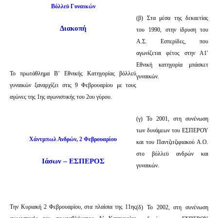
Βόλλεϋ Γυναικών
(β) Στα μέσα της δεκαετίας
Διακοπή
του 1990, στην ίδρυση του
Α.Σ. Εσπερίδες, που
αγωνίζεται φέτος στην Α1′
Εθνική κατηγορία μπάσκετ
Το πρωτάθλημα Β’ Εθνικής Κατηγορίας βόλλεϋ
γυναικών.
γυναικών ξαναρχίζει στις 9 Φεβρουαρίου με τους
αγώνες της 1ης αγωνιστικής του 2ου γύρου.
(γ) Το 2001, στη συνένωση
των δυνάμεων του ΕΣΠΕΡΟΥ
Χάντμπωλ Ανδρών, 2 Φεβρουαρίου
και του Παντζιτζιφιακού Α.Ο.
στο βόλλεϋ ανδρών και
Ιάσων – ΕΣΠΕΡΟΣ
γυναικών.
Την Κυριακή 2 Φεβρουαρίου, στα πλαίσια της 11ης
(δ) Το 2002, στη συνένωση