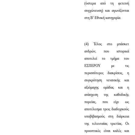
(ύστερα από τη φετεινή
συγχώνευση) και αγωνίζονται
στη Β’ Εθνική κατηγορία.
(4) Τέλος στο μπάσκετ
ανδρών, που ιστορικά
αποτελεί το τμήμα του
ΕΣΠΕΡΟΥ με τις
περισσότερες διακρίσεις, η
συγκρότηση νενανικής και
αξιόμαχης ομάδας και η
ανάσχεση της καθοδικής
πορείας, που είχε ως
αποτέλεσμα τρεις διαδοχικούς
υποβιβασμούς στη διάρκεια
της τελευταίας τριετίας. Οι
προοπτικές είναι καλές και