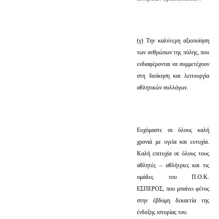
(γ) Την καλύτερη αξιοποίηση
των ανθρώπων της πόλης, που
ενδιαφέρονται να συμμετέχουν
στη διοίκηση και λειτουργία
αθλητικών συλλόγων.
Ευχόμαστε σε όλους καλή
χρονιά με υγεία και ευτυχία.
Καλή επιτυχία σε όλους τους
αθλητές – αθλήτριες και τις
ομάδες του Π.Ο.Κ.
ΕΣΠΕΡΟΣ, που μπαίνει φέτος
στην έβδομη δεκαετία της
ένδοξης ιστορίας του.