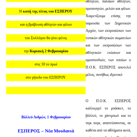
αθλητών, παλαιών αθλητών,
προπονητών, μελών και φίλων.
Η
κοπή της πίτας του ΕΣΠΕΡΟΥ
Χαιρετίζουμε επίσης την
παρουσία των Δημοτικών
και η βράβευση αθλητών και φίλων
Αρχών, των εκπροσώπων των
του Συλλόγου θα γίνει φέτος
τοπικών αθλητικών σωματείων
και των εκπροσώπων των
την
Κυριακή 2 Φεβρουαρίου
αθλητικών ενώσεων και
ομοσπονδιών, των οποίων ο
στις 10 το πρωί
Π.Ο.Κ. ΕΣΠΕΡΟΣ αποτελεί
μέλος, συνήθως ιδρυτικό
στο γήπεδο του ΕΣΠΕΡΟΥ.
Ο Π.Ο.Κ. ΕΣΠΕΡΟΣ
καλλιεργεί το μπάσκετ, το
βόλλεϋ, το χάντμπωλ και το
Βόλλεϋ Ανδρών, 1 Φεβρουαρίου
πιγκ πογκ, αναπτύσσοντας, σε
καθένα από τα αθλήματα αυτά,
ΕΣΠΕΡΟΣ – Νέα Μουδανιά