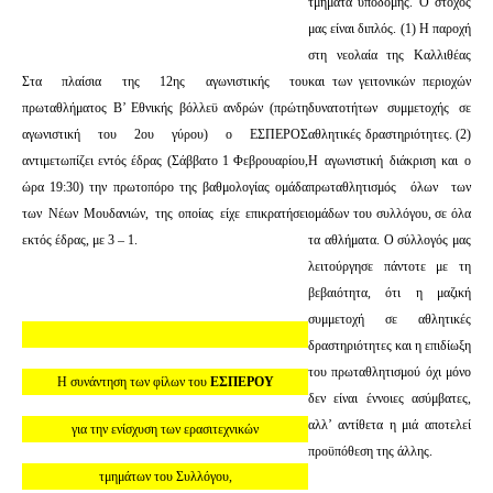
τμήματα υποδομής. Ο στόχος
μας είναι διπλός. (1) Η παροχή
στη νεολαία της Καλλιθέας
Στα πλαίσια της 12ης αγωνιστικής του
και των γειτονικών περιοχών
πρωταθλήματος Β’ Εθνικής βόλλεϋ ανδρών (πρώτη
δυνατοτήτων συμμετοχής σε
αγωνιστική του 2ου γύρου) ο ΕΣΠΕΡΟΣ
αθλητικές δραστηριότητες. (2)
αντιμετωπίζει εντός έδρας (Σάββατο 1 Φεβρουαρίου,
Η αγωνιστική διάκριση και ο
ώρα 19:30) την πρωτοπόρο της βαθμολογίας ομάδα
πρωταθλητισμός όλων των
των Νέων Μουδανιών, της οποίας είχε επικρατήσει
ομάδων του συλλόγου, σε όλα
εκτός έδρας, με 3 – 1.
τα αθλήματα. Ο σύλλογός μας
λειτούργησε πάντοτε με τη
βεβαιότητα, ότι η μαζική
συμμετοχή σε αθλητικές
δραστηριότητες και η επιδίωξη
του πρωταθλητισμού όχι μόνο
Η συνάντηση των φίλων του
ΕΣΠΕΡΟΥ
δεν είναι έννοιες ασύμβατες,
αλλ’ αντίθετα η μιά αποτελεί
για την ενίσχυση των ερασιτεχνικών
προϋπόθεση της άλλης.
τμημάτων του Συλλόγου,