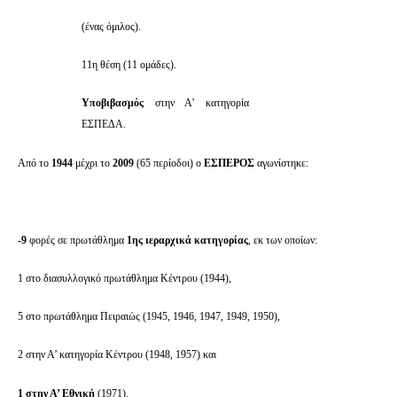
(ένας όμιλος).
11η θέση (11 ομάδες).
Υποβιβασμός
στην Α’ κατηγορία
ΕΣΠΕΔΑ.
Από το
1944
μέχρι το
2009
(65 περίοδοι) ο
ΕΣΠΕΡΟΣ
αγωνίστηκε:
-9
φορές σε πρωτάθλημα
1ης ιεραρχικά κατηγορίας
, εκ των οποίων:
1 στο διασυλλογικό πρωτάθλημα Κέντρου (1944),
5 στο πρωτάθλημα Πειραιώς (1945, 1946, 1947, 1949, 1950),
2 στην Α’ κατηγορία Κέντρου (1948, 1957) και
1 στην Α’ Εθνική
(1971).