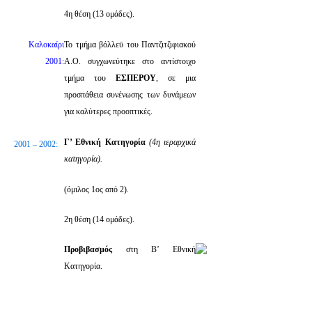
4η θέση (13 ομάδες).
Καλοκαίρι
Το τμήμα βόλλεϋ του Παντζιτζιφιακού
2001:
Α.Ο. συγχωνεύτηκε στο αντίστοιχο
τμήμα του
ΕΣΠΕΡΟΥ
, σε μια
προσπάθεια συνένωσης των δυνάμεων
για καλύτερες προοπτικές.
Γ’ Εθνική Κατηγορία
(4η ιεραρχικά
2001 – 2002:
κατηγορία).
(όμιλος 1ος από 2).
2η θέση (14 ομάδες).
Προβιβασμός
στη Β’ Εθνική
Κατηγορία.