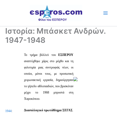
Skip
to
content
Ιστορία: Μπάσκετ Ανδρών.
1947-1948
Το τμήμα βόλλεϋ του
ΕΣΠΕΡΟΥ
αναπτύχθηκε χάρις στο μόχθο και τη
φιλοτιμία μιας συντροφιάς νέων, οι
οποίοι, μόνοι τους, με προσωπική
χειρωνακτική εργασία, δημιούργησαν
το γήπεδο αθλοπαιδιών, που βρισκόταν
μέχρι το 1968 μπροστά στη
Χαροκόπειο.
Διασυλλογικό πρωτάθλημα ΣΕΓΑΣ
.
1944
: