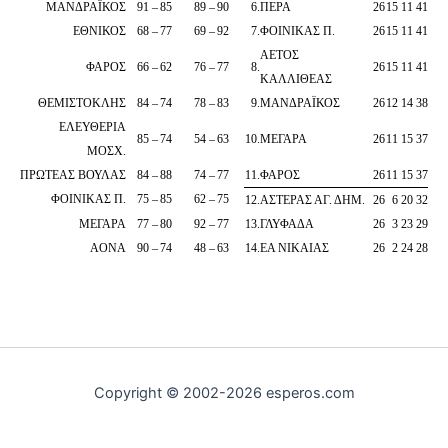
ΜΑΝΔΡΑΪΚΟΣ
91
–
85
89
–
90
6
.
ΠΕΡΑ
26
15
11
41
ΕΘΝΙΚΟΣ
68
–
77
69
–
92
7
.
ΦΟΙΝΙΚΑΣ Π.
26
15
11
41
ΑΕΤΟΣ
ΦΑΡΟΣ
66
–
62
76
–
77
8
.
26
15
11
41
ΚΑΛΛΙΘΕΑΣ
ΘΕΜΙΣΤΟΚΛΗΣ
84
–
74
78
–
83
9
.
ΜΑΝΔΡΑΪΚΟΣ
26
12
14
38
ΕΛΕΥΘΕΡΙΑ
85
–
74
54
–
63
10
.
ΜΕΓΑΡΑ
26
11
15
37
ΜΟΣΧ.
ΠΡΩΤΕΑΣ ΒΟΥΛΑΣ
84
–
88
74
–
77
11
.
ΦΑΡΟΣ
26
11
15
37
ΦΟΙΝΙΚΑΣ Π.
75
–
85
62
–
75
12
.
ΑΣΤΕΡΑΣ ΑΓ. ΔΗΜ.
26
6
20
32
ΜΕΓΑΡΑ
77
–
80
92
–
77
13
.
ΓΛΥΦΑΔΑ
26
3
23
29
ΑΟΝΑ
90
–
74
48
–
63
14
.
ΕΑ ΝΙΚΑΙΑΣ
26
2
24
28
Copyright © 2002-2026 esperos.com