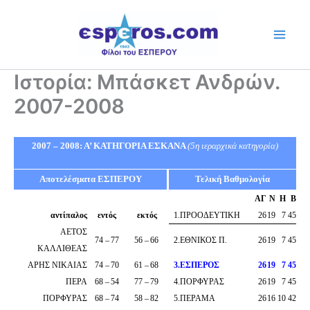
Skip
to
content
Ιστορία: Μπάσκετ Ανδρών.
2007-2008
2007 – 2008: A’ ΚΑΤΗΓΟΡΙΑ ΕΣΚΑΝΑ
(5η ιεραρχικά κατηγορία)
Αποτελέσματα ΕΣΠΕΡΟΥ
Τελική Βαθμολογία
ΑΓ
Ν
Η
Β
αντίπαλος
εντός
εκτός
1
.
ΠΡΟΟΔΕΥΤΙΚΗ
26
19
7
45
ΑΕΤΟΣ
74
–
77
56
–
66
2
.
ΕΘΝΙΚΟΣ Π.
26
19
7
45
ΚΑΛΛΙΘΕΑΣ
ΑΡΗΣ ΝΙΚΑΙΑΣ
74
–
70
61
–
68
3
.
ΕΣΠΕΡΟΣ
26
19
7
45
ΠΕΡΑ
68
–
54
77
–
79
4
.
ΠΟΡΦΥΡΑΣ
26
19
7
45
ΠΟΡΦΥΡΑΣ
68
–
74
58
–
82
5
.
ΠΕΡΑΜΑ
26
16
10
42