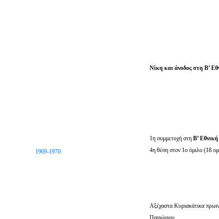
Νίκη και άνοδος στη Β’ Εθ
1η συμμετοχή στη
Β’ Εθνικ
4η θέση στον 1ο όμιλο (18 ομ
1969-1970:
Αξέχαστα Κυριακάτικα πρωιν
Πανιώνιου.