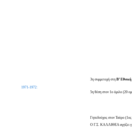
3η συμμετοχή στη
Β’ Εθνικ
1971-1972:
5η θέση στον 1ο όμιλο (20 ομ
Γηπεδούχος στον Ταύρο (1ος 
Ο Γ.Σ. ΚΑΛΛΙΘΕΑ αγγίζει γι