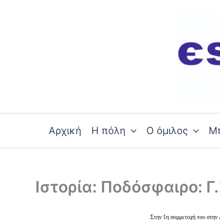
Skip
to
content
Αρχική
Η πόλη
Ο όμιλος
Μ
Ιστορία: Ποδόσφαιρο: Γ
Στην 1η συμμετοχή του στην