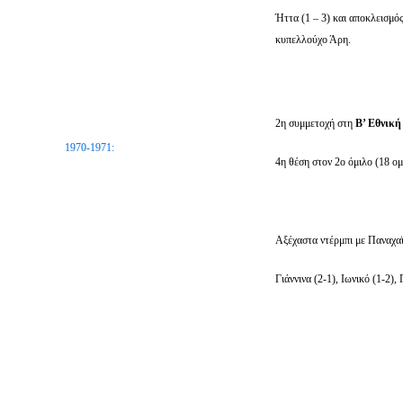
Ήττα (1 – 3) και αποκλεισμός
κυπελλούχο Άρη.
2η συμμετοχή στη
Β’ Εθνικ
1970-1971:
4η θέση στον 2ο όμιλο (18 ομ
Αξέχαστα ντέρμπι με Παναχαϊ
Γιάννινα (2-1), Ιωνικό (1-2),