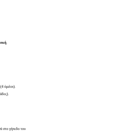
νική
.
ή
(4 όμιλοι).
άδες).
ά στο γήπεδο του