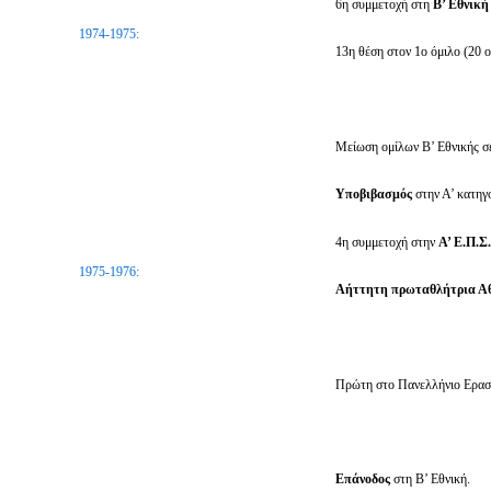
6η συμμετοχή στη
Β’ Εθνικ
1974-1975:
13η θέση στον 1ο όμιλο (20 ο
Mείωση ομίλων Β’ Εθνικής σ
Υποβιβασμός
στην Α’ κατηγ
4η συμμετοχή στην
Α’ Ε.Π.Σ
1975-1976:
Αήττητη πρωταθλήτρια Α
Πρώτη στο Πανελλήνιο Ερασ
Επάνοδος
στη Β’ Εθνική.