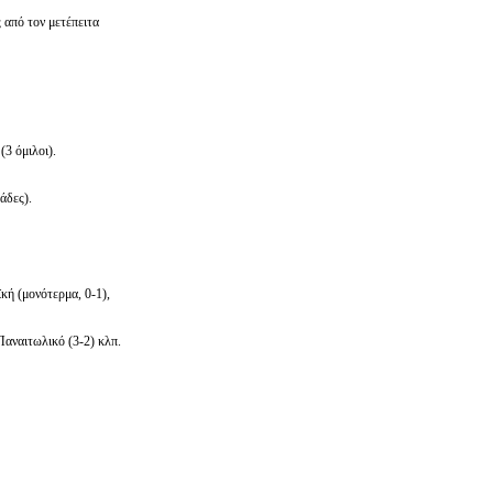
 από τον μετέπειτα
ή
(3 όμιλοι).
άδες).
κή (μονότερμα, 0-1),
 Παναιτωλικό (3-2) κλπ.