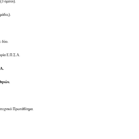
ή
(3 όμιλοι).
μάδες).
ε δύο.
ορία Ε.Π.Σ.Α.
.Α.
θηνών.
ιτεχνικό Πρωτάθλημα.