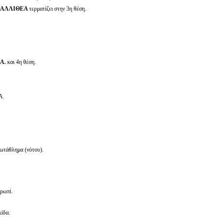
 ΚΑΛΛΙΘΕΑ
τερματίζει στην 3η θέση.
.Α.
και 4η θέση.
Α.
ωτάθλημα (νότου).
ρωπί.
ίδα.