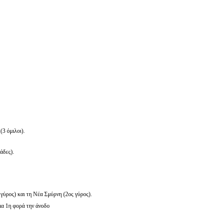
ή
(3 όμιλοι).
άδες).
γύρος) και τη Νέα Σμύρνη (2ος γύρος).
α 1η φορά την άνοδο