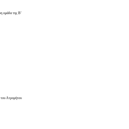
ρη ομάδα της Β’
 του Ατρομήτου