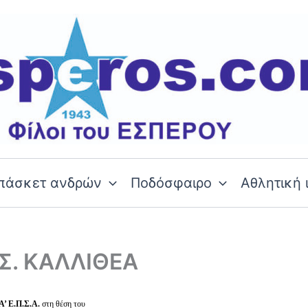
πάσκετ ανδρών
Ποδόσφαιρο
Αθλητική 
.Σ. ΚΑΛΛΙΘΕΑ
Α’ Ε.Π.Σ.Α.
στη θέση του