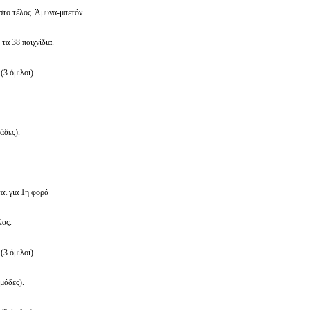
 στο τέλος. Άμυνα-μπετόν.
τα 38 παιχνίδια.
ή
(3 όμιλοι).
άδες).
ι για 1η φορά
έας.
ή
(3 όμιλοι).
μάδες).