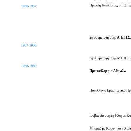
Ηρακλή Καλλιθέας, ο
Γ.Σ.
1966-1967:
2η συμμετοχή στην
Α’ Ε.Π.Σ
1967-1968:
3η συμμετοχή στην Α’ Ε.Π.Σ.
1968-1969:
Πρωταθλήτρια Αθηνών.
Πανελλήνιο Ερασιτεχνικό Πρ
Ισοβαθμία στη 2η θέση με Κο
Μπαράζ με Κορωπί στη Χαλκ