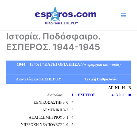
Skip
to
content
Ιστορία. Ποδόσφαιρο.
ΕΣΠΕΡΟΣ. 1944-1945
1944 – 1945: Γ’ ΚΑΤΗΓΟΡΙΑ ΕΠΣΑ
(3η ιεραρχικά κατηγορία)
Αποτελέσματα ΕΣΠΕΡΟΥ
Τελική Βαθμολογία
ΑΓ
Ν
Ι
Η
Β
Αντίπαλος
1
.
ΕΣΠΕΡΟΣ
4
3
0
1
10
ΕΘΝΙΚΟΣ ΑΣΤΗΡ
3
–
0
2
.
ΑΡΜΕΝΙΚΗ
0
–
2
3
.
ΑΕ ΑΓ. ΔΗΜΗΤΡΙΟΥ
5
–
1
4
.
ΥΠΕΡΟΧΗ ΝΕΑΠΟΛΕΩΣ
2
–
0
5
.