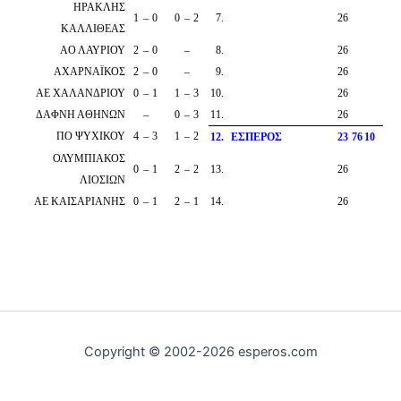
ΗΡΑΚΛΗΣ
1
–
0
0
–
2
7
.
26
ΚΑΛΛΙΘΕΑΣ
ΑΟ ΛΑΥΡΙΟΥ
2
–
0
–
8
.
26
ΑΧΑΡΝΑΪΚΟΣ
2
–
0
–
9
.
26
ΑΕ ΧΑΛΑΝΔΡΙΟΥ
0
–
1
1
–
3
10
.
26
ΔΑΦΝΗ ΑΘΗΝΩΝ
–
0
–
3
11
.
26
ΠΟ ΨΥΧΙΚΟΥ
4
–
3
1
–
2
12
.
ΕΣΠΕΡΟΣ
23
7
6
10
ΟΛΥΜΠΙΑΚΟΣ
0
–
1
2
–
2
13
.
26
ΛΙΟΣΙΩΝ
ΑΕ ΚΑΙΣΑΡΙΑΝΗΣ
0
–
1
2
–
1
14
.
26
Copyright © 2002-2026 esperos.com