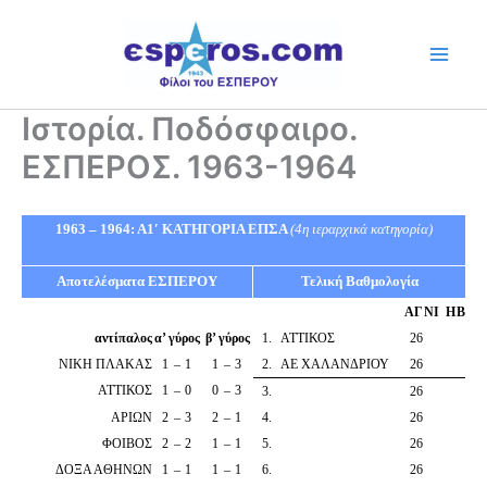
Skip
to
content
Ιστορία. Ποδόσφαιρο.
ΕΣΠΕΡΟΣ. 1963-1964
1963 – 1964: Α1′ ΚΑΤΗΓΟΡΙΑ ΕΠΣΑ
(4η ιεραρχικά κατηγορία)
Αποτελέσματα ΕΣΠΕΡΟΥ
Τελική Βαθμολογία
ΑΓ
Ν
Ι
Η
Β
αντίπαλος
α’ γύρος
β’ γύρος
1
.
ΑΤΤΙΚΟΣ
26
ΝΙΚΗ ΠΛΑΚΑΣ
1
–
1
1
–
3
2
.
ΑΕ ΧΑΛΑΝΔΡΙΟΥ
26
ΑΤΤΙΚΟΣ
1
–
0
0
–
3
3
.
26
ΑΡΙΩΝ
2
–
3
2
–
1
4
.
26
ΦΟΙΒΟΣ
2
–
2
1
–
1
5
.
26
ΔΟΞΑ ΑΘΗΝΩΝ
1
–
1
1
–
1
6
.
26