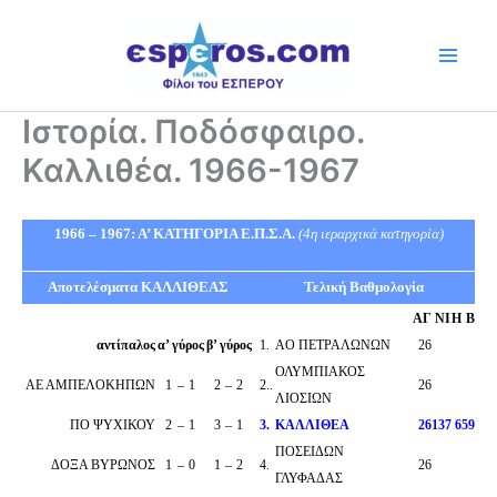
Skip
to
content
Ιστορία. Ποδόσφαιρο.
Καλλιθέα. 1966-1967
1966 – 1967: Α’ ΚΑΤΗΓΟΡΙΑ Ε.Π.Σ.Α.
(4η ιεραρχικά κατηγορία)
Αποτελέσματα ΚΑΛΛΙΘΕΑΣ
Τελική Βαθμολογία
ΑΓ
Ν
Ι
Η
Β
αντίπαλος
α’ γύρος
β’ γύρος
1
.
ΑΟ ΠΕΤΡΑΛΩΝΩΝ
26
ΟΛΥΜΠΙΑΚΟΣ
ΑΕ ΑΜΠΕΛΟΚΗΠΩΝ
1
–
1
2
–
2
2
..
26
ΛΙΟΣΙΩΝ
ΠΟ ΨΥΧΙΚΟΥ
2
–
1
3
–
1
3
.
ΚΑΛΛΙΘΕΑ
26
13
7
6
59
ΠΟΣΕΙΔΩΝ
ΔΟΞΑ ΒΥΡΩΝΟΣ
1
–
0
1
–
2
4
.
26
ΓΛΥΦΑΔΑΣ