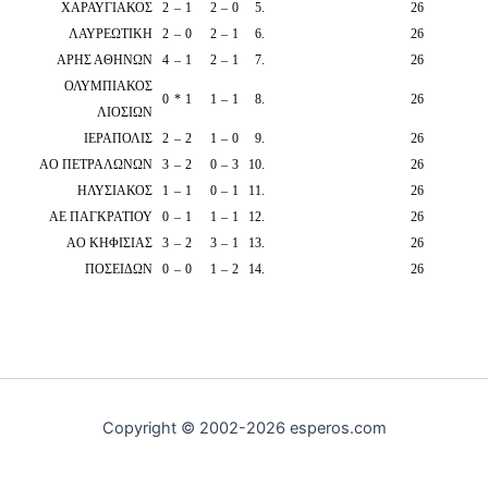
ΧΑΡΑΥΓΙΑΚΟΣ
2
–
1
2
–
0
5
.
26
ΛΑΥΡΕΩΤΙΚΗ
2
–
0
2
–
1
6
.
26
ΑΡΗΣ ΑΘΗΝΩΝ
4
–
1
2
–
1
7
.
26
ΟΛΥΜΠΙΑΚΟΣ
0
*
1
1
–
1
8
.
26
ΛΙΟΣΙΩΝ
ΙΕΡΑΠΟΛΙΣ
2
–
2
1
–
0
9
.
26
ΑΟ ΠΕΤΡΑΛΩΝΩΝ
3
–
2
0
–
3
10
.
26
ΗΛΥΣΙΑΚΟΣ
1
–
1
0
–
1
11
.
26
ΑΕ ΠΑΓΚΡΑΤΙΟΥ
0
–
1
1
–
1
12
.
26
ΑΟ ΚΗΦΙΣΙΑΣ
3
–
2
3
–
1
13
.
26
ΠΟΣΕΙΔΩΝ
0
–
0
1
–
2
14
.
26
Copyright © 2002-2026 esperos.com