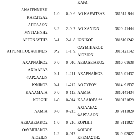
ΚΑΡΔ.
ΑΝΑΓΕΝΝΗΣΗ
1
–
0
0
–
0
6
.
ΑO ΚΑΡΔΙΤΣΑΣ
38
15
14
9
44
ΚΑΡΔΙΤΣΑΣ
ΑΠΟΛΛΩΝ
3
–
2
2
–
0
7
.
ΑO ΧΑΝΙΩΝ
38
20
4
14
44
ΜΥΤΙΛΗΝΗΣ
ΑΡΓΟΝΑΥΤΗΣ
3
–
1
2
–
1
8
.
ΙΩΝΙΚΟΣ
38
16
10
12
42
ΟΛΥΜΠΙΑΚΟΣ
ΑΤΡΟΜΗΤΟΣ ΑΘΗΝΩΝ
0
*
2
1
–
1
9
.
38
15
12
11
42
ΛΙΟΣΙΩΝ
ΑΧΑΡΝΑΪΚΟΣ
0
–
0
0
–
0
10
.
ΛΕΒΑΔΕΙΑΚΌΣ
38
16
6
16
38
ΑΧΙΛΛΕΑΣ
0
–
1
1
–
2
11
.
ΑΧΑΡΝΑΪΚΟΣ
38
15
9
14
37
ΦΑΡΣΑΛΩΝ
ΙΩΝΙΚΟΣ
0
–
1
1
–
2
12
.
ΑO ΣΥΡΟΥ
38
14
9
15
37
ΚΑΛΑΜΑΤΑ
0
–
0
0
–
1
13
.
ΛΑΜΙΑ
38
10
14
14
34
ΚΟΡΩΠΙ
1
–
0
0
–
0
14
.
ΚΑΛΛΙΘΕΑ **
38
10
12
16
29
ΑΧΙΛΛΕΑΣ
ΛΑΜΙΑ
0
–
0
0
–
2
15
.
38
9
11
18
29
ΦΑΡΣΑΛΩΝ
ΛΕΒΑΔΕΙΑΚΌΣ
1
–
0
0
–
2
16
.
ΚΟΡΩΠΙ
38
8
11
19
27
ΟΛΥΜΠΙΑΚΟΣ
ΦΟΙΒΟΣ
1
–
2
0
–
0
17
.
38
9
9
20
27
ΛΙΟΣΙΩΝ
ΚΡΕΜΑΣΤΗΣ