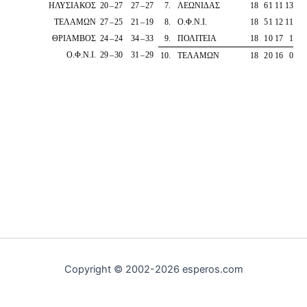
ΗΛΥΣΙΑΚΟΣ
20
–
27
27
–
27
7
.
ΛΕΩΝΙΔΑΣ
18
6
1
11
13
ΤΕΛΑΜΩΝ
27
–
25
21
–
19
8
.
Ο.Φ.Ν.Ι.
18
5
1
12
11
ΘΡΙΑΜΒΟΣ
24
–
24
34
–
33
9
.
ΠΟΛΙΤΕΙΑ
18
1
0
17
1
Ο.Φ.Ν.Ι.
29
–
30
31
–
29
10
.
ΤΕΛΑΜΩΝ
18
2
0
16
0
Copyright © 2002-2026 esperos.com