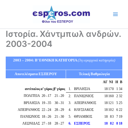
Skip
to
content
Ιστορία. Χάντμπωλ ανδρών.
2003-2004
2003 – 2004: Β’ ΕΘΝΙΚΗ ΚΑΤΗΓΟΡΙΑ
(3η ιεραρχικά κατηγορία)
Αποτελέσματα ΕΣΠΕΡΟΥ
Τελική Βαθμολογία
ΑΓ
Ν
Ι
Η
Β
αντίπαλος
α’ γύρος
β’ γύρος
1
.
ΒΡΙΛΗΣΙΑ
18
17
0
1
34
ΠΟΛΙΤΕΙΑ
20
–
17
21
–
20
2
.
ΠΑΝΙΩΝΙΟΣ
18
16
0
2
32
ΒΡΙΛΗΣΙΑ
19
–
35
30
–
31
3
.
ΑΠΕΙΡΑΝΘΟΣ
18
12
1
5
25
ΑΠΕΙΡΑΝΘΟΣ
22
–
24
28
–
29
4
.
ΗΛΥΣΙΑΚΟΣ
18
10
2
6
22
ΠΑΝΙΩΝΙΟΣ
18
–
26
21
–
30
5
.
ΘΡΙΑΜΒΟΣ
18
8
3
7
19
ΛΕΩΝΙΔΑΣ
27
–
18
28
–
27
6
.
ΕΣΠΕΡΟΣ
18
8
2
8
18