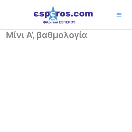
Skip
to
content
Μίνι Α’, βαθμολογία