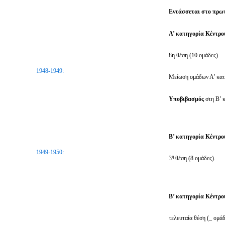
Εντάσσεται στο πρω
Α’ κατηγορία Κέντρο
8η θέση (10 ομάδες).
1948-1949:
Μείωση ομάδων Α’ κατη
Υποβιβασμός
στη Β’ 
Β’ κατηγορία Κέντρ
1949-1950:
η
3
θέση (8 ομάδες).
Β’ κατηγορία Κέντρο
τελευταία θέση (_ ομάδ