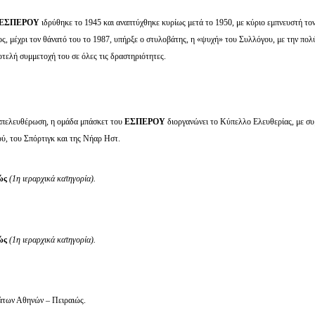
ΕΣΠΕΡΟΥ
ιδρύθηκε το 1945 και αναπτύχθηκε κυρίως μετά το 1950, με κύριο εμπνευστή το
ίος, μέχρι τον θάνατό του το 1987, υπήρξε ο στυλοβάτης, η «ψυχή» του Συλλόγου, με την πο
ιοτελή συμμετοχή του σε όλες τις δραστηριότητες.
απελευθέρωση, η ομάδα μπάσκετ του
ΕΣΠΕΡΟΥ
διοργανώνει το Κύπελλο Ελευθερίας, με συ
ύ, του Σπόρτιγκ και της Νήαρ Ηστ.
ώς
(1η ιεραρχικά κατηγορία).
ώς
(1η ιεραρχικά κατηγορία).
των Αθηνών – Πειραιώς.