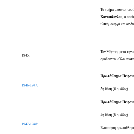
Το τμήμα μπάσκετ του
Κοντούζογλου
, ο οπο
υλική, ενεργό και ανιδ
Τον Μάρτιο, μετά την 
1945:
ομάδων του Ολυμπιακο
Πρωτάθλημα Πειραι
1946-1947:
5η θέση (6 ομάδες).
Πρωτάθλημα Πειραι
4η θέση (8 ομάδες).
1947-1948:
Ενοποίηση πρωταθλημά