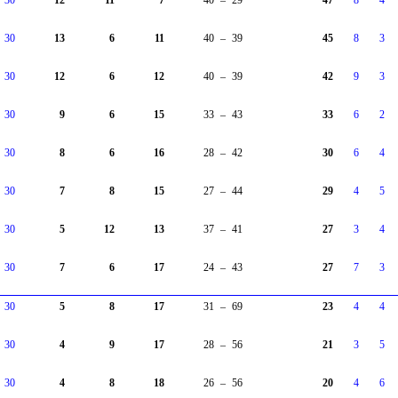
30
12
11
7
40
–
29
47
8
4
30
13
6
11
40
–
39
45
8
3
30
12
6
12
40
–
39
42
9
3
30
9
6
15
33
–
43
33
6
2
30
8
6
16
28
–
42
30
6
4
30
7
8
15
27
–
44
29
4
5
30
5
12
13
37
–
41
27
3
4
30
7
6
17
24
–
43
27
7
3
30
5
8
17
31
–
69
23
4
4
30
4
9
17
28
–
56
21
3
5
30
4
8
18
26
–
56
20
4
6