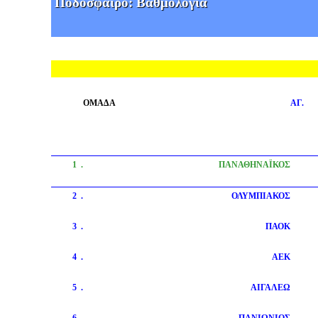
Ποδοσφαιρο: Βαθμολογία
ΟΜΑΔΑ
ΑΓ.
1
.
ΠΑΝΑΘΗΝΑΪΚΟΣ
2
.
ΟΛΥΜΠΙΑΚΟΣ
3
.
ΠΑΟΚ
4
.
ΑΕΚ
5
.
ΑΙΓΑΛΕΩ