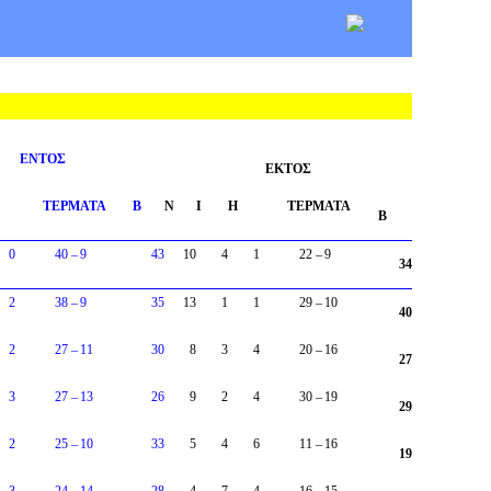
ΕΝΤΟΣ
ΕΚΤΟΣ
ΤΕΡΜΑΤΑ
Β
Ν
I
Η
ΤΕΡΜΑΤΑ
Β
0
40
–
9
43
10
4
1
22
–
9
34
2
38
–
9
35
13
1
1
29
–
10
40
2
27
–
11
30
8
3
4
20
–
16
27
3
27
–
13
26
9
2
4
30
–
19
29
2
25
–
10
33
5
4
6
11
–
16
19