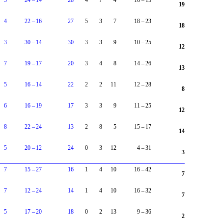
3
24
–
14
28
4
7
4
16
–
15
19
4
22
–
16
27
5
3
7
18
–
23
18
3
30
–
14
30
3
3
9
10
–
25
12
7
19
–
17
20
3
4
8
14
–
26
13
5
16
–
14
22
2
2
11
12
–
28
8
6
16
–
19
17
3
3
9
11
–
25
12
8
22
–
24
13
2
8
5
15
–
17
14
5
20
–
12
24
0
3
12
4
–
31
3
7
15
–
27
16
1
4
10
16
–
42
7
7
12
–
24
14
1
4
10
16
–
32
7
5
17
–
20
18
0
2
13
9
–
36
2