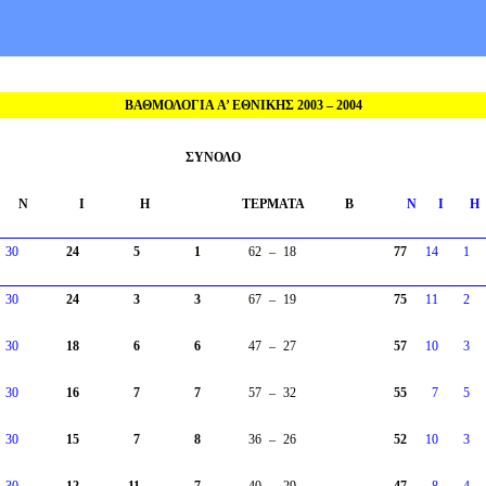
ΒΑΘΜΟΛΟΓΙΑ A’ ΕΘΝΙΚΗΣ 2003 – 2004
ΣΥΝΟΛΟ
Ν
I
Η
ΤΕΡΜΑΤΑ
Β
Ν
I
Η
30
24
5
1
62
–
18
77
14
1
30
24
3
3
67
–
19
75
11
2
30
18
6
6
47
–
27
57
10
3
30
16
7
7
57
–
32
55
7
5
30
15
7
8
36
–
26
52
10
3