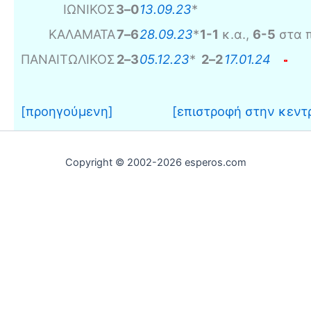
ΙΩΝΙΚΟΣ
3
–
0
13.09.23
*
ΚΑΛΑΜΑΤΑ
7
–
6
28.09.23
*
1-1
κ.α.,
6-5
στα π
ΠΑΝΑΙΤΩΛΙΚΟΣ
2
–
3
05.12.23
*
2
–
2
17.01.24
[προηγούμενη]
[επιστροφή στην κεντρ
Copyright © 2002-2026 esperos.com