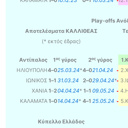
ΚΑΛΑΜΑΤΑ
1
–
0
10.12.23
0
–
1
10.03.24
*
12
.
Play-offs Ανό
Αποτελέσματα ΚΑΛΛΙΘΕΑΣ
Τε
(* εκτός έδρας)
ος
ος
Αντίπαλος
1
γύρος
2
γύρος
1
.
ΗΛΙΟΥΠΟΛΗ
4
–
0
25.03.24
*
4
–
0
21.04.24
2
.
ΙΩΝΙΚΟΣ
1
–
1
31.03.24
2
–
0
29.04.24
*
3
.
ΧΑΝΙΑ
1
–
2
04.04.24
*
1
–
1
09.05.24
4
.
ΚΑΛΑΜΑΤΑ
1
–
0
14.04.24
*
4
–
1
25.05.24
5
.
Κύπελλο Ελλάδος