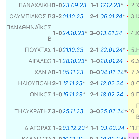
ΠΑΝΑΧΑΪΚΗ
0
–
0
23.09.23
1
–
1
17.12.23
*
2
.
ΟΛΥΜΠΙΑΚΟΣ Β
3
–
2
01.10.23
2
–
1
06.01.24
*
3
.
ΠΑΝΑΘΗΝΑΪΚΟΣ
1
–
0
24.10.23
*
3
–
0
13.01.24
4
.
Β
ΓΙΟΥΧΤΑΣ
1
–
0
21.10.23
2
–
1
22.01.24
*
5
.
ΑΙΓΑΛΕΩ
1
–
1
2
8
.10.23
*
1
–
0
28.01.24
6
.
ΧΑΝΙΑ
0
–
1
05.11.23
0
–
0
04.02.24
*
7
.
ΗΛΙΟΥΠΟΛΗ
2
–
1
12.11.23
*
2
–
1
12.02.24
8
.
ΙΩΝΙΚΟΣ
1
–
0
19.11.23
*
2
–
1
18.02.24
9
.
ΤΗΛΥΚΡΑΤΗΣ
3
–
0
25.11.23
3
–
0
25.02.24
*
10
.
ΔΙΑΓΟΡΑΣ
1
–
2
03.12.23
*
1
–
1
03.03.24
11
.