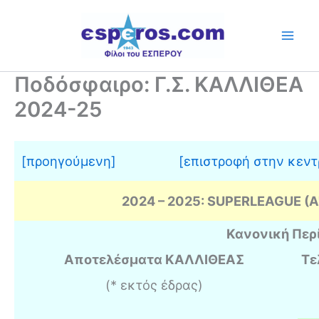
Skip
to
content
Ποδόσφαιρο: Γ.Σ. ΚΑΛΛΙΘΕΑ
2024-25
[προηγούμενη]
[επιστροφή στην κεντ
2024 – 2025: SUPERLEAGUE (A
Κανονική Περ
Αποτελέσματα ΚΑΛΛΙΘΕΑΣ
Τε
(* εκτός έδρας)