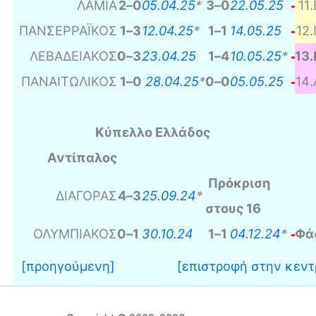
ΛΑΜΙΑ
2
–
0
05.04.25
*
3
–
0
22.05.25
11
.
ΠΑΝΣΕΡΡΑΪΚΟΣ
1
–
3
12.04.25
*
1
–
1
14.05.25
12
.
ΛΕΒΑΔΕΙΑΚΟΣ
0
–
3
23.04.25
1
–
4
10.05.25
*
13
.
ΠΑΝΑΙΤΩΛΙΚΟΣ
1
–
0
28.04.25
*
0
–
0
05.05.25
14
.
Κύπελλο Ελλάδος
Αντίπαλος
Πρόκριση
ΔΙΑΓΟΡΑΣ
4
–
3
25.09.24
*
στους 16
ΟΛΥΜΠΙΑΚΟΣ
0
–
1
30.10.24
1
–
1
04.12.24
*
Φά
[προηγούμενη]
[επιστροφή στην κεντ