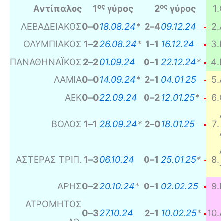
ος
ος
Αντίπαλος
1
γύρος
2
γύρος
1
.
ΛΕΒΑΔΕΙΑΚΟΣ
0
–
0
18.08.24
*
2
–
4
09.12.24
2
.
ΟΛΥΜΠΙΑΚΟΣ
1
–
2
26.08.24
*
1
–
1
16.12.24
3
.
ΠΑΝΑΘΗΝΑΪΚΟΣ
2
–
2
01.09.24
0
–
1
22.12.24
*
4
.
ΛΑΜΙΑ
0
–
0
14.09.24
*
2
–
1
04.01.25
5
.
ΑΕΚ
0
–
0
22.09.24
0
–
2
12.01.25
*
6
.
ΒΟΛΟΣ
1
–
1
28.09.24
*
2
–
0
18.01.25
7
.
ΑΣΤΕΡΑΣ ΤΡΙΠ.
1
–
3
06.10.24
0
–
1
25.01.25
*
8
.
ΑΡΗΣ
0
–
2
20.10.24
*
0
–
1
02.02.25
9
.
ΑΤΡΟΜΗΤΟΣ
0
–
3
27.10.24
2
–
1
10.02.25
*
10
.