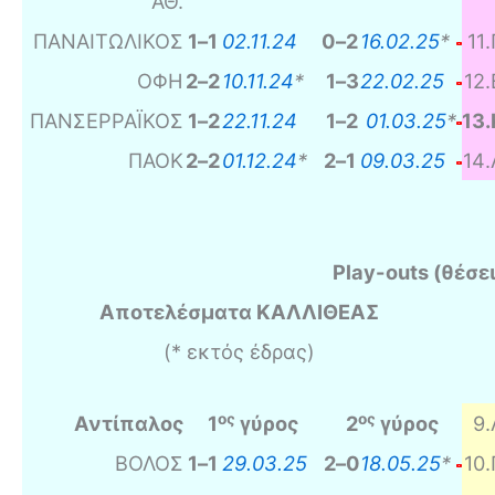
ΑΘ.
ΠΑΝΑΙΤΩΛΙΚΟΣ
1
–
1
02.11.24
0
–
2
16.02.25
*
11
.
ΟΦΗ
2
–
2
10.11.24
*
1
–
3
22.02.25
12
.
ΠΑΝΣΕΡΡΑΪΚΟΣ
1
–
2
22.11.24
1
–
2
01.03.25
*
13
.
ΠΑΟΚ
2
–
2
01.12.24
*
2
–
1
09.03.25
14
.
Play-outs (
θέσει
Αποτελέσματα ΚΑΛΛΙΘΕΑΣ
(* εκτός έδρας)
ος
ος
Αντίπαλος
1
γύρος
2
γύρος
9
.
ΒΟΛΟΣ
1
–
1
29.03.25
2
–
0
18.05.25
*
10
.