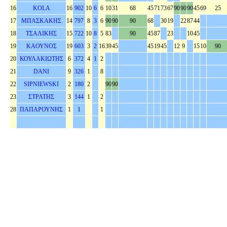
16
KOLA
16
902
10
6
6
10
31
68
45
71
73
67
90
90
90
45
69
25
17
ΜΠΑΣΚΑΚΗΣ
14
797
8
3
6
90
90
90
68
30
19
22
87
44
18
ΤΣΑΛΙΚΗΣ
15
722
10
8
5
83
90
45
87
23
10
45
19
ΚΑΟΥΝΟΣ
19
603
3
2
16
39
45
45
19
45
12
9
15
10
90
20
ΚΟΥΛΑΚΙΩΤΗΣ
6
372
4
1
2
21
DANI
9
326
1
8
22
SIPNIEWSKI
2
180
2
90
90
23
ΣΤΡΑΤΗΣ
3
144
1
2
28
ΠΑΠΑΡΟΥΝΗΣ
1
1
1