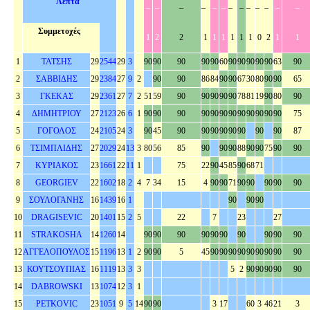
Λεπτά
–
–
–
–
–
–
–
–
–
–
–
–
–
Συμμετοχές
1
2
2
1
1
1
1
1
1
0
2
1
1
1
ΤΑΤΣΗΣ
29
2544
29
3
90
90
90
90
90
60
90
90
90
90
90
63
90
2
ΣΑΒΒΙΔΗΣ
29
2384
27
9
2
90
90
86
84
90
90
67
30
80
90
90
65
3
ΓΚΕΚΑΣ
29
2361
27
7
2
51
59
90
90
90
90
90
78
81
19
90
80
90
4
ΔΗΜΗΤΡΙΟΥ
27
2123
26
6
1
90
90
90
90
90
90
90
90
90
90
90
90
75
5
ΓΟΓΟΛΟΣ
24
2105
24
3
90
45
90
90
90
90
90
90
90
90
87
6
ΤΣΙΜΠΛΙΔΗΣ
27
2029
24
13
3
80
56
85
90
90
90
88
90
90
75
90
90
7
ΚΥΡΙΑΚΟΣ
23
1661
22
11
1
75
22
90
45
85
90
68
71
8
GEORGIEV
22
1602
18
2
4
7
34
15
4
90
90
71
90
90
90
90
90
9
ΣΟΥΛΟΓΑΝΗΣ
16
1439
16
1
90
90
90
10
DRAGISEVIC
20
1401
15
2
5
22
7
23
27
11
STRAKOSHA
14
1260
14
90
90
90
90
90
90
90
90
90
90
12
ΑΓΓΕΛΟΠΟΥΛΟΣ
15
1196
13
1
2
90
90
5
45
90
90
90
90
90
90
90
90
90
13
ΚΟΥΤΣΟΥΠΙΑΣ
16
1119
13
3
3
5
2
90
90
90
90
90
14
DABROWSKI
13
1074
12
3
1
15
PETKOVIC
23
1051
9
5
14
90
90
3
17
60
3
46
21
3