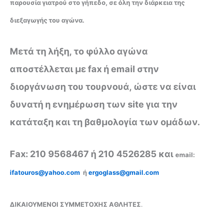
παρουσία γιατρού στο γήπεδο, σε όλη την διάρκεια της
διεξαγωγής του αγώνα.
Μετά τη λήξη, το φύλλο αγώνα
αποστέλλεται με
fax
ή
email
στην
διοργάνωση του τουρνουά, ώστε να είναι
δυνατή η ενημέρωση των
site
για την
κατάταξη και τη βαθμολογία των ομάδων.
Fax
: 210 9568467 ή 210 4526285 και
email
:
ifatouros@yahoo.com
ή
ergoglass@gmail.com
ΔΙΚΑΙΟΥΜΕΝΟΙ ΣΥΜΜΕΤΟΧΗΣ ΑΘΛΗΤΕΣ
.