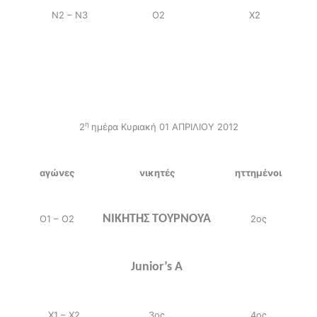
Ν2 – Ν3
Ο2
Χ2
η
2
ημέρα Κυριακή 01 ΑΠΡΙΛΙΟΥ 2012
αγώνες
νικητές
ηττημένοι
ΝΙΚΗΤΗΣ ΤΟΥΡΝΟΥΑ
Ο1 – Ο2
2ος
Junior’s A
Χ1 – Χ2
3ος
4ος