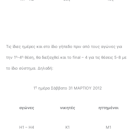
Τις ίδιες ημέρες και στο ίδιο γήπεδο πριν από τους αγώνες για
η
η
την 1
-4
θέση, θα διεξαχθεί και το final – 4 για τις θέσεις 5-8 με
το ίδιο σύστημα. Δηλαδή:
η
1
ημέρα Σάββατο 31 ΜΑΡΤΙΟΥ 2012
αγώνες
νικητές
ηττημένοι
Η1 – Η4
Κ1
Μ1