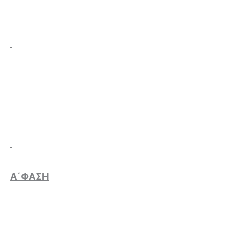
Α΄ΦΑΣH