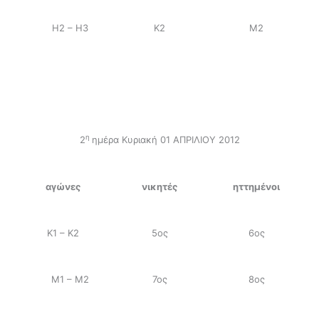
Η2 – Η3
Κ2
Μ2
η
2
ημέρα Κυριακή 01 ΑΠΡΙΛΙΟΥ 2012
αγώνες
νικητές
ηττημένοι
Κ1 – Κ2
5ος
6ος
Μ1 – Μ2
7ος
8ος