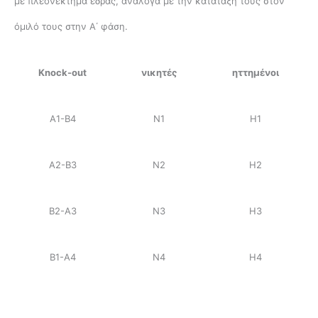
με πλεονέκτημα έδρας, ανάλογα με την κατάταξή τους στον
όμιλό τους στην Α΄ φάση.
Knock-out
νικητές
ηττημένοι
Α1-Β4
Ν1
Η1
Α2-Β3
Ν2
Η2
Β2-Α3
Ν3
Η3
Β1-Α4
Ν4
Η4