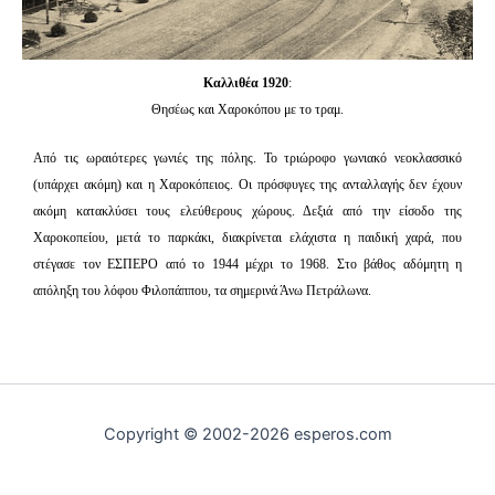
Καλλιθέα 1920
:
Θησέως και Χαροκόπου με το τραμ.
Από τις ωραιότερες γωνιές της πόλης. Το τριώροφο γωνιακό νεοκλασσικό
(υπάρχει ακόμη) και η Χαροκόπειος. Οι πρόσφυγες της ανταλλαγής δεν έχουν
ακόμη κατακλύσει τους ελεύθερους χώρους. Δεξιά από την είσοδο της
Χαροκοπείου, μετά το παρκάκι, διακρίνεται ελάχιστα η παιδική χαρά, που
στέγασε τον ΕΣΠΕΡΟ από το 1944 μέχρι το 1968. Στο βάθος αδόμητη η
απόληξη του λόφου Φιλοπάππου, τα σημερινά Άνω Πετράλωνα.
Copyright © 2002-2026 esperos.com