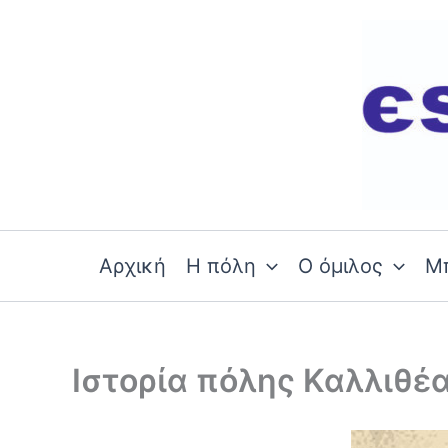
Skip
to
content
Αρχική
Η πόλη
Ο όμιλος
Μ
Ιστορία πόλης Καλλιθέ