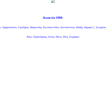
Δεκαετία 1980
:
: Ζαχαροπούλου, Γεροδήμου, Μαρκενσόφ, Κωνσταντινίδου, Κωνσταντίνου, Βάλβη, Παραρά Λ., Σωτηρόπο
Κάτω: Καρατζαφέρη, Λίωση, Πάνια, Φίλη, Ζωγράφου