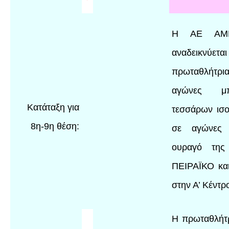
Η ΑΕ ΑΜ
αναδεικνύεται
πρωταθλή
αγώνες μ
Κατάταξη για
τεσσάρων ισ
8η-9η θέση:
σε αγώνες
ουραγό της
ΠΕΙΡΑΪΚΟ και
στην Α’ Κέντρ
Η πρωταθλήτρ