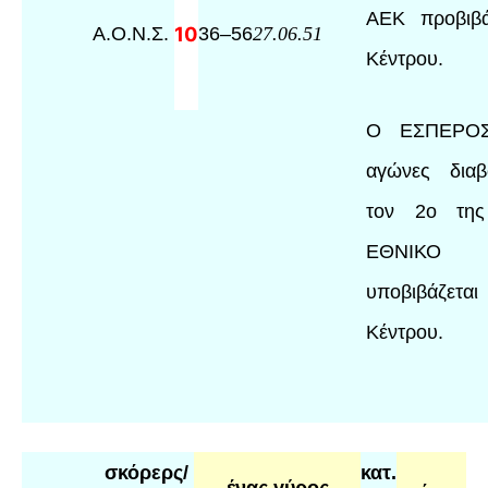
ΑΕΚ προβιβά
Α.Ο.Ν.Σ.
10
36
–
56
27.06.51
Κέντρου.
Ο ΕΣΠΕΡΟΣ
αγώνες δια
τον 2ο της
ΕΘΝΙΚΟ
υποβιβάζε
Κέντρου.
σκόρερς/
κατ.
ένας γύρος