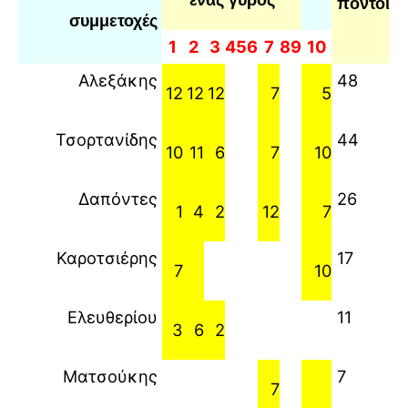
πόντοι
συμμετοχές
1
2
3
4
5
6
7
8
9
10
Αλεξάκης
48
12
12
12
7
5
Τσορτανίδης
44
10
11
6
7
10
Δαπόντες
26
1
4
2
12
7
Καροτσιέρης
17
7
10
Ελευθερίου
11
3
6
2
Ματσούκης
7
7