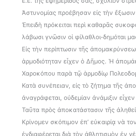
ἐ.ἔ. τῆς ἐφημερίδος σας, σχόλιον στρ
Ἀστυνομίας προέβησαν εἰς τὴν ἔξωσιν
Ἐπειδὴ πρόκειται περὶ καθαρᾶς συκοφ
λάβωσι γνῶσιν οἱ φίλαθλοι-δημόται μα
Εἰς τὴν περίπτωσιν τῆς ἀπομακρύνσεω
ἁρμοδιότηταν εἶχεν ὁ Δῆμος. Ἡ ἀπομά
Χαροκόπου παρὰ τῷ ἁρμοδίῳ Πολεοδο
Κατὰ συνέπειαν, εἰς τὸ ζήτημα τῆς ἀ
ἀναγράφεται, οὐδεμίαν ἀνάμιξιν εἶχεν
Ταῦτα πρὸς ἀποκατάστασιν τῆς ἀληθεί
Κρίνομεν σκόπιμον ἐπ’ εὐκαιρίᾳ νὰ το
ἐνδιαφέρεται διὰ τὸν ἀθλητισμὸν ἐν γέ