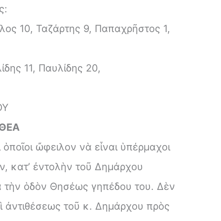
ς:
ος 10, Ταζάρτης 9, Παπαχρῆστος 1,
δης 11, Παυλίδης 20,
ΟΥ
ΙΘΕΑ
ὁποῖοι ὤφειλον νὰ εἶναι ὑπέρμαχοι
, κατ’ ἐντολὴν τοῦ Δημάρχου
ὰ τὴν ὁδὸν Θησέως γηπέδου του. Δὲν
ρὶ ἀντιθέσεως τοῦ κ. Δημάρχου πρὸς