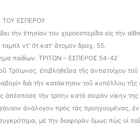
 ΤΟΥ ΕΣΠΕΡΟΥ
δει τὴν ἐτησίαν του χοροεσπερίδα εἰς τὴν αἴθ
ταμπλ ντ’ ὄτ κατ’ ἄτομον δραχ. 55.
ημα παίδων: ΤΡΙΤΩΝ – ΕΣΠΕΡΟΣ 54-42
οῦ Τρίτωνος, ἐπιβληθεῖσα τῆς ἀντιστοίχου το
«φαβορί» διὰ τὴν κατάκτησιν τοῦ κυπέλλου τῆς
ς ἀπέσπασε τὴν τρίτην κατὰ σειρὰν νίκην της ε
φάνισιν ἀνάλογον πρὸς τὰς προηγουμένας, ἐν
υγκρότημα, μὲ τὴν διαφορὰν ὅμως πὼς οἱ παῖκ