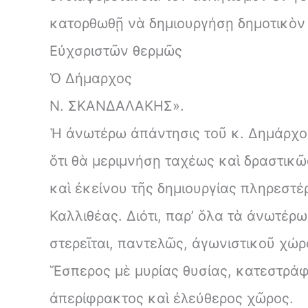
κατορθωθῇ νὰ δημιουργήσῃ δημοτικὸν σ
Εὐχσριστῶν θερμῶς
Ὁ Δήμαρχος
Ν. ΣΚΑΝΔΑΛΑΚΗΣ».
Ἡ ἀνωτέρω ἀπάντησις τοῦ κ. Δημάρχου
ὅτι θὰ μεριμνήσῃ ταχέως καὶ δραστικ
καὶ ἐκείνου τῆς δημιουργίας πληρεστ
Καλλιθέας. Διότι, παρ’ ὅλα τὰ ἀνωτέρω
στερεῖται, παντελῶς, ἀγωνιστικοῦ χώρ
Ἕσπερος μὲ μυρίας θυσίας, κατεστράφη
ἀπερίφρακτος καὶ ἐλεύθερος χῶρος.