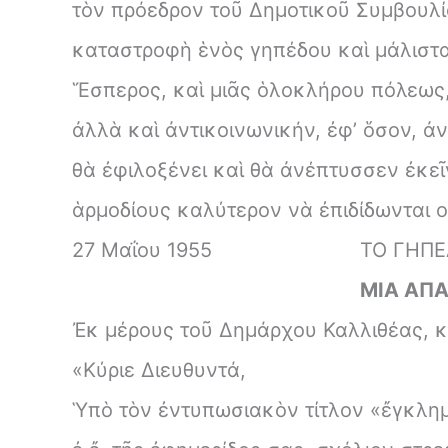
τὸν πρόεδρον τοῦ Δημοτικοῦ Συμβουλί
καταστροφὴ ἑνὸς γηπέδου καὶ μάλιστα
Ἕσπερος, καὶ μιᾶς ὁλοκλήρου πόλεως, 
ἀλλὰ καὶ ἀντικοινωνικήν, ἐφ’ ὅσον, ἀ
θὰ ἐφιλοξένει καὶ θὰ ἀνέπτυσσεν ἐκεῖ
ἁρμοδίους καλύτερον νὰ ἐπιδίδωνται οἱ
27 Mαΐου 1955
ΤΟ ΓΗΠΕ
ΜΙΑ ΑΠΑ
Ἐκ μέρους τοῦ Δημάρχου Καλλιθέας, κ
«Κύριε Διευθυντά,
Ὑπὸ τὸν ἐντυπωσιακὸν τίτλον «ἔγκλημ