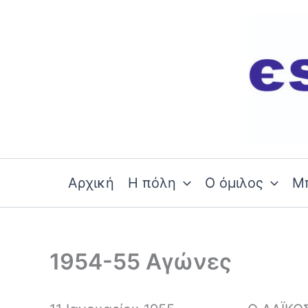
Skip
to
content
Αρχική
Η πόλη
Ο όμιλος
Μ
1954-55 Αγώνες