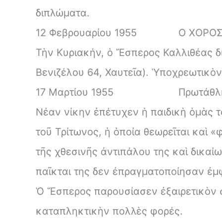
διπλώματα.
12 Φεβρουαρίου 1955
Ο ΧΟΡΟΣ
Τὴν Κυριακήν, ὁ Ἕσπερος Καλλιθέας δί
Βενιζέλου 64, Χαυτεῖα). Ὑποχρεωτικὸν 
17 Μαρτίου 1955
Πρωτάθλ
Νέαν νίκην ἐπέτυχεν ἡ παιδικὴ ὁμὰς τ
τοῦ Τρίτωνος, ἡ ὁποία θεωρεῖται καὶ 
τῆς χθεσινῆς ἀντιπάλου της καὶ δικαίω
παῖκται της δεν ἐπραγματοποίησαν ἐμ
Ὁ Ἕσπερος παρουσίασεν ἐξαιρετικὸν σ
καταπληκτικὴν πολλὲς φορές.