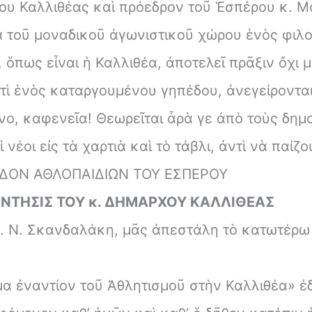
ου Καλλιθέας καὶ πρόεδρον τοῦ Ἑσπέρου κ. Μα
 τοῦ μοναδικοῦ ἀγωνιστικοῦ χώρου ἑνὸς φιλο
ὅπως εἶναι ἡ Καλλιθέα, ἀποτελεῖ πρᾶξιν ὄχι μ
ντὶ ἑνὸς καταργουμένου γηπέδου, ἀνεγείρονται
νο, καφενεῖα! Θεωρεῖται ἆρὰ γε ἀπὸ τοὺς δημ
 νέοι εἰς τὰ χαρτιὰ καὶ τὸ τάβλι, ἀντὶ νὰ παίζ
ΔΟΝ ΑΘΛΟΠΑΙΔΙΩΝ ΤΟΥ ΕΣΠΕΡΟΥ
ΝΤΗΣΙΣ ΤΟΥ κ. ΔΗΜΑΡΧΟΥ ΚΑΛΛΙΘΕΑΣ
. Ν. Σκανδαλάκη, μᾶς ἀπεστάλη τὸ κατωτέρω 
α ἐναντίον τοῦ Ἀθλητισμοῦ στὴν Καλλιθέα» ἐδ