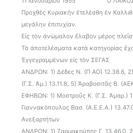
11 Ιανουαρίου 1955
Ο ΛΑΪΚΟ
Προχθὲς Κυριακὴν ἐτελέσθη ἐν Καλλιθ
μεγάλην ἐπιτυχίαν.
Εἰς τὸν ἀνώμαλον ἔλαβον μέρος πλεῖστ
Τὰ ἀποτελέσματα κατὰ κατηγορίας ἔχ
Ἐγγεγραμμένων εἰς τὸν ΣΕΓΑΣ
ΑΝΔΡΩΝ: 1) Δέδες Ν. (Π ΑΟ) 12.38.6, 2
(Γ.Σ. Ἀμ.) 13.11.8, 5) Ἀραβοσιτᾶς Β. (Α
ΕΦΗΒΩΝ: 1) Μοστροῦς Κ. (Γ.Σ. Ἀμαρ.) 12.
Γιαννακόπουλος Βασ. (Α.Ε.Ε.Α.) 13.47.0
Ανεξαρτήτων
ΑΝΔΡΩΝ: 1) Ζαρμακούπης Γ. 13.46.0, 2)