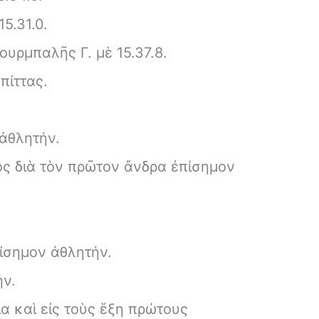
5.31.0.
ρμπαλῆς Γ. μὲ 15.37.8.
πίττας.
ἀθλητήν.
ς διὰ τὸν πρῶτον ἄνδρα ἐπίσημον
ίσημον ἀθλητήν.
ήν.
α καὶ εἰς τοὺς ἕξη πρώτους