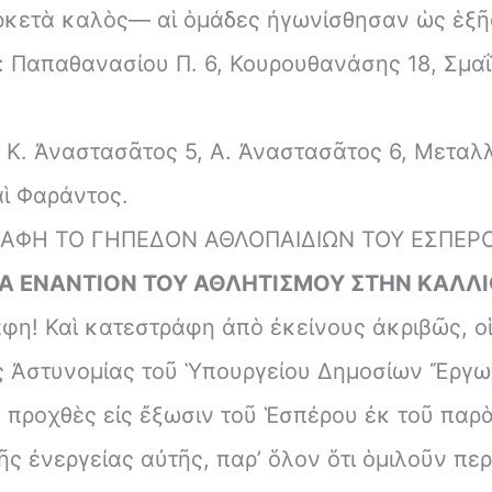
ἀρκετὰ καλὸς— αἱ ὁμάδες ἠγωνίσθησαν ὡς ἑξῆ
 Παπαθανασίου Π. 6, Κουρουθανάσης 18, Σμαΐλ
Κ. Ἀναστασᾶτος 5, Α. Ἀναστασᾶτος 6, Μεταλλί
ὶ Φαράντος.
ΑΦΗ ΤΟ ΓΗΠΕΔΟΝ ΑΘΛΟΠΑΙΔΙΩΝ ΤΟΥ ΕΣΠΕΡ
Α ΕΝΑΝΤΙΟΝ ΤΟΥ ΑΘΛΗΤΙΣΜΟΥ ΣΤΗΝ ΚΑΛΛ
! Καὶ κατεστράφη ἀπὸ ἐκείνους ἀκριβῶς, οἱ 
ς Ἀστυνομίας τοῦ Ὑπουργείου Δημοσίων Ἔργων
προχθὲς εἰς ἔξωσιν τοῦ Ἑσπέρου ἐκ τοῦ παρ
ς ἐνεργείας αὐτῆς, παρ’ ὅλον ὅτι ὁμιλοῦν πε