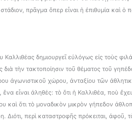
τάδιον, πρᾶγμα ὅπερ εἶναι ἡ ἐπιθυμία καὶ ὁ 
 Καλλιθέας δημιουργεῖ εὐλόγως εἰς τοὺς φιλ
ῶς διὰ τὴν τακτοποίησιν τοῦ θέματος τοῦ γηπ
έρου ἀγωνιστικοῦ χώρου, ἀνταξίου τῶν ἀθλητι
, ἕνα εἶναι ἀληθές: τὸ ὅτι ἡ Καλλιθέα, ποὺ ἔ
ου καὶ ὅτι τὸ μοναδικὸν μικρὸν γήπεδον ἀθλοπ
. Διότι, περὶ καταστροφῆς πρόκειται, ἀφοῦ, τ