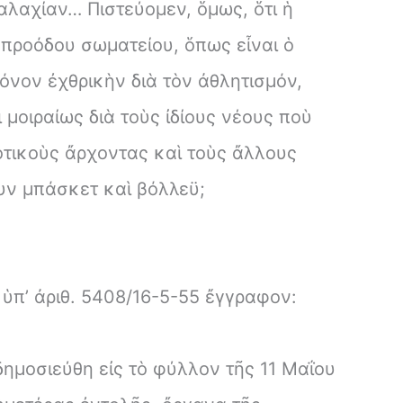
λαχίαν… Πιστεύομεν, ὅμως, ὅτι ἡ
προόδου σωματείου, ὅπως εἶναι ὁ
όνον ἐχθρικὴν διὰ τὸν ἀθλητισμόν,
 μοιραίως διὰ τοὺς ἰδίους νέους ποὺ
οτικοὺς ἄρχοντας καὶ τοὺς ἄλλους
ουν μπάσκετ καὶ βόλλεϋ;
ὑπ’ ἀριθ. 5408/16-5-55 ἔγγραφον:
ημοσιεύθη εἰς τὸ φύλλον τῆς 11 Μαΐου