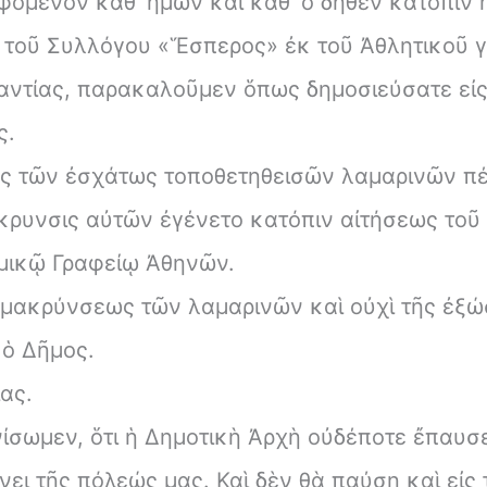
εφόμενον καθ’ ἡμῶν καὶ καθ’ ὅ δῆθεν κατόπιν
 τοῦ Συλλόγου «Ἕσπερος» ἐκ τοῦ Ἀθλητικοῦ 
αντίας, παρακαλοῦμεν ὅπως δημοσιεύσατε εἰς 
ς.
ς τῶν ἐσχάτως τοποθετηθεισῶν λαμαρινῶν πέρ
κρυνσις αὐτῶν ἐγένετο κατόπιν αἰτήσεως τοῦ
μικῷ Γραφείῳ Ἀθηνῶν.
πομακρύνσεως τῶν λαμαρινῶν καὶ οὐχὶ τῆς ἐ
 ὁ Δῆμος.
ας.
νίσωμεν, ὅτι ἡ Δημοτικὴ Ἀρχὴ οὐδέποτε ἔπαυσ
νει τῆς πόλεώς μας. Καὶ δὲν θὰ παύσῃ καὶ εἰς