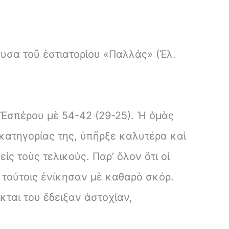
ουσα τοῦ ἑστιατορίου «Παλλάς» (Ἐλ.
ῦ Ἑσπέρου μὲ 54-42 (29-25). Ἡ ὁμὰς
 κατηγορίας της, ὑπῆρξε καλυτέρα καὶ
ἰς τοὺς τελικούς. Παρ’ ὅλον ὅτι οἱ
 τούτοις ἐνίκησαν μὲ καθαρὸ σκόρ.
ται του ἔδειξαν ἀστοχίαν,