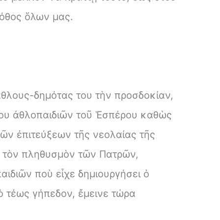
πόθος ὅλων μας.
άθλους-δημότας του τὴν προσδοκίαν,
έδου ἀθλοπαιδιῶν τοῦ Ἑσπέρου καθὼς
κῶν ἐπιτεύξεων τῆς νεολαίας τῆς
χει τὸν πληθυσμὸν τῶν Πατρῶν,
αιδιῶν ποὺ εἶχε δημιουργήσει ὁ
ὸ τέως γήπεδον, ἔμεινε τώρα