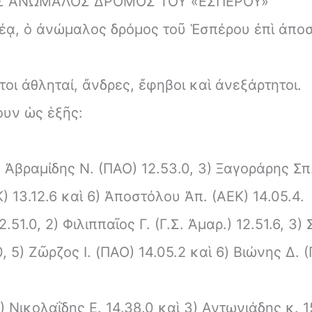
Σ ΑΝΩΜΑΛΟΣ ΔΡΟΜΟΣ ΤΟΥ «ΕΣΠΕΡΟΥ»
έᾳ, ὁ ἀνώμαλος δρόμος τοῦ Ἑσπέρου ἐπὶ ἀπο
οι ἀθληταί, ἄνδρες, ἔφηβοι καὶ ἀνεξάρτητοι.
ουν ὡς ἑξῆς:
) Ἀβραμίδης Ν. (ΠΑΟ) 12.53.0, 3) Ξαγοράρης Σπ
ΕΚ) 13.12.6 καὶ 6) Ἀποστόλου Ἀπ. (ΑΕΚ) 14.05.4.
51.0, 2) Φιλιππαῖος Γ. (Γ.Σ. Ἀμαρ.) 12.51.6, 3)
, 5) Ζῶρζος I. (ΠΑΟ) 14.05.2 καὶ 6) Βιώνης Δ. (
 Νικολαΐδης Ε. 14.38.0 καὶ 3) Αντωνιάδης κ. 1