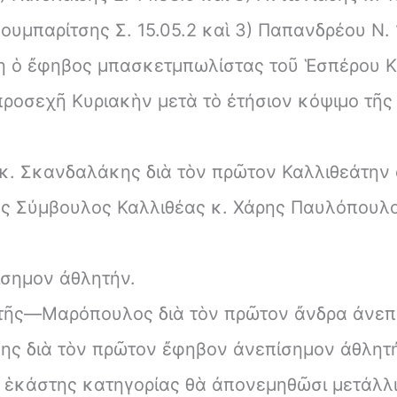
ουμπαρίτσης Σ. 15.05.2 καὶ 3) Παπανδρέου Ν. 1
 ὁ ἔφηβος μπασκετμπωλίστας τοῦ Ἑσπέρου Κου
ροσεχῆ Κυριακὴν μετὰ τὸ ἐτήσιον κόψιμο τῆς 
κ. Σκανδαλάκης διὰ τὸν πρῶτον Καλλιθεάτην 
ὸς Σύμβουλος Καλλιθέας κ. Χάρης Παυλόπουλο
ίσημον ἀθλητήν.
τῆς—Μαρόπουλος διὰ τὸν πρῶτον ἄνδρα ἀνεπ
σης διὰ τὸν πρῶτον ἔφηβον ἀνεπίσημον ἀθλητ
ς ἑκάστης κατηγορίας θὰ ἀπονεμηθῶσι μετάλλι