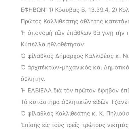
ΕΦΗΒΩΝ: 1) Κόσυβας Β. 13.39.4, 2) Κολ
Πρῶτος Καλλιθεάτης ἀθλητὴς κατετάγη
Ἡ ἀπονομὴ τῶν ἐπάθλων θὰ γίνῃ τὴν π
Κύπελλα ἠθλοθέτησαν:
Ὁ φίλαθλος Δήμαρχος Καλλιθέας κ. Νι
Ὁ ἀρχιτέκτων-μηχανικὸς καὶ Δημοτικ
ἀθλητήν.
Ἡ ΕΛΒΙΕΛΑ διὰ τὸν πρῶτον ἔφηβον ἐπ
Τὸ κατάστημα ἀθλητικῶν εἰδῶν Τζανε
Ὁ φίλαθλος Καλλιθεάτης κ. Κ. Πηλιού
Ἐπίσης εἰς τοὺς τρεῖς πρώτους νικητὰ