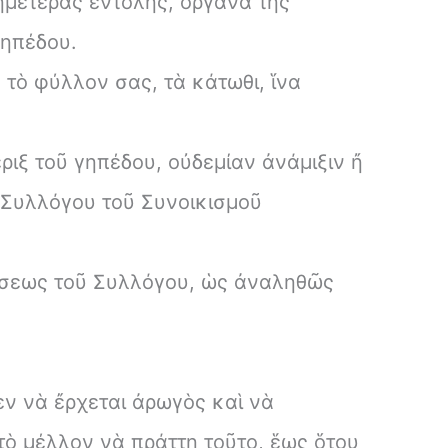
 ἡμετέρας ἐντολῆς, ὄργανα τῆς
γηπέδου.
τὸ φύλλον σας, τὰ κάτωθι, ἵνα
ιξ τοῦ γηπέδου, οὐδεμίαν ἀνάμιξιν ἤ
 Συλλόγου τοῦ Συνοικισμοῦ
ξώσεως τοῦ Συλλόγου, ὡς ἀναληθῶς
εν νὰ ἔρχεται ἀρωγὸς καὶ νὰ
 τὸ μέλλον νὰ πράττῃ τοῦτο, ἕως ὅτου