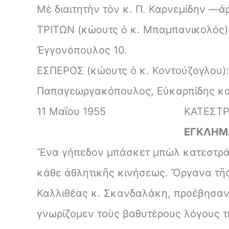
Μὲ διαιτητὴν τὸν κ. Π. Καρνεμίδην —
ΤΡΙΤΩΝ (κώουτς ὁ κ. Μπαμπανικολός):
Ἐγγονόπουλος 10.
ΕΣΠΕΡΟΣ (κώουτς ὁ κ. Κοντούζογλου): 
Παπαγεωργακόπουλος, Εὐκαρπίδης κα
11 Mαΐου 1955
ΚΑΤΕΣΤΡ
ΕΓΚΛΗΜ
Ἕνα γήπεδον μπάσκετ μπὼλ κατεστράφη
κάθε ἀθλητικῆς κινήσεως. Ὄργανα τῆ
Καλλιθέας κ. Σκανδαλάκη, προέβησαν 
γνωρίζομεν τοὺς βαθυτέρους λόγους τῆ