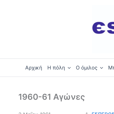
Skip
to
content
Αρχική
Η πόλη
Ο όμιλος
Μ
1960-61 Αγώνες