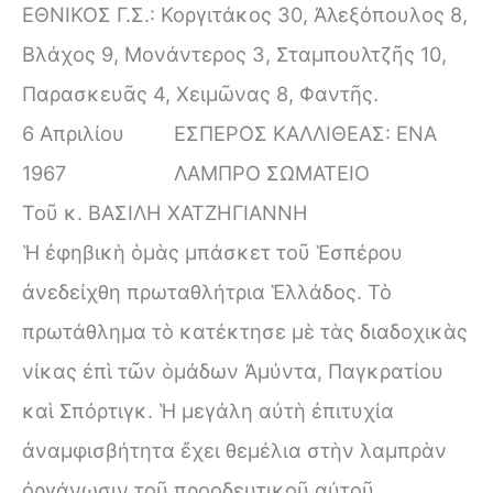
ΕΘΝΙΚΟΣ Γ.Σ.: Κοργιτάκος 30, Ἀλεξόπουλος 8,
Βλάχος 9, Μονάντερος 3, Σταμπουλτζῆς 10,
Παρασκευᾶς 4, Χειμῶνας 8, Φαντῆς.
6 Απριλίου
ΕΣΠΕΡΟΣ ΚΑΛΛΙΘΕΑΣ: ΕΝΑ
1967
ΛΑΜΠΡΟ ΣΩΜΑΤΕΙΟ
Τοῦ κ. ΒΑΣΙΛΗ ΧΑΤΖΗΓΙΑΝΝΗ
Ἡ ἐφηβικὴ ὁμὰς μπάσκετ τοῦ Ἑσπέρου
ἀνεδείχθη πρωταθλήτρια Ἑλλάδος. Τὸ
πρωτάθλημα τὸ κατέκτησε μὲ τὰς διαδοχικὰς
νίκας ἐπὶ τῶν ὁμάδων Ἀμύντα, Παγκρατίου
καὶ Σπόρτιγκ. Ἡ μεγάλη αὐτὴ ἐπιτυχία
ἀναμφισβήτητα ἔχει θεμέλια στὴν λαμπρὰν
ὀργάνωσιν τοῦ προοδευτικοῦ αὐτοῦ