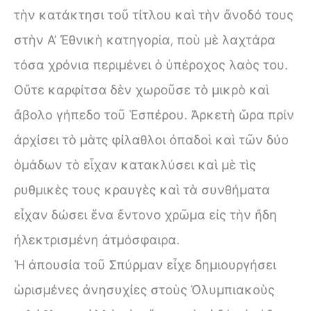
τὴν κατάκτησι τοῦ τίτλου καὶ τὴν ἄνοδό τους
στὴν Α’ Ἐθνικὴ κατηγορία, ποὺ μὲ λαχτάρα
τόσα χρόνια περιμένει ὁ ὑπέροχος λαὸς του.
Οὔτε καρφίτσα δὲν χωροῦσε τὸ μικρὸ καὶ
ἄβολο γήπεδο τοῦ Ἑσπέρου. Ἀρκετὴ ὥρα πρίν
ἀρχίσει τὸ μὰτς φίλαθλοι ὀπαδοὶ καὶ τῶν δύο
ὁμάδων τὸ εἶχαν κατακλύσει καὶ μὲ τὶς
ρυθμικὲς τους κραυγὲς καὶ τὰ συνθήματα
εἶχαν δώσει ἕνα ἔντονο χρῶμα εἰς τὴν ἤδη
ἠλεκτρισμένη ἀτμόσφαιρα.
Ἡ ἀπουσία τοῦ Σπύρμαν εἶχε δημιουργήσει
ὡρισμένες ἀνησυχίες στοὺς Ὀλυμπιακοὺς