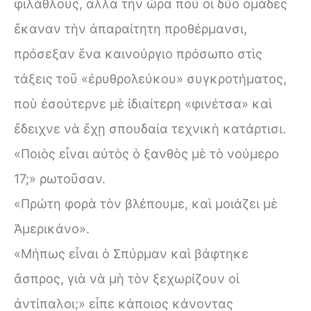
φιλάθλους, ἀλλὰ τὴν ὥρα ποὺ οἱ δύο ὁμάδες
ἔκαναν τὴν ἀπαραίτητη προθέρμανσι,
πρόσεξαν ἕνα καινούργιο πρόσωπο στὶς
τάξεις τοῦ «ἐρυθρολεύκου» συγκροτήματος,
ποὺ ἐσούτερνε μὲ ἰδιαίτερη «φινέτσα» καὶ
ἔδειχνε νὰ ἔχῃ σπουδαία τεχνικὴ κατάρτισι.
«Ποιὸς εἶναι αὐτὸς ὁ ξανθὸς μὲ τὸ νούμερο
17;» ρωτοῦσαν.
«Πρώτη φορὰ τὸν βλέπουμε, καὶ μοιάζει μὲ
Ἀμερικάνο».
«Μήπως εἶναι ὁ Σπύρμαν καὶ βάφτηκε
ἄσπρος, γιὰ νὰ μὴ τὸν ξεχωρίζουν οἱ
ἀντίπαλοι;» εἶπε κάποιος κάνοντας