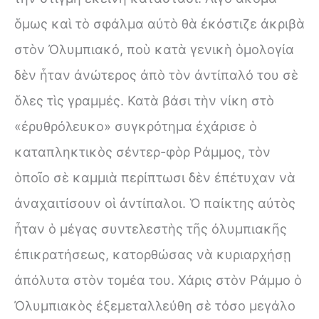
ὅμως καὶ τὸ σφάλμα αὐτὸ θὰ ἐκόστιζε ἀκριβὰ
στὸν Ὀλυμπιακό, ποὺ κατὰ γενικὴ ὁμολογία
δὲν ἦταν ἀνώτερος ἀπὸ τὸν ἀντίπαλό του σὲ
ὅλες τὶς γραμμές. Κατὰ βάσι τὴν νίκη στὸ
«ἐρυθρόλευκο» συγκρότημα ἐχάρισε ὁ
καταπληκτικὸς σέντερ-φὸρ Ράμμος, τὸν
ὁποῖο σὲ καμμιὰ περίπτωσι δὲν ἐπέτυχαν νὰ
ἀναχαιτίσουν οἱ ἀντίπαλοι. Ὁ παίκτης αὐτὸς
ἦταν ὁ μέγας συντελεστὴς τῆς ὀλυμπιακῆς
ἐπικρατήσεως, κατορθώσας νὰ κυριαρχήσῃ
ἀπόλυτα στὸν τομέα του. Χάρις στὸν Ράμμο ὁ
Ὀλυμπιακὸς ἐξεμεταλλεύθη σὲ τόσο μεγάλο