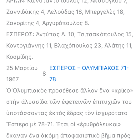
ΑΡΙΩΝ: Κωνσταντόπουλος 12, Ἀκάσογλου 7,
Ζαννιδάκης 4, Λελούδας 18, Μπεργελὲς 18,
Ζαγορίτης 4, Ἀργυρόπουλος 8.
ΕΣΠΕΡΟΣ: Ἀντύπας Ἀ. 10, Τσιτσακόπουλος 15,
Κοντογιάννης 11, Βλαχόπουλος 23, Ἁλάτης 11,
Κοσμίδης.
25 Μαρτίου
ΕΣΠΕΡΟΣ – ΟΛΥΜΠΙΑΚΟΣ 71-
8
1967
78
Ὁ Ὀλυμπιακὸς προσέθεσε ἄλλον ἕνα «κρίκο»
στὴν ἀλυσσίδα τῶν ἐφετεινῶν ἐπιτυχιῶν του
ὑποτάσσοντας ἐκτὸς ἕδρας τὸν ἰσχυρότατο
Ἕσπερο μὲ 78-71. Ἔτσι οἱ «ἐρυθρόλευκοι»
ἔκαναν ἕνα ἀκόμη ἀποφασιστικὸ βῆμα πρὸς