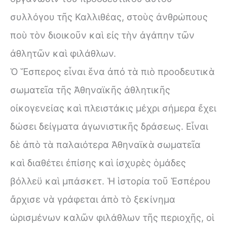
συλλόγου τῆς Καλλιθέας, στοὺς ἀνθρώπους
ποὺ τὸν διοικοῦν καὶ εἰς τὴν ἀγάπην τῶν
ἀθλητῶν καὶ φιλάθλων.
Ὁ Ἕσπερος εἶναι ἕνα ἀπὀ τὰ πιὸ προοδευτικὰ
σωματεῖα τῆς Ἀθηναϊκῆς ἀθλητικῆς
οἰκογενείας καὶ πλειστάκις μέχρι σήμερα ἔχει
δώσει δείγματα ἀγωνιστικῆς δράσεως. Εἶναι
δὲ ἀπὸ τὰ παλαιότερα Ἀθηναϊκὰ σωματεῖα
καὶ διαθέτει ἐπίσης καὶ ἰσχυρὲς ὁμάδες
βόλλεϋ καὶ μπάσκετ. Ἡ ἱστορία τοῦ Ἑσπέρου
ἄρχισε νὰ γράφεται ἀπὸ τὸ ξεκίνημα
ὡρισμένων καλῶν φιλάθλων τῆς περιοχῆς, οἱ