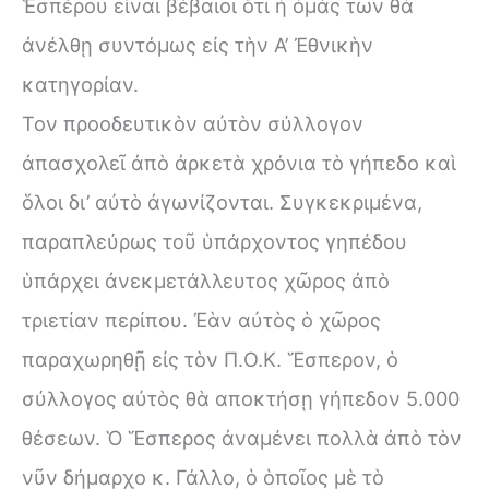
Ἑσπέρου εἶναι βέβαιοι ὅτι ἡ ὁμὰς των θὰ
ἀνέλθῃ συντόμως εἰς τὴν Α’ Ἐθνικὴν
κατηγορίαν.
Τον προοδευτικὸν αὐτὸν σύλλογον
ἀπασχολεῖ ἀπὸ ἀρκετὰ χρόνια τὸ γήπεδο καὶ
ὅλοι δι’ αὐτὸ ἀγωνίζονται. Συγκεκριμένα,
παραπλεύρως τοῦ ὑπάρχοντος γηπέδου
ὑπάρχει ἀνεκμετάλλευτος χῶρος ἀπὸ
τριετίαν περίπου. Ἐὰν αὐτὸς ὁ χῶρος
παραχωρηθῇ εἰς τὸν Π.Ο.Κ. Ἕσπερον, ὁ
σύλλογος αὐτὸς θὰ αποκτήσῃ γήπεδον 5.000
θέσεων. Ὁ Ἕσπερος ἀναμένει πολλὰ ἀπὸ τὸν
νῦν δήμαρχο κ. Γάλλο, ὁ ὁποῖος μὲ τὸ