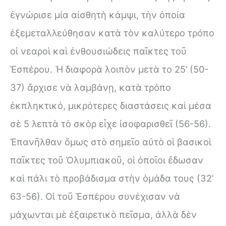
ἐγνώρισε μία αἰσθητὴ κάμψι, τὴν ὁποία
ἐξεμεταλλεύθησαν κατὰ τὸν καλύτερο τρόπο
οἱ νεαροὶ καὶ ἐνθουσιώδεις παῖκτες τοῦ
Ἑσπέρου. Ἡ διαφορὰ λοιπὸν μετὰ το 25’ (50-
37) ἄρχισε νὰ λαμβάνῃ, κατὰ τρόπο
ἐκπληκτικό, μικρότερες διαστάσεις καὶ μέσα
σὲ 5 λεπτὰ τὸ σκὸρ εἶχε ἰσοφαρισθεῖ (56-56).
Ἐπανῆλθαν ὅμως στὸ σημεῖο αὐτὸ οἱ βασικοὶ
παῖκτες τοῦ Ὀλυμπιακοῦ, οἱ ὁποῖοι ἔδωσαν
καὶ πάλι τὸ προβάδισμα στὴν ὁμάδα τους (32’
63-56). Οἱ τοῦ Ἑσπέρου συνέχισαν νὰ
μάχωνται μὲ ἐξαιρετικὸ πεῖσμα, ἀλλὰ δὲν