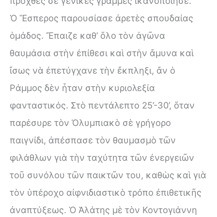
προχθὲς σὲ γενικὲς γραμμὲς ἱκανοποίησε.
Ὁ Ἕσπερος παρουσίασε ἀρετὲς σπουδαίας
ὁμάδος. Ἔπαιζε καθ’ ὅλο τὸν ἀγῶνα
θαυμάσια στὴν ἐπίθεσι καὶ στὴν ἄμυνα καὶ
ἴσως νὰ ἐπετύγχανε τὴν ἔκπληξι, ἄν ὁ
Ράμμος δὲν ἦταν στὴν κυριολεξία
φανταστικός. Στὸ πεντάλεπτο 25’-30’, ὅταν
παρέσυρε τὸν Ὀλυμπιακὸ σὲ γρήγορο
παιγνίδι, ἀπέσπασε τὸν θαυμασμὸ τῶν
φιλάθλων γιὰ τὴν ταχύτητα τῶν ἐνεργειῶν
τοῦ συνόλου τῶν παικτῶν του, καθὼς καὶ γιὰ
τὸν ὑπέροχο αἰφνιδιαστικὸ τρόπο ἐπιθετικῆς
ἀναπτύξεως. Ὁ Ἁλάτης μὲ τὸν Κοντογιάννη