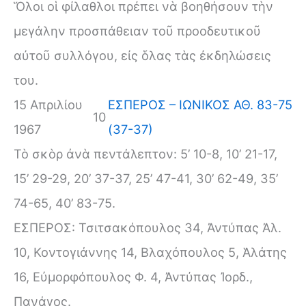
Ὅλοι οἱ φίλαθλοι πρέπει νὰ βοηθήσουν τὴν
μεγάλην προσπάθειαν τοῦ προοδευτικοῦ
αὐτοῦ συλλόγου, εἰς ὅλας τὰς ἐκδηλώσεις
του.
15 Απριλίου
ΕΣΠΕΡΟΣ – ΙΩΝΙΚΟΣ ΑΘ. 83-75
10
1967
(37-37)
Τὸ σκὸρ ἀνὰ πεντάλεπτον: 5’ 10-8, 10’ 21-17,
15’ 29-29, 20’ 37-37, 25’ 47-41, 30’ 62-49, 35’
74-65, 40’ 83-75.
ΕΣΠΕΡΟΣ: Τσιτσακόπουλος 34, Ἀντύπας Ἀλ.
10, Κοντογιάννης 14, Βλαχόπουλος 5, Ἁλάτης
16, Εὐμορφόπουλος Φ. 4, Ἀντύπας Ἰορδ.,
Πανάγος.