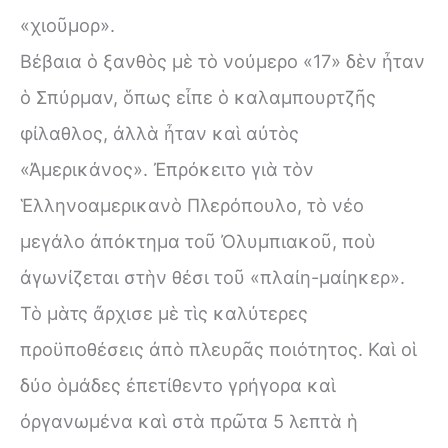
«χιοῦμορ».
Βέβαια ὁ ξανθὸς μὲ τὸ νούμερο «17» δὲν ἦταν
ὁ Σπύρμαν, ὅπως εἶπε ὁ καλαμπουρτζῆς
φίλαθλος, ἀλλὰ ἦταν καὶ αὐτὸς
«Ἀμερικάνος». Ἐπρόκειτο γιὰ τὸν
Ἑλληνοαμερικανὸ Πλερόπουλο, τὸ νέο
μεγάλο ἀπόκτημα τοῦ Ὀλυμπιακοῦ, ποὺ
ἀγωνίζεται στὴν θέσι τοῦ «πλαίη-μαίηκερ».
Τὸ μὰτς ἄρχισε μὲ τὶς καλύτερες
προϋποθέσεις ἀπὸ πλευρᾶς ποιότητος. Καὶ οἱ
δύο ὁμάδες ἐπετίθεντο γρήγορα καὶ
ὀργανωμένα καὶ στὰ πρῶτα 5 λεπτὰ ἡ