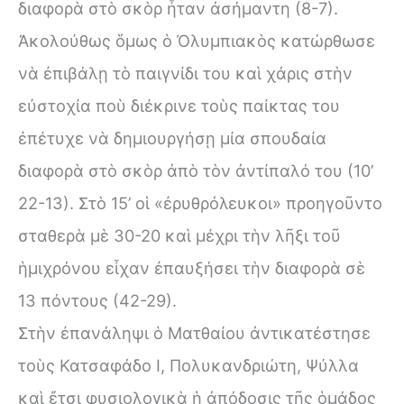
διαφορὰ στὸ σκὸρ ἦταν ἀσήμαντη (8-7).
Ἀκολούθως ὅμως ὁ Ὀλυμπιακὸς κατώρθωσε
νὰ ἐπιβάλῃ τὸ παιγνίδι του καὶ χάρις στὴν
εὐστοχία ποὺ διέκρινε τοὺς παίκτας του
ἐπέτυχε νὰ δημιουργήσῃ μία σπουδαία
διαφορὰ στὸ σκὸρ ἀπὸ τὸν ἀντίπαλό του (10’
22-13). Στὸ 15’ οἱ «ἐρυθρὀλευκοι» προηγοῦντο
σταθερὰ μὲ 30-20 καὶ μέχρι τὴν λῆξι τοῦ
ἡμιχρόνου εἶχαν ἐπαυξήσει τὴν διαφορὰ σὲ
13 πόντους (42-29).
Στὴν ἐπανάληψι ὁ Ματθαίου ἀντικατέστησε
τοὺς Κατσαφάδο I, Πολυκανδριώτη, Ψύλλα
καὶ ἔτσι φυσιολογικὰ ἡ ἀπόδοσις τῆς ὁμάδος