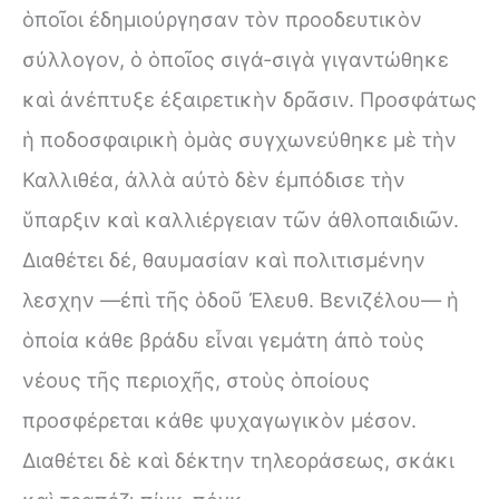
ὁποῖοι ἐδημιούργησαν τὸν προοδευτικὸν
σύλλογον, ὁ ὁποῖος σιγά-σιγὰ γιγαντώθηκε
καὶ ἀνέπτυξε ἐξαιρετικὴν δρᾶσιν. Προσφάτως
ἡ ποδοσφαιρικὴ ὁμὰς συγχωνεύθηκε μὲ τὴν
Καλλιθέα, ἀλλὰ αὐτὸ δὲν ἐμπόδισε τὴν
ὕπαρξιν καὶ καλλιέργειαν τῶν ἀθλοπαιδιῶν.
Διαθέτει δέ, θαυμασίαν καὶ πολιτισμένην
λεσχην —ἐπὶ τῆς ὁδοῦ Ἐλευθ. Βενιζέλου— ἡ
ὁποία κάθε βράδυ εἶναι γεμάτη ἀπὸ τοὺς
νέους τῆς περιοχῆς, στοὺς ὁποίους
προσφέρεται κάθε ψυχαγωγικὸν μέσον.
Διαθέτει δὲ καὶ δέκτην τηλεοράσεως, σκάκι