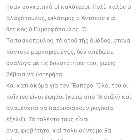
ἦσαν συγκριτικὰ οἱ καλύτεροι. Πολὺ καλὸς ὁ
Βλαχόπουλος, φιλότιμος ὁ Ἀντύπας καὶ
θετικὸς ὁ Εὐμορφόπουλος. Ὁ
Τσιτσακόπουλος, τὸ ἀτοὺ τῆς ὁμάδος, στενὰ
πάντοτε μαρκαρισμένος, δὲν ἀπέδωσε
ἀνάλογα μὲ τὶς δυνατότητὲς του, χωρὶς
βέβαια νὰ ὑστερήσῃ.
Καὶ κάτι ἀκόμα γιὰ τὸν Ἕσπερο. Ὅλοι του οἱ
παῖκτες εἶναι ἔφηβοι (κάτω ἀπὸ 18 ἐτῶν) καὶ
ἀναμένεται νὰ παρουσιάσουν ραγδαία
ἐξέλιξι. Τὸ ταλέντο τους εἶναι
ἀναμφισβήτητο, καὶ πολὺ σύντομα θὰ