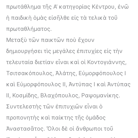
πρωτάθλημα τῆς Α’ κατηγορίας Κέντρου, ἐνῶ
ἡ παιδικὴ ὁμὰς εἰσῆλθε εἰς τὰ τελικὰ τοΰ
πρωταθλήματος.
Μεταξὺ τῶν παικτῶν ποὺ ἔχουν
δημιουργήσει τὶς μεγάλες ἐπιτυχίες εἰς τὴν
τελευταία διετίαν εἶναι καὶ οἱ Κοντογιάννης,
Τσιτσακόπουλος, Ἁλάτης, Εὐμορφόπουλος Ι
καὶ Εὐμορφόπουλος II, Ἀντύπας Ι καὶ Ἀντύπας
ΙΙ, Κοσμίδης, Βλαχόπουλος, Ραψομανίκης.
Συντελεστὴς τῶν ἐπιτυχιῶν εἶναι ὁ
προπονητὴς καὶ παίκτης τῆς ὁμάδος
Ἀναστασᾶτος. Ὄλοι δὲ οἱ ἄνθρωποι τοῦ