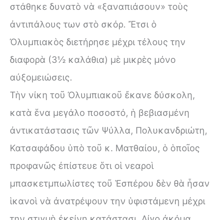
στάθηκε δυνατὸ νὰ «ξαναπιάσουν» τοὺς
ἀντιπάλους των στὸ σκόρ. Ἔτσι ὁ
Ὀλυμπιακὸς διετήρησε μέχρι τέλους την
διαφορὰ (3½ καλάθια) μὲ μικρὲς μόνο
αὐξομειώσεις.
Τὴν νίκη τοῦ Ὀλυμπιακοῦ ἔκανε δύσκολη,
κατὰ ἕνα μεγάλο ποσοστό, ἡ βεβιασμένη
ἀντικατάστασις τῶν Ψύλλα, Πολυκανδριώτη,
Κατσαφάδου ὑπὸ τοῦ κ. Ματθαίου, ὁ ὁποῖος
προφανῶς ἐπίστευε ὅτι οἱ νεαροὶ
μπασκετμπωλίστες τοῦ Ἑσπέρου δὲν θὰ ἦσαν
ἱκανοὶ νὰ ἀνατρέψουν την ὑφιστάμενη μἐχρι
την στιγμὴ ἐκείνη κατάστασι. Λίγο ἀκόμα