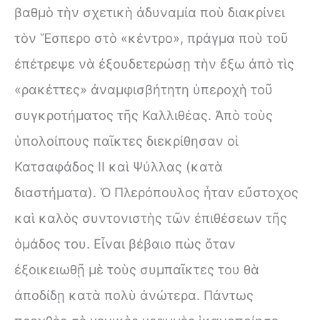
βαθμὸ τὴν σχετικὴ ἀδυναμία ποὺ διακρίνει
τὸν Ἕσπερο στὸ «κέντρο», πράγμα ποὺ τοῦ
ἐπέτρεψε νὰ ἐξουδετερώσῃ τὴν ἔξω ἀπὸ τὶς
«ρακέττες» ἀναμφισβήτητη ὑπεροχὴ τοῦ
συγκροτήματος τῆς Καλλιθέας. Ἀπὸ τοὺς
ὑπολοίπους παῖκτες διεκρίθησαν οἱ
Κατσαφάδος II καὶ Ψύλλας (κατὰ
διαστήματα). Ὁ Πλερόπουλος ἦταν εὔστοχος
καὶ καλὸς συντονιστὴς τῶν ἐπιθέσεων τῆς
ὁμάδος του. Εἶναι βέβαιο πὼς ὅταν
ἐξοικειωθῇ μὲ τοὺς συμπαῖκτες του θὰ
ἀποδίδῃ κατὰ πολὺ άνώτερα. Πάντως