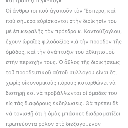
καὶ τραπέζι πίγκ-πόγκ.
Οἱ ἄνθρωποι ποὺ ἀγαποῦν τὸν Ἕσπερο, καὶ
ποὺ σήμερα εὑρίσκονται στὴν διοίκησίν του
μὲ ἐπικεφαλῆς τὸν πρὀεδρο κ. Κοντούζογλου,
ἔχουν ὡραῖες φιλοδοξίες γιὰ τὴν πρόοδον τῆς
ὁμάδος, καὶ τὴν ἀνάπτυξιν τοῦ ἀθλητισμοῦ
στὴν περιοχὴν τους. Ὁ ἆθλος τῆς διοικήσεως
τοῦ προοδευτικοῦ αὐτοῦ συλλόγου εἶναι ὅτι
χωρὶς οἰκονομικοὺς πόρους κατορθώνει νὰ
διατηρῇ καὶ νὰ προβάλλωνται οἱ ὁμαδες του
εἰς τὰς διαφόρους ἐκδηλώσεις. Θὰ πρέπει δὲ
νὰ τονισθῇ ὅτι ἡ ὁμὰς μπάσκετ διαδραματίζει
πρωτεύοντα ρόλον στὸ διεξαγόμενον