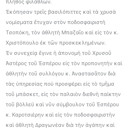
πλῆθος φιλάθλων.
Ἐκόπησαν τρεῖς βασιλόπιττες καὶ τὰ χρυσὰ
νομίσματα ἔτυχαν στὸν ποδοσφαιριστὴ
Τσοπόκη, τὸν ἀθλητὴ Μπαζαῖο καὶ εἰς τὸν κ.
Χριστόπουλο ἐκ τῶν προσκεκλημένων.
Ἐν συνεχείᾳ ἔγινε ἡ ἀπονομὴ τοῦ Χρυσοῦ
Ἀστέρος τοῦ Ἑσπέρου εἰς τὸν προπονητὴν καὶ
ἀθλητὴν τοῦ συλλόγου κ. Ἀναστασᾶτον διὰ
τὰς ὑπηρεσίας ποὺ προσφέρει εἰς τὸ τμῆμα
τοῦ μπάσκετ, εἰς τὸν παλαιὸν διεθνὴ παίκτην
τοῦ βόλλεϋ καὶ νῦν σύμβουλον τοῦ Ἑσπέρου
κ. Καροτσιέρην καὶ εἰς τὸν ποδοσφαιριστὴν
καὶ ἀθλητὴ Δραγωνέαν διὰ τὴν ἀγάπην καὶ