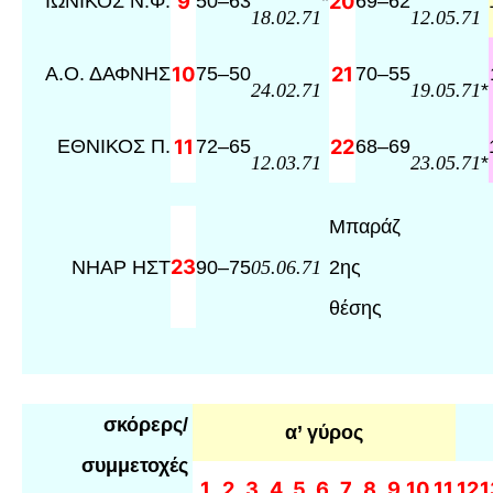
ΙΩΝΙΚΟΣ Ν.Φ.
9
50
–
63
*
20
69
–
62
18.02.71
12.05.71
Α.Ο. ΔΑΦΝΗΣ
10
75
–
50
21
70
–
55
*
24.02.71
19.05.71
ΕΘΝΙΚΟΣ Π.
11
72
–
65
22
68
–
69
*
12.03.71
23.05.71
Μπαράζ
23
ΝΗΑΡ ΗΣΤ
90
–
75
2ης
05.06.71
θέσης
σκόρερς/
α’ γύρος
συμμετοχές
1
2
3
4
5
6
7
8
9
10
11
12
1