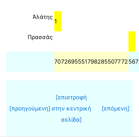
Ἁλάτης
1
Πρασσάς
70
72
69
55
51
79
82
85
50
77
72
56
7
[επιστροφή
[προηγούμενη]
στην κεντρική
[επόμενη]
σελίδα]