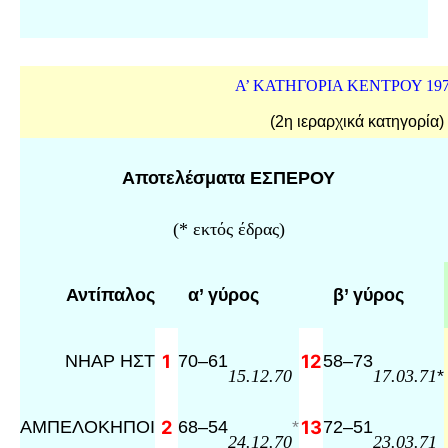
Α’ ΚΑΤΗΓΟΡΙΑ ΚΕΝΤΡΟΥ 197
(2η ιεραρχικά κατηγορία)
Αποτελέσματα ΕΣΠΕΡΟΥ
(* εκτός έδρας)
Αντίπαλος
α’ γύρος
β’ γύρος
ΝΗΑΡ ΗΣΤ
1
70
–
61
12
58
–
73
*
15.12.70
17.03.71
ΑΜΠΕΛΟΚΗΠΟΙ
2
68
–
54
*
13
72
–
51
24.12.70
23.03.71