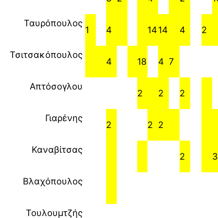
Ταυρόπουλος
1
4
14
14
4
2
Τσιτσακόπουλος
4
18
4
7
Απτόσογλου
2
2
2
Γιαρένης
2
2
2
Καναβίτσας
2
3
Βλαχόπουλος
Τουλουμτζής