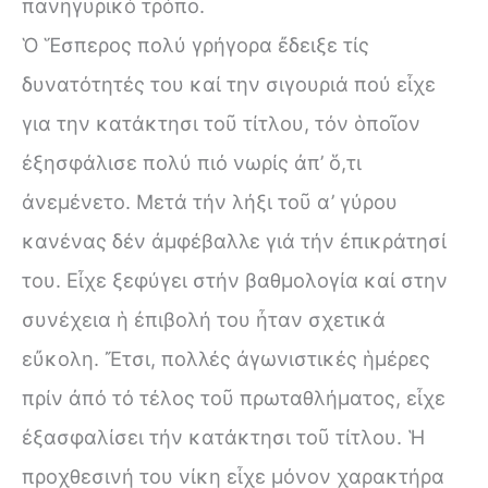
πανηγυρικό τρόπο.
Ὁ Ἕσπερος πολύ γρήγορα ἔδειξε τίς
δυνατότητές του καί την σιγουριά πού εἶχε
για την κατάκτησι τοῦ τίτλου, τόν ὁποῖον
ἐξησφάλισε πολύ πιό νωρίς ἀπ’ ὅ,τι
ἀνεμένετο. Μετά τήν λήξι τοῦ α’ γύρου
κανένας δέν ἀμφέβαλλε γιά τήν ἐπικράτησί
του. Εἶχε ξεφύγει στήν βαθμολογία καί στην
συνέχεια ἡ ἐπιβολή του ἦταν σχετικά
εὔκολη. Ἔτσι, πολλές ἀγωνιστικές ἡμέρες
πρίν ἀπό τό τέλος τοῦ πρωταθλήματος, εἶχε
ἐξασφαλίσει τήν κατάκτησι τοῦ τίτλου. Ἡ
προχθεσινή του νίκη εἶχε μόνον χαρακτήρα