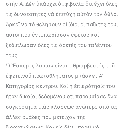
στήν Α’. Δέν ὑπάρχει ἀμφιβολία ὅτι ἔχει ὅλες
τίς δυνατότητες νά ἐπιτύχῃ αὐτόν τόν ἆθλο.
Ἀρκεῖ νά τό θελήσουν οἱ ἴδιοι οἱ παῖκτες του,
αὐτοί πού ἐντυπωσίασαν ἐφέτος καί
ξεδίπλωσαν ὅλες τίς ἀρετές τοῦ ταλέντου
τους.
Ὁ Ἕσπερος λοιπόν εἶναι ὁ θριαμβευτής τοῦ
ἐφετεινοῦ πρωταθλήματος μπάσκετ Α’
Κατηγορίας κέντρου. Καί ἡ ἐπικράτησίς του
ἦταν δικαία, δεδομένου ὅτι παρουσίασε ἕνα
συγκρότημα μιᾶς κλάσεως ἀνώτερο ἀπό τίς
ἄλλες ὁμάδες πού μετεῖχαν τῆς
διοργανώσεως. Κανείς δέν μπορεῖ νά