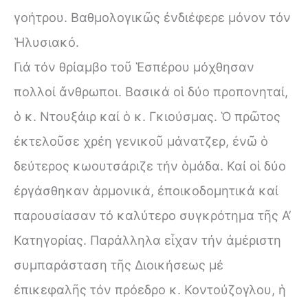
γοήτρου. Βαθμολογικῶς ἐνδιέφερε μόνον τόν
Ἡλυσιακό.
Γιά τόν θρίαμβο τοῦ Ἑσπέρου μόχθησαν
πολλοί ἄνθρωποι. Βασικά οἱ δύο προπονηταί,
ὁ κ. Ντουξάιρ καί ὁ κ. Γκιούσμας. Ὁ πρῶτος
ἐκτελοῦσε χρέη γενικοῦ μάνατζερ, ἐνῶ ὁ
δεύτερος κωουτσάριζε τήν ὁμάδα. Καί οἱ δύο
ἐργάσθηκαν ἁρμονικά, ἐποικοδομητικά καί
παρουσίασαν τό καλύτερο συγκρότημα τῆς Α’
Κατηγορίας. Παράλληλα εἶχαν τήν ἀμέριστη
συμπαράσταση τῆς Διοικήσεως μέ
ἐπικεφαλῆς τόν πρόεδρο κ. Κοντούζογλου, ἡ