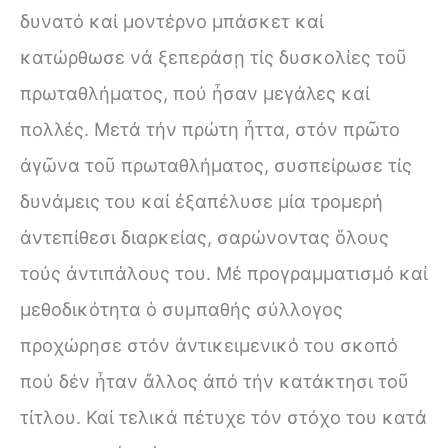
δυνατό καί μοντέρνο μπάσκετ καί
κατώρθωσε νά ξεπεράσῃ τίς δυσκολίες τοῦ
πρωταθλήματος, πού ἦσαν μεγάλες καί
πολλές. Μετά τήν πρώτη ἦττα, στόν πρῶτο
ἀγῶνα τοῦ πρωταθλήματος, συσπείρωσε τίς
δυνάμεις του καί ἐξαπέλυσε μία τρομερή
ἀντεπίθεσι διαρκείας, σαρώνοντας ὅλους
τούς ἀντιπάλους του. Μέ προγραμματισμό καί
μεθοδικότητα ὁ συμπαθής σύλλογος
προχώρησε στόν ἀντικειμενικό του σκοπό
πού δέν ἦταν ἄλλος ἀπό τήν κατάκτησι τοῦ
τίτλου. Καί τελικά πέτυχε τόν στόχο του κατά