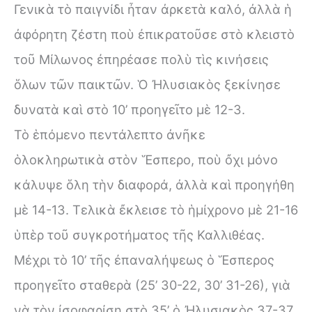
Γενικὰ τὸ παιγνίδι ἦταν ἀρκετὰ καλό, ἀλλὰ ἡ
ἀφόρητη ζέστη ποὺ ἐπικρατοῦσε στὸ κλειστὸ
τοῦ Μίλωνος ἐπηρέασε πολὺ τὶς κινήσεις
ὅλων τῶν παικτῶν. Ὁ Ἠλυσιακὸς ξεκίνησε
δυνατὰ καὶ στὸ 10’ προηγεῖτο μὲ 12-3.
Τὸ ἑπόμενο πεντάλεπτο ἀνῆκε
ὁλοκληρωτικὰ στὸν Ἕσπερο, ποὺ ὄχι μόνο
κάλυψε ὅλη τὴν διαφορά, ἀλλὰ καὶ προηγήθη
μὲ 14-13. Τελικὰ ἔκλεισε τὸ ἡμίχρονο μὲ 21-16
ὑπὲρ τοῦ συγκροτήματος τῆς Καλλιθέας.
Μέχρι τὸ 10’ τῆς ἐπαναλήψεως ὁ Ἕσπερος
προηγεῖτο σταθερὰ (25’ 30-22, 30’ 31-26), γιὰ
νὰ τὸν ἰσοφαρίσῃ στὸ 35’ ὁ Ἠλυσιακὸς 37-37