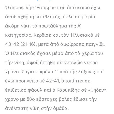
Ὁ δημοφιλὴς Ἕσπερος ποὺ ἀπὸ καιρὸ ἔχει
ἀναδειχθῇ πρωταθλητής, ἔκλεισε μὲ μία
ἀκόμη νίκη τὸ πρωτάθλημα τῆς Α’
κατηγορίας. Κέρδισε καὶ τὸν Ἠλυσιακὸ μὲ
43-42 (21-16), μετὰ ἀπὸ ἀμφίρροπο παιγνίδι.
Ὁ Ἠλυσιακὸς ἔχασε μέσα ἀπὸ τὰ χέρια του
τὴν νίκη, ἀφοῦ ἠττήθη σὲ ἐντελῶς νεκρὸ
χρόνο. Συγκεκριμένα 1’’ πρὸ τῆς λήξεως καὶ
ἐνῶ προηγεῖτο μὲ 42-41, ὑποπίπτει σὲ
ἐπιθετικὸ φάουλ καὶ ὁ Καρυπίδης σὲ «μηδέν»
χρόνο μὲ δύο εὔστοχες βολὲς ἔδωσε τὴν
ἀνέλπιστη νίκη στὴν ὁμάδα.