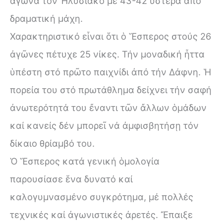
ἀγῶνα τόν Ἡλυσιακό μέ 43-42 ὕστερα ἀπό
δραματική μάχη.
Χαρακτηριστικό εἶναι ὅτι ὁ Ἕσπερος στούς 26
ἀγῶνες πέτυχε 25 νίκες. Τήν μοναδική ἦττα
ὑπέστη στό πρῶτο παιχνίδι ἀπό τήν Δάφνη. Ἡ
πορεία του στό πρωτάθλημα δείχνει τήν σαφή
ἀνωτερότητά του ἔναντι τῶν ἄλλων ὁμάδων
καί κανείς δέν μπορεῖ νά ἀμφισβητήσῃ τόν
δίκαιο θρίαμβό του.
Ὁ Ἕσπερος κατά γενική ὁμολογία
παρουσίασε ἕνα δυνατό καί
καλογυμνασμένο συγκρότημα, μέ πολλές
τεχνικές καί ἀγωνιστικές ἀρετές. Ἔπαιξε