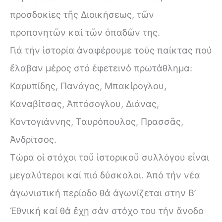
προσδοκίες τῆς Διοικήσεως, τῶν
προπονητῶν καί τῶν ὀπαδῶν της.
Γιά τήν ἱστορία ἀναφέρουμε τούς παίκτας πού
ἔλαβαν μέρος στό ἐφετεινό πρωτάθλημα:
Καρυπίδης, Πανάγος, Μπακίρογλου,
Καναβίτσας, Ἀπτόσογλου, Διάνας,
Κοντογιάννης, Ταυρόπουλος, Πρασσᾶς,
Ἀνδρίτσος.
Τώρα οἱ στόχοι τοῦ ἱστορικοῦ συλλόγου εἶναι
μεγαλύτεροι καί πιό δύσκολοι. Ἀπό τήν νέα
ἀγωνιστική περίοδο θά ἀγωνίζεται στην Β’
Ἐθνική καί θά ἔχῃ σάν στόχο του τήν ἄνοδο