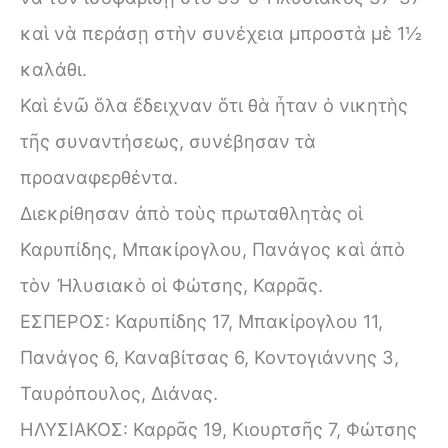
καὶ νὰ περάσῃ στὴν συνέχεια μπροστὰ μὲ 1½
καλάθι.
Καὶ ἐνῶ ὅλα ἔδειχναν ὅτι θὰ ἦταν ὁ νικητὴς
τῆς συναντήσεως, συνέβησαν τὰ
προαναφερθέντα.
Διεκρίθησαν ἀπὸ τοὺς πρωταθλητὰς οἱ
Καρυπίδης, Μπακίρογλου, Πανάγος καὶ ἀπὸ
τὸν Ἠλυσιακὸ οἱ Φώτσης, Καρρᾶς.
ΕΣΠΕΡΟΣ: Καρυπίδης 17, Μπακίρογλου 11,
Πανάγος 6, Καναβίτσας 6, Κοντογιάννης 3,
Ταυρόπουλος, Διάνας.
ΗΛΥΣΙΑΚΟΣ: Καρρᾶς 19, Κιουρτσῆς 7, Φώτσης