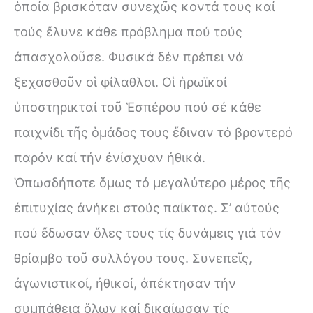
ὁποία βρισκόταν συνεχῶς κοντά τους καί
τούς ἔλυνε κάθε πρόβλημα πού τούς
ἀπασχολοῦσε. Φυσικά δέν πρέπει νά
ξεχασθοῦν οἱ φίλαθλοι. Οἱ ἡρωϊκοί
ὑποστηρικταί τοῦ Ἑσπέρου πού σέ κάθε
παιχνίδι τῆς ὁμάδος τους ἔδιναν τό βροντερό
παρόν καί τήν ἐνίσχυαν ἠθικά.
Ὁπωσδήποτε ὅμως τό μεγαλύτερο μέρος τῆς
ἐπιτυχίας ἀνήκει στούς παίκτας. Σ’ αὐτούς
πού ἔδωσαν ὅλες τους τίς δυνάμεις γιά τόν
θρίαμβο τοῦ συλλόγου τους. Συνεπεῖς,
ἀγωνιστικοί, ἠθικοί, ἀπέκτησαν τήν
συμπάθεια ὅλων καί δικαίωσαν τίς