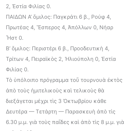
2, Ἑστία Φιλίας 0.
ΠΑΙΔΩΝ Α’ ὅμιλος: Παγκράτι 6 β., Ρούφ 4,
Πρωτέας 4, Ἕσπερος 4, Ἀπόλλων 0, Νήαρ
Ἦστ 0.
Β’ ὅμιλος: Περιστέρι 6 β., Προοδευτικὴ 4,
Τρίτων 4, Πειραϊκὸς 2, Ἡλιούπολη 0, Ἑστία
Φιλίας 0.
Τὸ ὑπόλοιπο πρόγραμμα τοῦ τουρνουὰ ἐκτὸς
ἀπὸ τοὺς ἡμιτελικοὺς καὶ τελικοὺς θὰ
διεξάγεται μέχρι τὶς 3 Ὀκτωβρίου κάθε
Δευτέρα — Τετάρτη — Παρασκευὴ ἀπὸ τὶς
6.30 μ.μ. γιὰ τοὺς παῖδες καὶ ἀπὸ τὶς 8 μ.μ. γιὰ