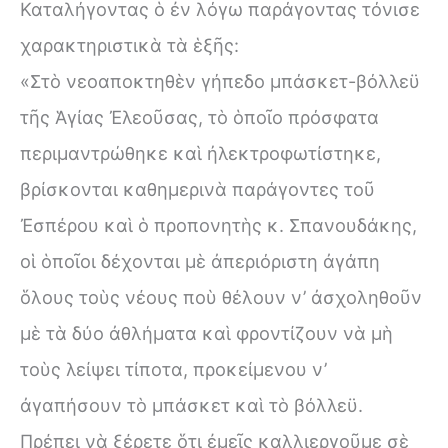
Καταλήγοντας ὁ ἐν λόγω παράγοντας τόνισε
χαρακτηριστικὰ τὰ ἑξῆς:
«Στὸ νεοαποκτηθὲν γήπεδο μπάσκετ-βόλλεϋ
τῆς Ἁγίας Ἐλεοῦσας, τὸ ὁποῖο πρόσφατα
περιμαντρώθηκε καὶ ἠλεκτροφωτίστηκε,
βρίσκονται καθημερινὰ παράγοντες τοῦ
Ἐσπέρου καὶ ὁ προπονητὴς κ. Σπανουδάκης,
οἱ ὁποῖοι δέχονται μὲ ἀπεριόριστη ἀγάπη
ὅλους τοὺς νέους ποὺ θέλουν ν’ ἀσχοληθοῦν
μὲ τὰ δύο ἀθλήματα καὶ φροντίζουν νὰ μὴ
τοὺς λείψει τίποτα, προκείμενου ν’
ἀγαπήσουν τὸ μπάσκετ καὶ τὸ βόλλεϋ.
Πρέπει νὰ ξέρετε ὅτι ἐμεῖς καλλιεργοῦμε σὲ