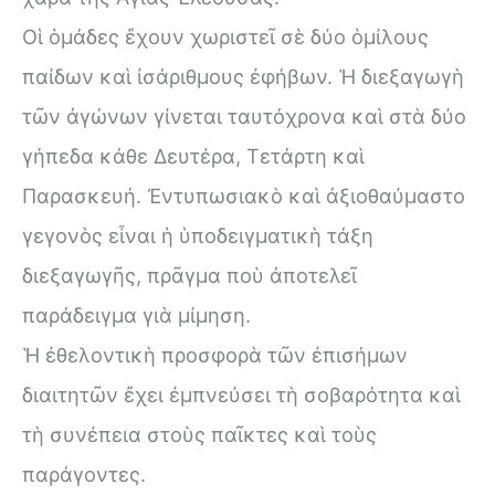
Οἱ ὁμάδες ἔχουν χωριστεῖ σὲ δύο ὁμίλους
παίδων καὶ ἰσάριθμους ἐφήβων. Ἡ διεξαγωγὴ
τῶν ἀγώνων γίνεται ταυτόχρονα καὶ στὰ δύο
γήπεδα κάθε Δευτέρα, Τετάρτη καὶ
Παρασκευή. Ἐντυπωσιακὸ καὶ ἀξιοθαύμαστο
γεγονὸς εἶναι ἡ ὑποδειγματικὴ τάξη
διεξαγωγῆς, πρᾶγμα ποὺ ἀποτελεῖ
παράδειγμα γιὰ μίμηση.
Ἡ ἐθελοντικὴ προσφορὰ τῶν ἐπισήμων
διαιτητῶν ἔχει ἐμπνεύσει τὴ σοβαρότητα καὶ
τὴ συνέπεια στοὺς παῖκτες καὶ τοὺς
παράγοντες.