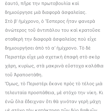
ἑαυτό, πῆρε την πρωτοβουλία καὶ
δημιούργησε μιὰ διαφορὰ ἀσφαλείας.
Στὸ β’ ἡμίχρονο, ὁ Ἕσπερος ἦταν φανερὰ
ἀνώτερος τοῦ ἀντιπάλου του καὶ κρατοῦσε
σταθερὴ την διαφορὰ ἀσφαλείας ποὺ εἶχε
δημιουργήσει ἀπὸ τὸ α’ ἡμίχρονο. Τὸ δὲ
Περιστέρι εἶχε μιὰ σχετικὴ ἐπαφὴ στὸ σκὸρ
χάρη, κυρίως, στὰ μακρινὰ εὔστοχα καλάθια
τοῦ Ἀραποστάθη.
Ὅμως, τὸ Περιστέρι ἔκανε πρὸς τὸ τέλος μιὰ
τελευταία προσπάθεια, μὲ στόχο την νίκη. Κι
ἐνῶ ὅλα ἔδειχναν ὅτι θὰ γινόταν γερὴ μάχη
μὲ στόχο τὴν κατάκτηση τῶν δύο βαθμῶν,