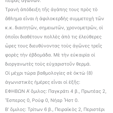
πείρας ἀγώνων.
Τρανὴ ἀπόδειξη τῆς ἀγάπης τους πρὸς τὸ
ἄθλημα εἶναι ἡ ἀφιλοκερδὴς συμμετοχὴ τῶν
κ.κ. διαιτητῶν, σημειωτῶν, χρονομετρῶν, οἱ
ὁποῖοι διαθέτουν πολλὲς ἀπὸ τις ἐλεύθερες
ὧρες τους διευθύνοντας τοὺς ἀγῶνες τρεῖς
φορὲς τὴν ἑβδομάδα. Μὲ τὴν εὐκαιρία οἱ
διοργανωτὲς τοὺς εὐχαριστοῦν θερμά.
Οἱ μέχρι τώρα βαθμολογίες σὲ ὀκτὼ (8)
ἀγωνιστικὲς ἡμέρες εἶναι οἱ ἑξῆς:
ΕΦΗΒΩΝ Α’ ὅμιλος: Παγκράτι 4 β., Πρωτέας 2,
Ἕσπερος 0, Ρούφ 0, Νήαρ Ἦστ 0.
Β’ ὅμιλος: Τρίτων 6 β., Πειραϊκὸς 2, Περιστέρι