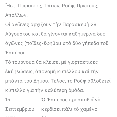
Ἦστ, Πειραϊκός, Τρίτων, Ρούφ, Πρωτεύς,
Ἀπόλλων.
Οἱ ἀγῶνες ἀρχίζουν τὴν Παρασκευὴ 29
Αὐγουστου καὶ θὰ γίνονται καθημερινὰ δύο
ἀγῶνες (παῖδες-ἔφηβοι) στὰ δύο γήπεδα τοῦ
Ἑσπέρου.
Τὸ τουρνουὰ θὰ κλείσει μὲ γιορταστικὲς
ἐκδηλώσεις, ἀπονομὴ κυπέλλου καὶ τὴν
μπάντα τοῦ Δήμου. Τέλος, τὸ Ρούφ ἀθλοθετεῖ
κύπελλο γιὰ τὴν καλύτερη ὁμάδα.
15
Ὁ Ἕσπερος προσπαθεῖ νὰ
Σεπτεμβρίου
κερδίσει πάλι τὸ χαμένο