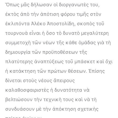
Ὅπως μᾶς δήλωσαν οἱ διοργανωτὲς του,
ἐκτὸς ἀπὸ τὴν άπότιση φόρου τιμῆς στὸν
ἐκλιπόντα Ἀλέκο Ἀποστολίδη, σκοπὸς τοῦ
τουρνουὰ εἶναι ἡ ὅσο τὸ δυνατὸ μεγαλύτερη
συμμετοχὴ τῶν νέων τῆς κάθε ὁμάδας γιὰ τὴ
δημιουργία τῶν προϋποθέσεων τῆς
πλατύτερης ἀναπτύξεως τοῦ μπάσκετ καὶ ὄχι
ἡ κατάκτηση τῶν πρώτων θέσεων. Ἐπίσης
δίνεται στοὺς νέους ἄπειρους
καλαθοσφαιριστὲς ἡ δυνατότητα νὰ
βελτιώσουν τὴν τεχνικὴ τους καὶ νὰ τὴ
συνδυάσουν μὲ τὴν ἀπόκτηση σχετικὴς