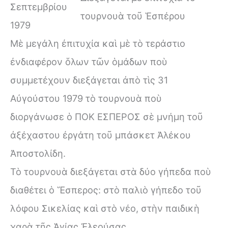
Σεπτεμβρίου
τουρνουὰ τοῦ Ἑσπέρου
1979
Μὲ μεγάλη ἐπιτυχία καὶ μὲ τὸ τεράστιο
ἐνδιαφέρον ὅλων τῶν ὁμάδων ποὺ
συμμετέχουν διεξάγεται ἀπὸ τὶς 31
Αὐγούστου 1979 τὸ τουρνουὰ ποὺ
διοργάνωσε ὁ ΠΟΚ ΕΣΠΕΡΟΣ σὲ μνήμη τοῦ
ἀξέχαστου ἐργάτη τοῦ μπάσκετ Ἀλέκου
Ἀποστολίδη.
Τὸ τουρνουὰ διεξάγεται στὰ δύο γήπεδα ποὺ
διαθέτει ὁ Ἕσπερος: στὸ παλιὸ γήπεδο τοῦ
λόφου Σικελίας καὶ στὸ νέο, στὴν παιδικὴ
χαρὰ τῆς Ἁγίας Ἐλεούσας.