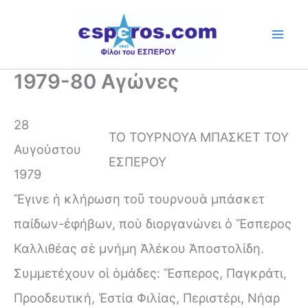
Skip
to
content
1979-80 Αγώνες
28
ΤΟ ΤΟΥΡΝΟΥΑ ΜΠΑΣΚΕΤ ΤΟΥ
Αυγούστου
ΕΣΠΕΡΟΥ
1979
Ἔγινε ἡ κλήρωση τοῦ τουρνουὰ μπάσκετ
παίδων-ἐφήβων, ποὺ διοργανώνει ὁ Ἕσπερος
Καλλιθέας σὲ μνήμη Ἀλέκου Ἀποστολίδη.
Συμμετέχουν οἱ ὁμάδες: Ἕσπερος, Παγκράτι,
Προοδευτική, Ἐστία Φιλίας, Περιστέρι, Νήαρ