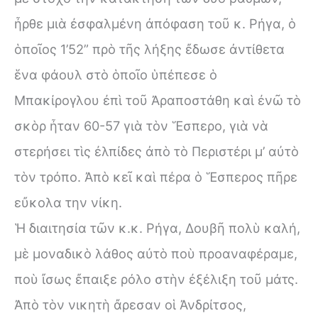
ἦρθε μιὰ ἐσφαλμένη ἀπόφαση τοῦ κ. Ρήγα, ὁ
ὁποῖος 1’52” πρὸ τῆς λήξης ἔδωσε ἀντίθετα
ἕνα φάουλ στὸ ὁποῖο ὑπέπεσε ὁ
Μπακίρογλου ἐπὶ τοῦ Ἀραποστάθη καὶ ἐνῶ τὸ
σκὸρ ἦταν 60-57 γιὰ τὸν Ἕσπερο, γιὰ νὰ
στερήσει τὶς ἐλπίδες ἀπὸ τὸ Περιστέρι μ’ αὐτὸ
τὸν τρόπο. Ἀπὸ κεῖ καὶ πέρα ὁ Ἕσπερος πῆρε
εὔκολα την νίκη.
Ἡ διαιτησία τῶν κ.κ. Ρήγα, Δουβῆ πολὺ καλή,
μὲ μοναδικὸ λάθος αὐτὸ ποὺ προαναφέραμε,
ποὺ ἴσως ἔπαιξε ρόλο στὴν ἐξέλιξη τοῦ μάτς.
Ἀπὸ τὸν νικητὴ ἄρεσαν οἱ Ἀνδρίτσος,