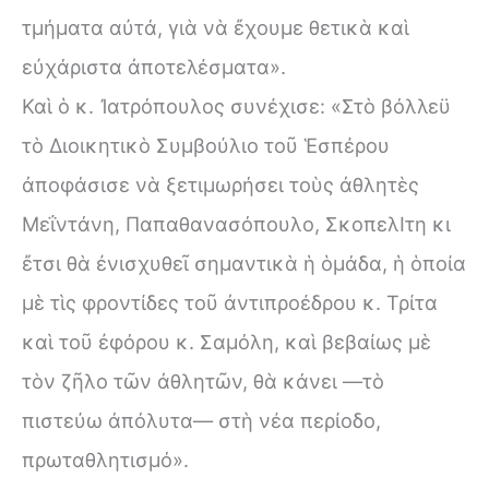
τμήματα αὐτά, γιὰ νὰ ἔχουμε θετικὰ καὶ
εὐχάριστα ἀποτελέσματα».
Καὶ ὁ κ. Ἰατρόπουλος συνέχισε: «Στὸ βόλλεϋ
τὸ Διοικητικὸ Συμβούλιο τοῦ Ἑσπέρου
ἀποφάσισε νὰ ξετιμωρήσει τοὺς ἀθλητὲς
Μεΐντάνη, Παπαθανασόπουλο, ΣκοπελΙτη κι
ἔτσι θὰ ἐνισχυθεῖ σημαντικὰ ἡ ὁμάδα, ἡ ὁποία
μὲ τὶς φροντίδες τοῦ ἀντιπροέδρου κ. Τρίτα
καὶ τοῦ ἐφόρου κ. Σαμόλη, καὶ βεβαίως μὲ
τὸν ζῆλο τῶν ἀθλητῶν, θὰ κάνει —τὸ
πιστεύω άπόλυτα— στὴ νέα περίοδο,
πρωταθλητισμό».