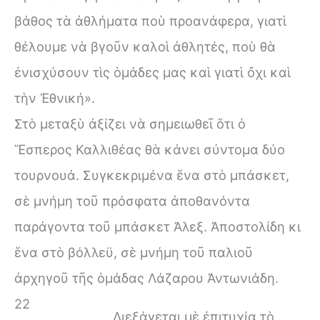
βάθος τὰ ἀθλήματα ποὺ προανάφερα, γιατὶ
θέλουμε νὰ βγοῦν καλοὶ ἀθλητές, ποὺ θὰ
ἐνισχύσουν τὶς ὁμάδες μας καὶ γιατὶ ὄχι καὶ
τὴν Ἐθνική».
Στὸ μεταξὺ ἀξίζει νὰ σημειωθεῖ ὅτι ὁ
Ἕσπερος Καλλιθέας θὰ κάνει σύντομα δύο
τουρνουά. Συγκεκριμένα ἕνα στὸ μπάσκετ,
σὲ μνήμη τοῦ πρόσφατα ἀποθανόντα
παράγοντα τοῦ μπάσκετ Ἀλεξ. Ἀποστολίδη κι
ἕνα στὸ βόλλεϋ, σὲ μνήμη τοῦ παλιοῦ
ἀρχηγοῦ τῆς ὁμάδας Λάζαρου Ἀντωνιάδη.
22
Διεξάγεται μὲ ἐπιτυχία τὸ