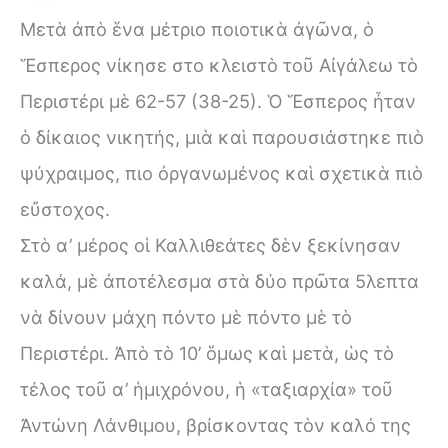
Μετὰ ἀπὸ ἕνα μέτριο ποιοτικὰ ἀγῶνα, ὁ
Ἕσπερος νίκησε στο κλειστὸ τοῦ Αἰγάλεω τὸ
Περιστέρι μὲ 62-57 (38-25). Ὁ Ἕσπερος ἦταν
ὁ δίκαιος νικητής, μιὰ καὶ παρουσιάστηκε πιὸ
ψύχραιμος, πιο ὀργανωμένος καὶ σχετικὰ πιὸ
εὔστοχος.
Στὸ α’ μέρος οἱ Καλλιθεάτες δὲν ξεκίνησαν
καλά, μὲ ἀποτέλεσμα στὰ δύο πρῶτα 5λεπτα
νὰ δίνουν μάχη πόντο μὲ πόντο μὲ τὸ
Περιστέρι. Ἀπὸ τὸ 10’ ὅμως καὶ μετὰ, ὡς τὸ
τέλος τοῦ α’ ἡμιχρόνου, ἡ «ταξιαρχία» τοῦ
Ἀντώνη Λάνθιμου, βρίσκοντας τὸν καλό της