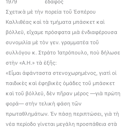
1979
ἔδαφος
Σχετικὰ μὲ τὴν πορεία τοῦ Ἑσπέρου
Καλλιθέας καὶ τὰ τμήματα μπάσκετ καὶ
βόλλεϋ, εἴχαμε πρόσφατα μιὰ ἐνδιαφέρουσα
συνομιλία μὲ τὸν γεν. γραμματέα τοῦ
συλλόγου κ. Στράτο Ἰατρόπουλο, ποὺ δήλωσε
στὴν «Α.Η.» τὰ ἑξῆς:
«Εἶμαι ἀφάνταστα στενοχωρημένος, γιατὶ οἱ
παιδικὲς καὶ ἐφηβικὲς ὁμάδες τοῦ μπάσκετ
καὶ τοῦ βόλλεϋ, δὲν πῆραν μέρος —γιὰ πρώτη
φορά— στὴν τελικὴ φάση τῶν
πρωταθλημάτων. Ἐν πάσῃ περιπτώσει, γιὰ τὴ
νέα περίοδο γίνεται μεγάλη προσπάθεια στὰ