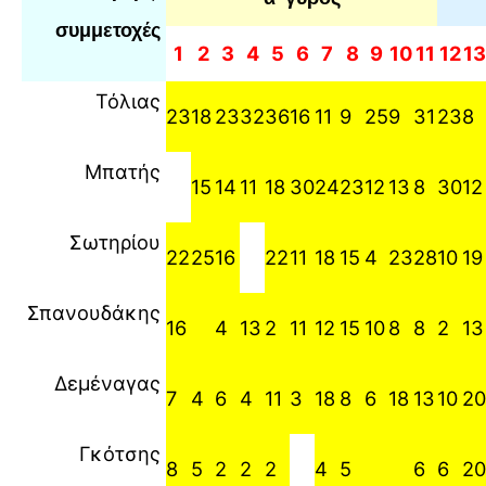
συμμετοχές
1
2
3
4
5
6
7
8
9
10
11
12
13
Τόλιας
23
18
23
32
36
16
11
9
25
9
31
23
8
Μπατής
15
14
11
18
30
24
23
12
13
8
30
12
Σωτηρίου
22
25
16
22
11
18
15
4
23
28
10
19
Σπανουδάκης
16
4
13
2
11
12
15
10
8
8
2
13
Δεμέναγας
7
4
6
4
11
3
18
8
6
18
13
10
20
Γκότσης
8
5
2
2
2
4
5
6
6
20