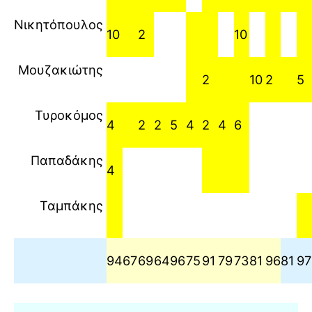
Νικητόπουλος
10
2
10
Μουζακιώτης
2
10
2
5
Τυροκόμος
4
2
2
5
4
2
4
6
Παπαδάκης
4
Ταμπάκης
94
67
69
64
96
75
91
79
73
81
96
81
97