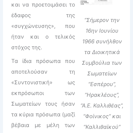
και να προετοιμάσει το
έδαφος της
“Σήμερον την
«συγχώνευσης», που
16ην Ιουνίου
ήταν και ο τελικός
1966 συνήλθον
στόχος της.
τα Διοικητικά
Τα ίδια πρόσωπα που
Συμβούλια των
αποτελούσαν τη
Σωματείων
«Συντονιστική» ως
“Εσπέρου”,
εκπρόσωποι των
“Ηρακλέους”,
Σωματείων τους ήσαν
“Α.Ε. Καλλιθέας”,
τα κύρια πρόσωπα (μαζί
“Φοίνικος” και
βέβαια με μέλη των
“Καλλιθαϊκού”