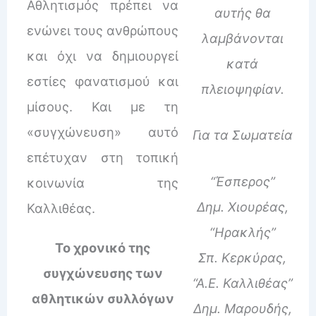
Αθλητισμός πρέπει να
αυτής θα
ενώνει τους ανθρώπους
λαμβάνονται
και όχι να δημιουργεί
κατά
εστίες φανατισμού και
πλειοψηφίαν.
μίσους. Και με τη
«συγχώνευση» αυτό
Για τα Σωματεία
επέτυχαν στη τοπική
“Έσπερος”
κοινωνία της
Δημ. Χιουρέας,
Καλλιθέας.
“Ηρακλής”
Το χρονικό της
Σπ. Κερκύρας,
συγχώνευσης των
“Α.Ε. Καλλιθέας”
αθλητικών συλλόγων
Δημ. Μαρουδής,