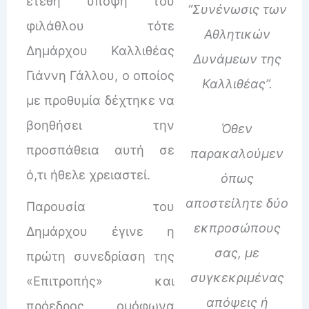
ετέθη υπόψη του
“Συνένωσις των
φιλάθλου τότε
Αθλητικών
Δημάρχου Καλλιθέας
Δυνάμεων της
Γιάννη Γάλλου, ο οποίος
Καλλιθέας”.
με προθυμία δέχτηκε να
βοηθήσει την
Όθεν
προσπάθεια αυτή σε
παρακαλούμεν
ό,τι ήθελε χρειαστεί.
όπως
αποστείλητε δύο
Παρουσία του
εκπροσώπους
Δημάρχου έγινε η
σας, με
πρώτη συνεδρίαση της
συγκεκριμένας
«Επιτροπής» και
απόψεις ή
πρόεδρος ομόφωνα