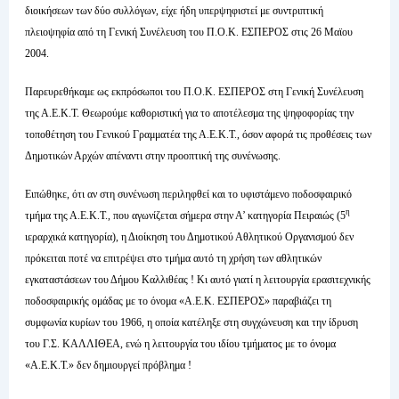
διοικήσεων των δύο συλλόγων, είχε ήδη υπερψηφιστεί με συντριπτική
πλειοψηφία από τη Γενική Συνέλευση του Π.Ο.Κ. ΕΣΠΕΡΟΣ στις 26 Μαϊου
2004.
Παρευρεθήκαμε ως εκπρόσωποι του Π.Ο.Κ. ΕΣΠΕΡΟΣ στη Γενική Συνέλευση
της Α.Ε.Κ.Τ. Θεωρούμε καθοριστική για το αποτέλεσμα της ψηφοφορίας την
τοποθέτηση του Γενικού Γραμματέα της Α.Ε.Κ.Τ., όσον αφορά τις προθέσεις των
Δημοτικών Αρχών απέναντι στην προοπτική της συνένωσης.
Ειπώθηκε, ότι αν στη συνένωση περιληφθεί και το υφιστάμενο ποδοσφαιρικό
η
τμήμα της Α.Ε.Κ.Τ., που αγωνίζεται σήμερα στην Α’ κατηγορία Πειραιώς (5
ιεραρχικά κατηγορία), η Διοίκηση του Δημοτικού Αθλητικού Οργανισμού δεν
πρόκειται ποτέ να επιτρέψει στο τμήμα αυτό τη χρήση των αθλητικών
εγκαταστάσεων του Δήμου Καλλιθέας ! Κι αυτό γιατί η λειτουργία ερασιτεχνικής
ποδοσφαιρικής ομάδας με το όνομα «Α.Ε.Κ. ΕΣΠΕΡΟΣ» παραβιάζει τη
συμφωνία κυρίων του 1966, η οποία κατέληξε στη συγχώνευση και την ίδρυση
του Γ.Σ. ΚΑΛΛΙΘΕΑ, ενώ η λειτουργία του ιδίου τμήματος με το όνομα
«Α.Ε.Κ.Τ.» δεν δημιουργεί πρόβλημα !