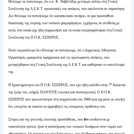
Θέλουμε να πιστεύουμε, ότι ο κ. Κ. Τσιβιλτίδης μετέφερε απλώς στη Γενική
Συνέλευση της Α.Ε.Κ.Τ. προσωπικές του απόψεις, που οφείλονται σε παρανόηση.
Δεν θέλουμε να πιστέψουμε ότι κατασκεύασε σενάριο, σε μια προσπάθεια
διαιώνισης της λογικής των τοπικών μικρομάγαζων, ερχόμενος σε αντίθεση με
αυτά, στα οποία είχε ήδη συμφωνήσει και τα οποία υπερψηφίστηκαν στη Γενική
Συνέλευση του Π.Ο.Κ. ΕΣΠΕΡΟΣ.
Πολύ περισσότερο δεν θέλουμε να πιστέψουμε, ότι ο Δημοτικός Αθλητικός
Οργανισμός εμφορείται πραγματικά από τις πρωτοφανείς απόψεις, που
μεταφέρθηκαν στη Γενική Συνέλευση της Α.Ε.Κ.Τ. και καθόρισαν το αποτέλεσμά
της.
η
Η δραστηριότητα του Π.Ο.Κ. ΕΣΠΕΡΟΣ, που έχει ήδη εισέλθει στην 7
δεκαετία
της ζωής του, υπήρξε ΠΑΝΤΟΤΕ ενωτική και συσπειρωτική. Ο Π.Ο.Κ.
ΕΣΠΕΡΟΣ που πρωτοστάτησε στη συγχώνευση του 1966 (και όχι μόνο σε αυτήν)
δεν επιτρέπει σε κανένα να αμφισβητεί τις ειλικρινείς προθέσεις του.
Στόχος και της φετεινής ενωτικής προσπάθειας, που
δεν
ευοδώνεται με
υπαιτιότητα τρίτων, ήταν η συσπείρωση των τοπικών δυνάμεων στον τομέα των
αθλοπαιδιών. Οι παλαιοί και νέοι Εσπεριώτες, που βρέθηκαν πάντοτε στο πλευρό