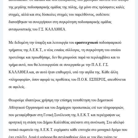
της μεγάλης ποδοσφαιρικής ομάδας της πόλης, όχι μόνο στις πρόσφατες καλές
στιγμές, αλλά και στις δύσκολες στιγμές του παρελθόντος, ουδέποτε
διανοήθηκαν να συνεργήσουν στη συγκρότηση ποδοσφαιρικής ομάδας
ανταγωνιστικής του Γ.Σ. ΚΑΛΛΙΘΕΑ.
Με δεδομένη την ύπαρξη και λειτουργία του
ερασιτεχνικού
ποδοσφαιρικού
τμήματος της Α.Ε.Κ.Τ., ο νέος ενιαίος σύλλογος, τη συγκρότηση του οποίου
προτείναμε και προωθήσαμε, δεν θα μπορούσε παρά να περιλαμβάνει και το
τμήμα αυτό, που θα λειτουργούσε σε συνεργασία με την Π.Α.Ε. Γ.Σ.
ΚΑΛΛΙΘΕΑ και, αν αυτό ήταν επιθυμητό, υπό την αιγίδα της. Κάθε άλλη
«πληροφορία», όσον αφορά τις προθέσεις του Π.Ο.Κ. ΕΣΠΕΡΟΣ, απευθύνεται
σε αφελείς.
Θεωρούμε ιδιαιτέρως χρήσιμη την επίσημη τοποθέτηση του Δημοτικού
Αθλητικού Οργανισμού και του Δημάρχου προσωπικώς επί των πληροφοριών,
που μεταφέρθηκαν στη Γενική Συνέλευση της Α.Ε.Κ.Τ. και περιέγραψαν ως
αρνητική τη στάση του Δήμου Καλλιθέας απέναντι στη συνένωση. Στο αδελφό
τοπικό σωματείο της Α.Ε.Κ.Τ. ευχόμαστε κάθε επιτυχία στο μοναχικό δρόμο που
έχει επιλέξει. Αργά ή γρήγορα θα αντιληφθούμε όλοι με τον ίδιο τρόπο τις