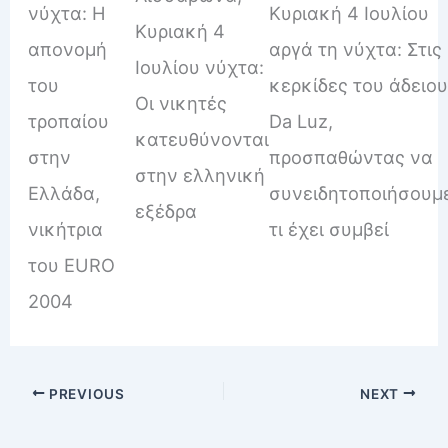
νύχτα: Η
Κυριακή 4 Ιουλίου
Κυριακή 4
απονομή
αργά τη νύχτα: Στις
Ιουλίου νύχτα:
του
κερκίδες του άδειο
Οι νικητές
τροπαίου
Da Luz,
κατευθύνονται
στην
προσπαθώντας να
στην ελληνική
Ελλάδα,
συνειδητοποιήσουμ
εξέδρα
νικήτρια
τι έχει συμβεί
του EURO
2004
PREVIOUS
NEXT