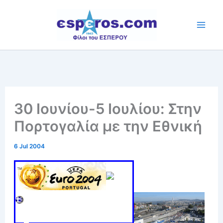
Skip
to
content
30 Ιουνίου-5 Ιουλίου: Στην
Πορτογαλία με την Εθνική
6 Jul 2004