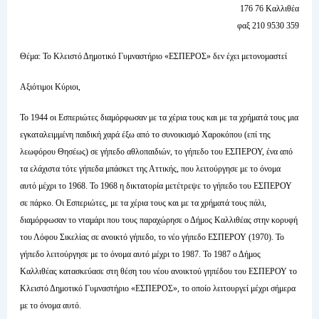
176 76 Καλλιθέα
φαξ 210 9530 359
Θέμα: Το Κλειστό Δημοτικό Γυμναστήριο «ΕΣΠΕΡΟΣ» δεν έχει μετονομαστεί
Αξιότιμοι Κύριοι,
Το 1944 οι Εσπεριώτες διαμόρφωσαν με τα χέρια τους και με τα χρήματά τους μια
εγκαταλειμμένη παιδική χαρά έξω από το συνοικισμό Χαροκόπου (επί της
λεωφόρου Θησέως) σε γήπεδο αθλοπαιδιών, το γήπεδο του ΕΣΠΕΡΟΥ, ένα από
τα ελάχιστα τότε γήπεδα μπάσκετ της Αττικής, που λειτούργησε με το όνομα
αυτό μέχρι το 1968. Το 1968 η δικτατορία μετέτρεψε το γήπεδο του ΕΣΠΕΡΟΥ
σε πάρκο. Οι Εσπεριώτες, με τα χέρια τους και με τα χρήματά τους πάλι,
διαμόρφωσαν το νταμάρι που τους παραχώρησε ο Δήμος Καλλιθέας στην κορυφή
του Λόφου Σικελίας σε ανοικτό γήπεδο, το νέο γήπεδο ΕΣΠΕΡΟΥ (1970). Το
γήπεδο λειτούργησε με το όνομα αυτό μέχρι το 1987. Το 1987 ο Δήμος
Καλλιθέας κατασκεύασε στη θέση του νέου ανοικτού γηπέδου του ΕΣΠΕΡΟΥ το
Κλειστό Δημοτικό Γυμναστήριο «ΕΣΠΕΡΟΣ», το οποίο λειτουργεί μέχρι σήμερα
με το όνομα αυτό.