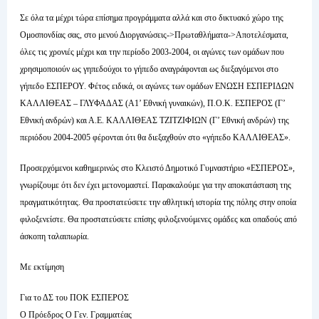
Σε όλα τα μέχρι τώρα επίσημα προγράμματα αλλά και στο δικτυακό χώρο της
Ομοσπονδίας σας, στο μενού Διοργανώσεις->Πρωταθλήματα->Αποτελέσματα,
όλες τις χρονιές μέχρι και την περίοδο 2003-2004, οι αγώνες των ομάδων που
χρησιμοποιούν ως γηπεδούχοι το γήπεδο αναγράφονται ως διεξαγόμενοι στο
γήπεδο ΕΣΠΕΡΟΥ. Φέτος ειδικά, οι αγώνες των ομάδων ΕΝΩΣΗ ΕΣΠΕΡΙΔΩΝ
ΚΑΛΛΙΘΕΑΣ – ΓΛΥΦΑΔΑΣ (Α1’ Εθνική γυναικών), Π.Ο.Κ. ΕΣΠΕΡΟΣ (Γ’
Εθνική ανδρών) και Α.Ε. ΚΑΛΛΙΘΕΑΣ ΤΖΙΤΖΙΦΙΩΝ (Γ’ Εθνική ανδρών) της
περιόδου 2004-2005 φέρονται ότι θα διεξαχθούν στο «γήπεδο ΚΑΛΛΙΘΕΑΣ».
Προσερχόμενοι καθημερινώς στο Κλειστό Δημοτικό Γυμναστήριο «ΕΣΠΕΡΟΣ»,
γνωρίζουμε ότι δεν έχει μετονομαστεί. Παρακαλούμε για την αποκατάσταση της
πραγματικότητας. Θα προστατεύσετε την αθλητική ιστορία της πόλης στην οποία
φιλοξενείστε. Θα προστατεύσετε επίσης φιλοξενούμενες ομάδες και οπαδούς από
άσκοπη ταλαιπωρία.
Με εκτίμηση
Για το ΔΣ του ΠΟΚ ΕΣΠΕΡΟΣ
Ο Πρόεδρος Ο Γεν. Γραμματέας